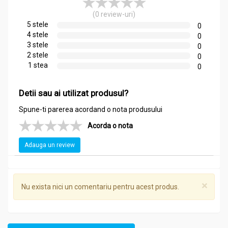
(0 review-uri)
Compozitie
5 stele
0
4 stele
Ceai slabit cu lamaie 20dz - NATURAVIT
0
3 stele
0
măceșe (Rosa canina)
2 stele
0
coajă de lămâie
1 stea
0
mere
menta
Detii sau ai utilizat produsul?
frunze de senna
hibiscus
Spune-ti parerea acordand o nota produsului
arome naturale(compuși aromatici din uleiuri esențiale)
Acorda o nota
Adauga un review
Acțiuni și Recomandări:
Ceai slabit cu lamaie 20dz - NATURAVIT
Beneficii:
×
Nu exista nici un comentariu pentru acest produs.
Susține tranzitul intestinal regulat și previne constipația
ocazională
Reduce retenția de apă și senzația de umflare
abdominală