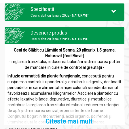
Specificatii
Ceai slabit cu lamaie 20dz - NATURAVIT
Descriere produs
Ceai slabit cu lamaie 20dz - NATURAVIT
Ceai de Slăbit cu Lămâie si Senna, 20 plicuri x 1,5 grame,
Naturavit (fost Biovit)
- reglarea tranzitului, reducerea balonării și diminuarea poftei
de mâncare în curele de control al greutății -
Infuzie aromatică din plante funcționale
, concepută pentru
susținerea controlului ponderal și echilibrului digestiv, destinată
perioadelor în care alimentația hipercalorică și sedentarismul
favorizează acumularea kilogramelor. Asocierea plantelor cu
efecte laxative blânde, depurative, diuretice și metabolice
contribuie la reglarea tranzitului intestinal, reducerea retenției
de apă și diminuarea senzației persistente de foame.
Conținutul bogat în fitonutrienți, acizi organici, polifenoli și
Citeste mai mult
vitamine ajută la optimizarea digestiei și la susținerea
proceselor fiziologice implicate în gestionarea masei corporale.