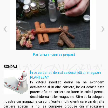
digestivă a persoanei.
A se consuma timp de 3 luni (3 săptămâni alternând cu
una pauză).
Nu se recomandă o cură mai lungă de 4 săptămâni.
Parfumuri - cum se prepară
SONDAJ
În ce cartier ati dori să se deschidă un magazin
PLANTEEA?
In viitorul imediat dorim sa ne extindem
activitatea si in alte cartiere, iar cu ocazia asta
putem afla ce cartiere sa luam in calcul pentru
deschiderea noilor magazine. Stim de la colegele
noastre din magazine ca sunt foarte multi clienti care vin din alte
cartiere special la noi sa cumpere produse din magazinele