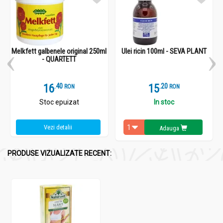
Melkfett galbenele original 250ml
Ulei ricin 100ml - SEVA PLANT
- QUARTETT
16
.
4
15
.
2
RON
RON
Stoc epuizat
In stoc
Vezi detalii
Adauga
PRODUSE VIZUALIZATE RECENT: