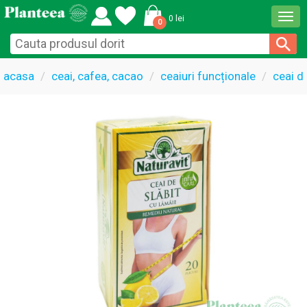
Togg
0 lei
0
navi
acasa
ceai, cafea, cacao
ceaiuri funcționale
ceai de