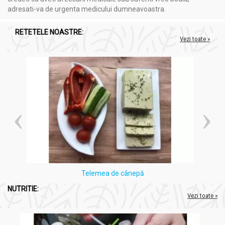
adresati-va de urgenta medicului dumneavoastra.
A nu se utiliza în sarcină sau alăptare
A nu se administra copiilor sub 14 ani
RETETELE NOASTRE:
Utilizarea prelungită fără pauză nu este recomandată
Vezi toate »
În caz de sensibilitate digestivă se reduce doza
Persoanele cu afecțiuni intestinale inflamatorii trebuie
să consulte medicul
A nu se depăși doza recomandată
Mod preparare și administrare:
Ceai slabit cu lamaie 20dz - NATURAVIT
Preparare:
Peste un pliculeț de ceai se toarnă 250ml apă clocotită și
se lasă 5-8 minute.
Telemea de cânepă
Administrare
:
NUTRITIE:
Vezi toate »
Se bea neîndulcit de 2 ori/ zi dimineața si seara.
Dacă efectul laxativ este prea intens, se reduce doza la
1 cană pe zi sau la 2 zile, seara, în funcție de toleranța