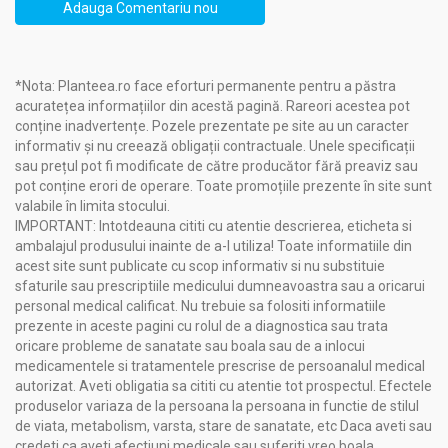
Adauga Comentariu nou
Diminuează pofta de mâncare între mese
Sprijină procesele naturale de detoxifiere
Favorizează eliminarea reziduurilor metabolice
Contribuie la controlul aportului caloric
*Nota: Planteea.ro face eforturi permanente pentru a păstra
Îmbunătățește digestia grăsimilor și carbohidraților
acuratețea informațiilor din acestă pagină. Rareori acestea pot
Susține metabolismul energetic în diete hipocalorice
conține inadvertențe. Pozele prezentate pe site au un caracter
Oferă aport de antioxidanți vegetali
informativ și nu creează obligații contractuale. Unele specificații
Ajută la menținerea confortului digestiv
sau prețul pot fi modificate de către producător fără preaviz sau
pot conține erori de operare. Toate promoțiile prezente în site sunt
Indicații:
valabile în limita stocului.
Exces ponderal și acumulare de grăsime abdominală
IMPORTANT: Intotdeauna cititi cu atentie descrierea, eticheta si
Digestie lentă și balonare
ambalajul produsului inainte de a-l utiliza! Toate informatiile din
Constipație funcțională ocazională
acest site sunt publicate cu scop informativ si nu substituie
Retenție de apă
sfaturile sau prescriptiile medicului dumneavoastra sau a oricarui
Cure detox și drenaj metabolic
personal medical calificat. Nu trebuie sa folositi informatiile
Diete hipocalorice
prezente in aceste pagini cu rolul de a diagnostica sau trata
Metabolism încetinit
oricare probleme de sanatate sau boala sau de a inlocui
Senzație frecventă de foame
medicamentele si tratamentele prescrise de persoanalul medical
autorizat. Aveti obligatia sa cititi cu atentie tot prospectul. Efectele
produselor variaza de la persoana la persoana in functie de stilul
Precauții, contraindicații și sfaturi:
de viata, metabolism, varsta, stare de sanatate, etc Daca aveti sau
Ceai slabit cu lamaie 20dz - NATURAVIT
credeti ca aveti afectiuni medicale sau suferiti vreo boala,