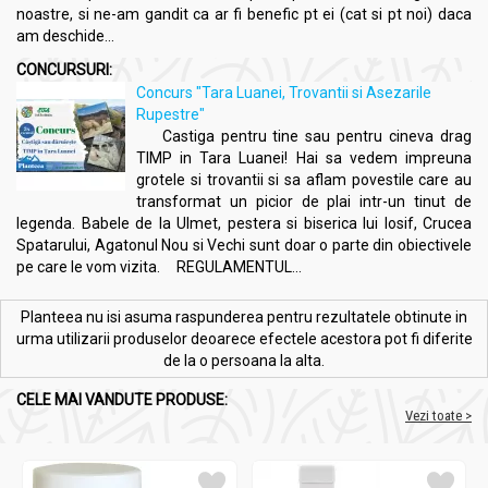
noastre, si ne-am gandit ca ar fi benefic pt ei (cat si pt noi) daca
am deschide...
CONCURSURI:
Concurs "Tara Luanei, Trovantii si Asezarile
Rupestre"
Castiga pentru tine sau pentru cineva drag
TIMP in Tara Luanei! Hai sa vedem impreuna
grotele si trovantii si sa aflam povestile care au
transformat un picior de plai intr-un tinut de
legenda. Babele de la Ulmet, pestera si biserica lui Iosif, Crucea
Spatarului, Agatonul Nou si Vechi sunt doar o parte din obiectivele
pe care le vom vizita. REGULAMENTUL...
Planteea nu isi asuma raspunderea pentru rezultatele obtinute in
urma utilizarii produselor deoarece efectele acestora pot fi diferite
de la o persoana la alta.
CELE MAI VANDUTE PRODUSE:
Vezi toate >