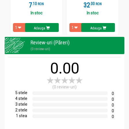
7
.
1
32
.
0
RON
RON
In stoc
In stoc
Adauga
Adauga
Review-uri (Păreri)
(0 review-uri)
0.00
(0 review-uri)
5 stele
0
4 stele
0
3 stele
0
2 stele
0
1 stea
0