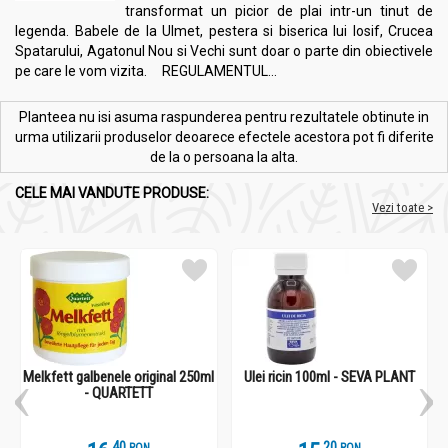
transformat un picior de plai intr-un tinut de
legenda. Babele de la Ulmet, pestera si biserica lui Iosif, Crucea
Spatarului, Agatonul Nou si Vechi sunt doar o parte din obiectivele
pe care le vom vizita. REGULAMENTUL...
Planteea nu isi asuma raspunderea pentru rezultatele obtinute in
urma utilizarii produselor deoarece efectele acestora pot fi diferite
de la o persoana la alta.
CELE MAI VANDUTE PRODUSE:
Vezi toate >
Melkfett galbenele original 250ml
Ulei ricin 100ml - SEVA PLANT
- QUARTETT
.
4
.
2
RON
RON