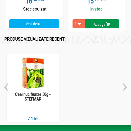
16
15
Stoc epuizat
In stoc
Vezi detalii
Adauga
PRODUSE VIZUALIZATE RECENT:
Ceai nuc frunze 50g -
STEFMAR
7.1 lei