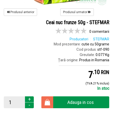
Produsul anterior
Produsul urmator
Ceai nuc frunze 50g - STEFMAR
0 comentarii
Producatori
STEFMAR
Mod prezentare:
cutie cu 50grame
Cod produs:
stf-090
Greutate:
0.077 Kg
Țară origine:
Produs in Romania
.
1
7
RON
(TVA 21% inclus)
In stoc
+
Adauga in cos
-