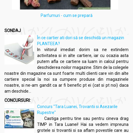
Parfumuri - cum se prepară
SONDAJ
În ce cartier ati dori să se deschidă un magazin
PLANTEEA?
In viitorul imediat dorim sa ne extindem
activitatea si in alte cartiere, iar cu ocazia asta
putem afla ce cartiere sa luam in calcul pentru
deschiderea noilor magazine. Stim de la colegele
noastre din magazine ca sunt foarte multi clienti care vin din alte
cartiere special la noi sa cumpere produse din magazinele
noastre, si ne-am gandit ca ar fi benefic pt ei (cat si pt noi) daca
am deschide...
CONCURSURI:
Concurs "Tara Luanei, Trovantii si Asezarile
Rupestre"
Castiga pentru tine sau pentru cineva drag
TIMP in Tara Luanei! Hai sa vedem impreuna
grotele si trovantii si sa aflam povestile care au