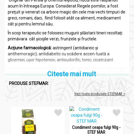
Originar din Persia şi Orientul Mijlociu, nucul este raspândit
acum în întreaga Europa. Considerat Regele pomilor, a fost
preţuit şi venerat ca arbore magic din cele mai vechi timpuri de
greci, romani, daci, fiind folosit atât ca aliment, medicament
cât şi pentru lemnul său.
În scop terapeutic se folosesc mugurii şilăstarii tineri recoltaţi
primăvara cât şicojile verzi, frunzele şi fructele.
Acţiune farmacologică:
astringent (antidiareic şi
antihemoragic); antidiabetic cu scădere accen-tuată a
glicemiei; uşor hipotensiv; antisudorific; tonic; cicatrizant.
Citeste mai mult
Compozitie
PRODUSE STEFMAR:
Ceai nuc frunze 50g - STEFMAR
Vezi toate produsele STEFMAR >
Principii active:
regianina, acid nucitanic, iuglona, hidroiuglona,
uleiuri volatile , rezine , albumina, substante minerale.
Recomandari
Condiment ceapa fulgi 90g -
Co
Ceai nuc frunze 50g - STEFMAR
STEF MAR