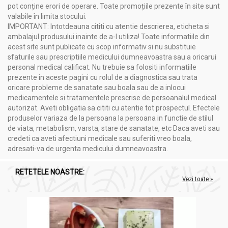
pot conține erori de operare. Toate promoțiile prezente în site sunt
valabile în limita stocului.
IMPORTANT: Intotdeauna cititi cu atentie descrierea, eticheta si
ambalajul produsului inainte de a-l utiliza! Toate informatiile din
acest site sunt publicate cu scop informativ si nu substituie
sfaturile sau prescriptiile medicului dumneavoastra sau a oricarui
personal medical calificat. Nu trebuie sa folositi informatiile
prezente in aceste pagini cu rolul de a diagnostica sau trata
oricare probleme de sanatate sau boala sau de a inlocui
medicamentele si tratamentele prescrise de persoanalul medical
autorizat. Aveti obligatia sa cititi cu atentie tot prospectul. Efectele
produselor variaza de la persoana la persoana in functie de stilul
de viata, metabolism, varsta, stare de sanatate, etc Daca aveti sau
credeti ca aveti afectiuni medicale sau suferiti vreo boala,
adresati-va de urgenta medicului dumneavoastra.
RETETELE NOASTRE:
Vezi toate »