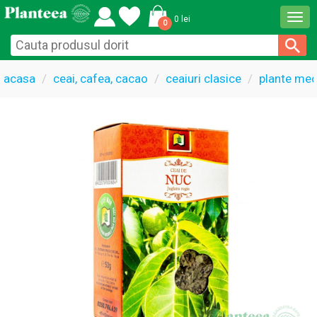
Togg
0 lei
0
navi
acasa
ceai, cafea, cacao
ceaiuri clasice
plante med