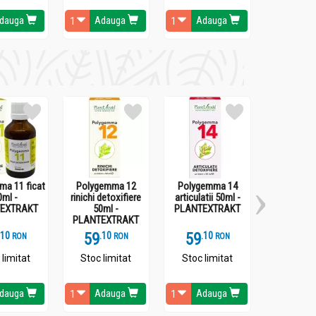
dauga
Adauga
Adauga
Ada
ma 11 ficat
Polygemma 12
Polygemma 14
Gemoder
0ml -
rinichi detoxifiere
articulatii 50ml -
mesteaca
EXTRAKT
50ml -
PLANTEXTRAKT
50ml
PLANTEXTRAKT
PLANTEX
.
1
59
.
1
59
.
1
41
.
8
RON
RON
RON
 limitat
Stoc limitat
Stoc limitat
Stoc li
dauga
Adauga
Adauga
Ada