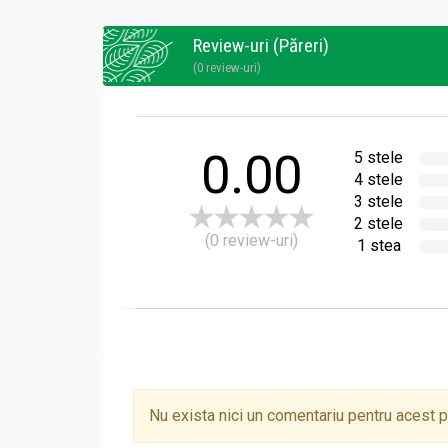
Review-uri (Păreri)
(0 review-uri)
0.00
5 stele
4 stele
3 stele
2 stele
(0 review-uri)
1 stea
Nu exista nici un comentariu pentru acest 