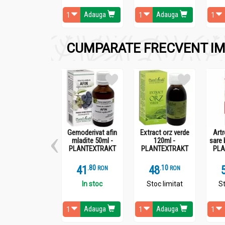
Adauga
Adauga
Administrare
Ceai negru 20dz - ALEVIA
CUMPARATE FRECVENT IM
Mod de preparare:
1-2 plicuri la 200ml apă fierbinte, se lasă 3 -
Mod de administrare:
Gemoderivat afin
Extract orz verde
Art
Câte o cană pe zi.
mladite 50ml -
120ml -
sare 
PLANTEXTRAKT
PLANTEXTRAKT
PLA
41
.
8
48
.
1
RON
RON
In stoc
Stoc limitat
St
Adauga
Adauga