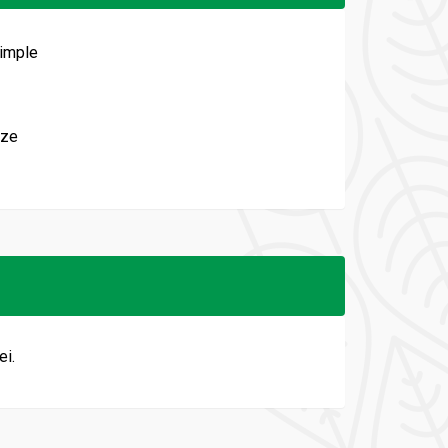
simple
oze
ei.