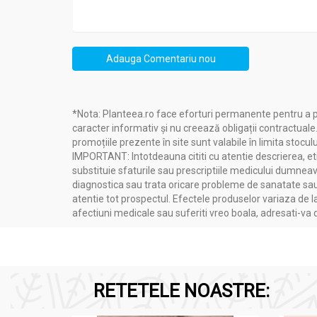
Adauga Comentariu nou
*Nota: Planteea.ro face eforturi permanente pentru a p
caracter informativ și nu creează obligații contractuale
promoțiile prezente în site sunt valabile în limita stoculu
IMPORTANT: Intotdeauna cititi cu atentie descrierea, etic
substituie sfaturile sau prescriptiile medicului dumneavo
diagnostica sau trata oricare probleme de sanatate sau 
atentie tot prospectul. Efectele produselor variaza de l
afectiuni medicale sau suferiti vreo boala, adresati-v
RETETELE NOASTRE: