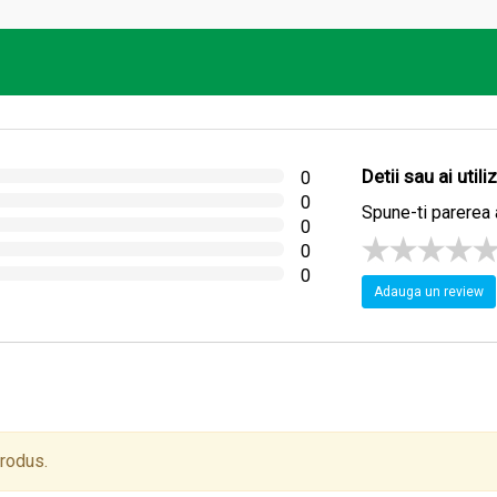
Detii sau ai util
0
0
Spune-ti parerea 
0
0
0
Adauga un review
produs.