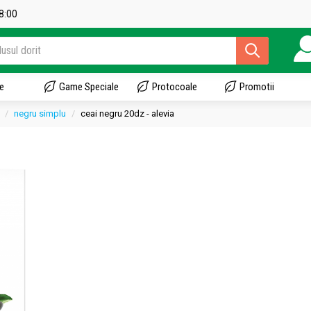
18:00
e
Game Speciale
Protocoale
Promotii
negru simplu
ceai negru 20dz - alevia