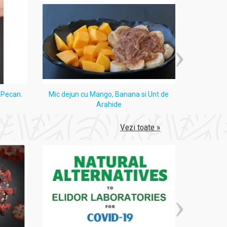
i Pecan.
Mic dejun cu Mango, Banana si Unt de
Tort
Arahide
Vezi toate »