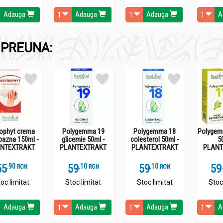
Adauga
Adauga
Adauga
A
PREUNA:
 4 minute acoperit.
rophyt crema
Polygemma 19
Polygemma 18
Polygem
bazna 150ml -
glicemie 50ml -
colesterol 50ml -
5
NTEXTRAKT
PLANTEXTRAKT
PLANTEXTRAKT
PLANT
55
.
9
59
.
1
59
.
1
59
RON
RON
RON
oc limitat
Stoc limitat
Stoc limitat
Stoc
Adauga
Adauga
Adauga
A