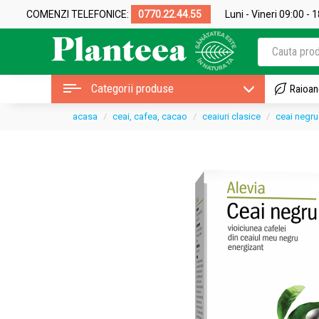
COMENZI TELEFONICE:
0770.22.44.55
Luni - Vineri 09:00 - 
Categorii produse
Raioan
acasa
ceai, cafea, cacao
ceaiuri clasice
ceai negru