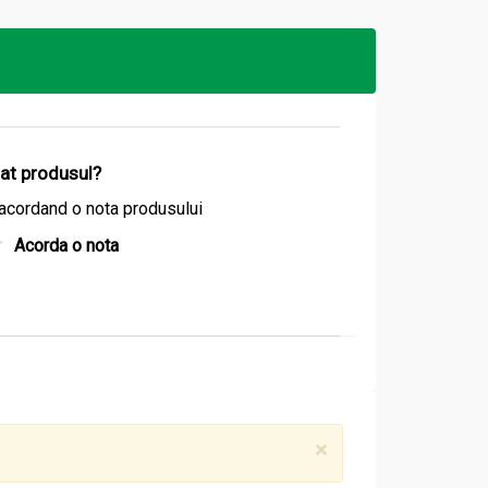
izat produsul?
acordand o nota produsului
Acorda o nota
×