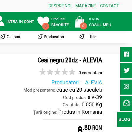
DESPRE NOI
MAGAZINE
CONTACT
Produse
0 RON
INTRA IN CONT
FAVORITE
COSUL MEU
0
0
Cadouri
Producatori
Utile
Ceai negru 20dz - ALEVIA
0 comentarii
Producatori
ALEVIA
cutie cu 20 saculeti
Mod prezentare:
alv-39
Cod produs:
0.050 Kg
Greutate:
Produs in Romania
Țară origine:
BLOG
.
8
8
RON