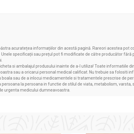
ăstra acuratețea informațiilor din acestă pagină. Rareori acestea pot c
. Unele specificații sau prețul pot fi modificate de către producător fără
i.
heta si ambalajul produsului inainte de a-l utiliza! Toate informatiile di
astra sau a oricarui personal medical calificat. Nu trebuie sa folositi in
boala sau de a inlocui medicamentele si tratamentele prescrise de persoa
a persoana la persoana in functie de stilul de viata, metabolism, varsta, 
a de urgenta medicului dumneavoastra.