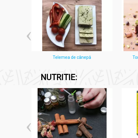
i Lămâie
Telemea de cânepă
To
NUTRITIE: