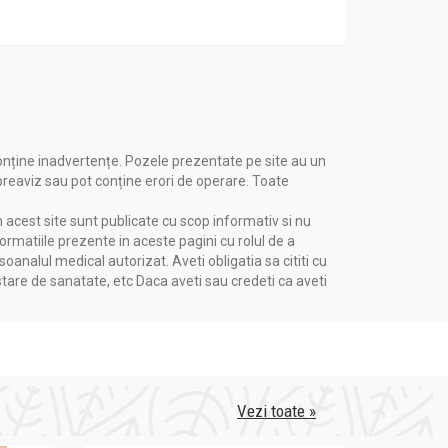
onține inadvertențe. Pozele prezentate pe site au un
 preaviz sau pot conține erori de operare. Toate
n acest site sunt publicate cu scop informativ si nu
formatiile prezente in aceste pagini cu rolul de a
nalul medical autorizat. Aveti obligatia sa cititi cu
stare de sanatate, etc Daca aveti sau credeti ca aveti
Vezi toate »