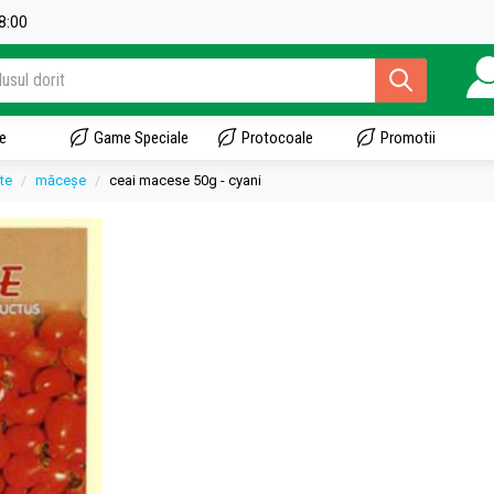
18:00
e
Game Speciale
Protocoale
Promotii
cte
măceșe
ceai macese 50g - cyani