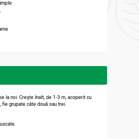
simple
e
rame
e la noi. Creşte înalt, de 1-3 m, acoperit cu
e, fie grupate câte douã sau trei.
 uscate.