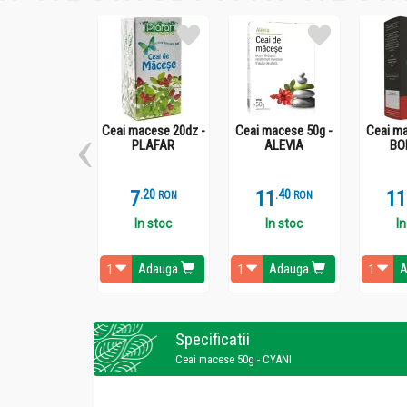
Ceai macese 20dz -
Ceai macese 50g -
Ceai ma
PLAFAR
ALEVIA
BO
7
.
2
11
.
4
11
RON
RON
In stoc
In stoc
In
Adauga
Adauga
A
Specificatii
Ceai macese 50g - CYANI