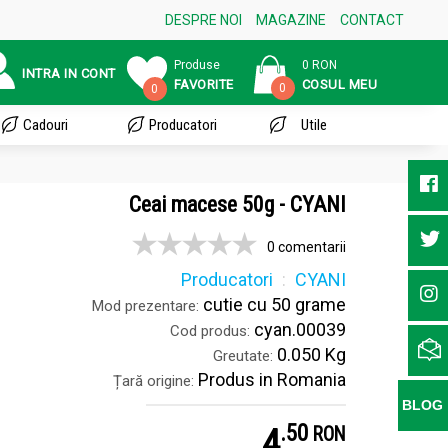
DESPRE NOI
MAGAZINE
CONTACT
Produse
0 RON
INTRA IN CONT
FAVORITE
COSUL MEU
0
0
Cadouri
Producatori
Utile
Ceai macese 50g - CYANI
0 comentarii
Producatori
CYANI
cutie cu 50 grame
Mod prezentare:
cyan.00039
Cod produs:
0.050 Kg
Greutate:
Produs in Romania
Țară origine:
BLOG
.
5
4
RON