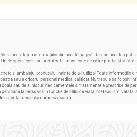
ăstra acuratețea informațiilor din acestă pagină. Rareori acestea pot c
. Unele specificații sau prețul pot fi modificate de către producător fără
i.
heta si ambalajul produsului inainte de a-l utiliza! Toate informatiile di
astra sau a oricarui personal medical calificat. Nu trebuie sa folositi in
boala sau de a inlocui medicamentele si tratamentele prescrise de persoa
a persoana la persoana in functie de stilul de viata, metabolism, varsta, 
a de urgenta medicului dumneavoastra.