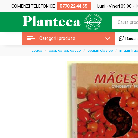
COMENZI TELEFONICE:
0770.22.44.55
Luni - Vineri 09:00 - 
Categorii produse
Raioan
acasa
ceai, cafea, cacao
ceaiuri clasice
infuzii fru