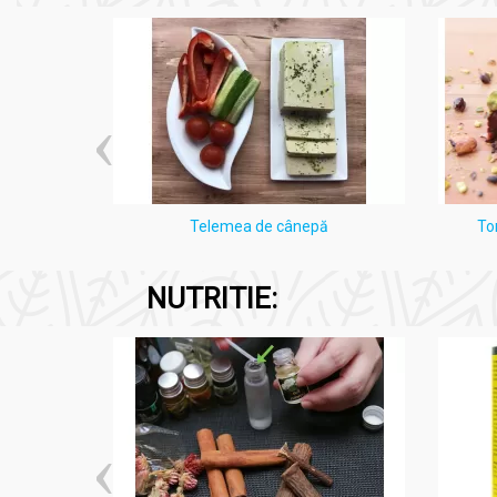
i Lămâie
Telemea de cânepă
To
NUTRITIE: