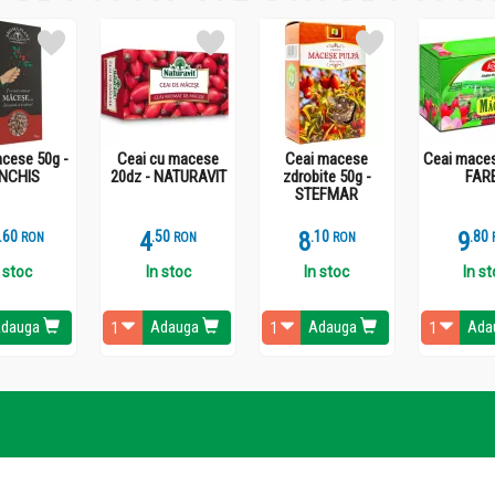
cese 50g -
Ceai cu macese
Ceai macese
Ceai maces
NCHIS
20dz - NATURAVIT
zdrobite 50g -
FAR
STEFMAR
.
6
4
.
5
8
.
1
9
.
8
RON
RON
RON
 stoc
In stoc
In stoc
In s
dauga
Adauga
Adauga
Ada