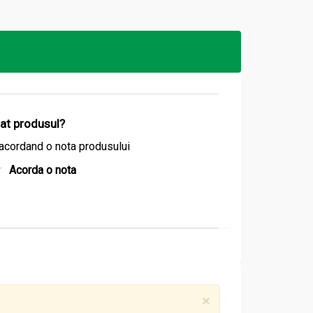
zi.
izat produsul?
acordand o nota produsului
Acorda o nota
×