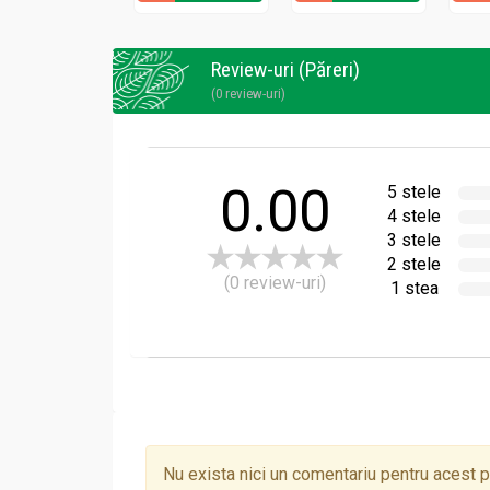
Administrare
Ceai macese 50g - CYANI
Review-uri (Păreri)
(0 review-uri)
Mod de preparare
: infuzie din 1-2 lingurite l
Se lasa la infuzat 10 minute,se scot pliculete
0.00
5 stele
4 stele
3 stele
2 stele
(0 review-uri)
1 stea
Nu exista nici un comentariu pentru acest 