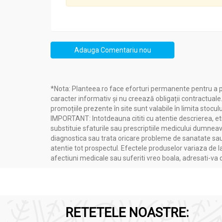
Adauga Comentariu nou
*Nota: Planteea.ro face eforturi permanente pentru a p
caracter informativ și nu creează obligații contractuale
promoțiile prezente în site sunt valabile în limita stoculu
IMPORTANT: Intotdeauna cititi cu atentie descrierea, etic
substituie sfaturile sau prescriptiile medicului dumneavo
diagnostica sau trata oricare probleme de sanatate sau 
atentie tot prospectul. Efectele produselor variaza de l
afectiuni medicale sau suferiti vreo boala, adresati-v
RETETELE NOASTRE: