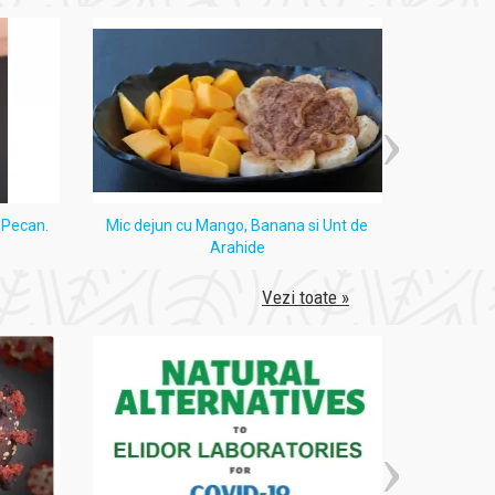
i Pecan.
Mic dejun cu Mango, Banana si Unt de
Tort
Arahide
Vezi toate »