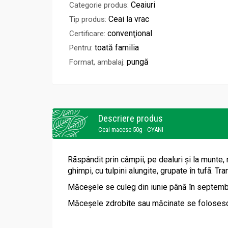
Ceaiuri
Categorie produs:
Ceai la vrac
Tip produs:
convenţional
Certificare:
toată familia
Pentru:
pungă
Format, ambalaj:
Descriere produs
Ceai macese 50g - CYANI
Rãspândit prin câmpii, pe dealuri şi la munte, 
ghimpi, cu tulpini alungite, grupate în tufã. Tra
Măceşele se culeg din iunie până în septemb
Măceşele zdrobite sau măcinate se folosesc la 