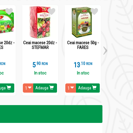
e 20dz -
Ceai macese 20dz -
Ceai macese 50g -
Ceai mace
ES
STEFMAR
FARES
hibiscus 75
VEDDA
5
.
9
13
.
1
7
.
8
RON
RON
RON
RO
toc
In stoc
In stoc
In stoc
uga
Adauga
Adauga
Adaug