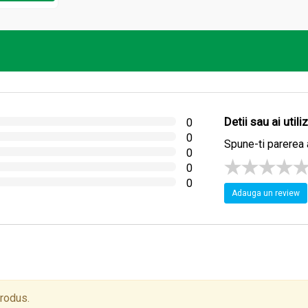
a o cana de apa clocotita.
le si se bea ca atare, sau indulcit dupa gust. Se beau 2-3 cani pe 
Detii sau ai util
0
0
Spune-ti parerea 
0
0
0
Adauga un review
produs.