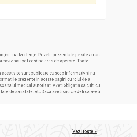
onține inadvertențe. Pozele prezentate pe site au un
 preaviz sau pot conține erori de operare. Toate
n acest site sunt publicate cu scop informativ si nu
formatiile prezente in aceste pagini cu rolul de a
nalul medical autorizat. Aveti obligatia sa cititi cu
stare de sanatate, etc Daca aveti sau credeti ca aveti
Vezi toate »