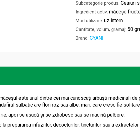
Ceaiuri 
Subcategorie produs:
măceșe fruct
Ingredient activ:
uz intern
Mod utilizare:
50 g
Cantitate, volum, gramaj:
CYANI
Brand:
mãceşul este unul dintre cei mai cunoscuţi arbuşti medicinali de p
ndafirul sãlbatic are flori roz sau albe, mari, care cresc fie solitar
rie, apoi se usucă şi se zdrobesc sau se macină pulbere.
prepararea infuziilor, decocturilor, tincturilor sau a extractelor