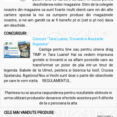
deschiderea noilor magazine. Stim de la colegele
noastre din magazine ca sunt foarte multi clienti care vin din alte
cartiere special la noi sa cumpere produse din magazinele
noastre, si ne-am gandit ca ar fi benefic pt ei (cat si pt noi) daca
am deschide...
CONCURSURI:
Concurs "Tara Luanei, Trovantii si Asezarile
Rupestre"
Castiga pentru tine sau pentru cineva drag
TIMP in Tara Luanei! Hai sa vedem impreuna
grotele si trovantii si sa aflam povestile care au
transformat un picior de plai intr-un tinut de
legenda. Babele de la Ulmet, pestera si biserica lui Iosif, Crucea
Spatarului, Agatonul Nou si Vechi sunt doar o parte din obiectivele
pe care le vom vizita. REGULAMENTUL...
Planteea nu isi asuma raspunderea pentru rezultatele obtinute in
urma utilizarii produselor deoarece efectele acestora pot fi diferite
de la o persoana la alta.
CELE MAI VANDUTE PRODUSE:
Vezi toate >