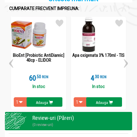
CUMPARATE FRECVENT IMPREUNA:
BioEnt [Probiotic AntiDiareic]
Apa oxigenata 3% 170ml - TIS
Cea
40cp - ELIDOR
60
.
5
4
.
3
RON
RON
In stoc
In stoc
Adauga
Adauga
Review-uri (Păreri)
(0 review-uri)