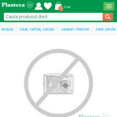
Togg
0 lei
0
navi
acasa
ceai, cafea, cacao
ceaiuri clasice
ceai verde