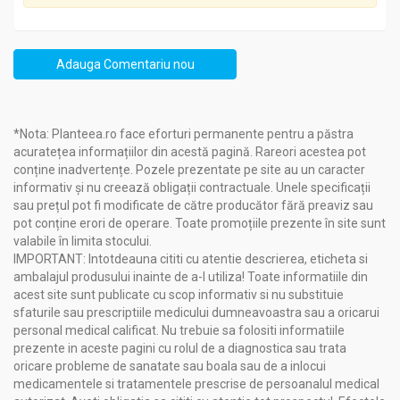
Adauga Comentariu nou
*Nota: Planteea.ro face eforturi permanente pentru a păstra
acuratețea informațiilor din acestă pagină. Rareori acestea pot
conține inadvertențe. Pozele prezentate pe site au un caracter
informativ și nu creează obligații contractuale. Unele specificații
sau prețul pot fi modificate de către producător fără preaviz sau
pot conține erori de operare. Toate promoțiile prezente în site sunt
valabile în limita stocului.
IMPORTANT: Intotdeauna cititi cu atentie descrierea, eticheta si
ambalajul produsului inainte de a-l utiliza! Toate informatiile din
acest site sunt publicate cu scop informativ si nu substituie
sfaturile sau prescriptiile medicului dumneavoastra sau a oricarui
personal medical calificat. Nu trebuie sa folositi informatiile
prezente in aceste pagini cu rolul de a diagnostica sau trata
oricare probleme de sanatate sau boala sau de a inlocui
medicamentele si tratamentele prescrise de persoanalul medical