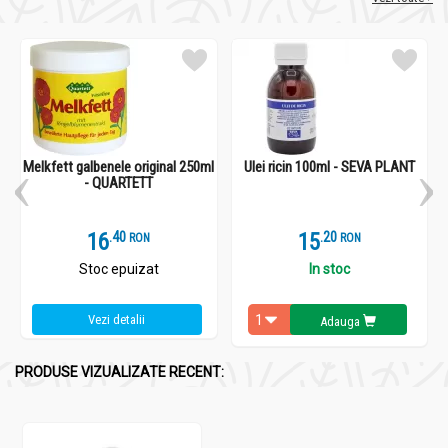
Melkfett galbenele original 250ml
Ulei ricin 100ml - SEVA PLANT
- QUARTETT
16
.
4
15
.
2
RON
RON
Stoc epuizat
In stoc
Vezi detalii
Adauga
PRODUSE VIZUALIZATE RECENT: