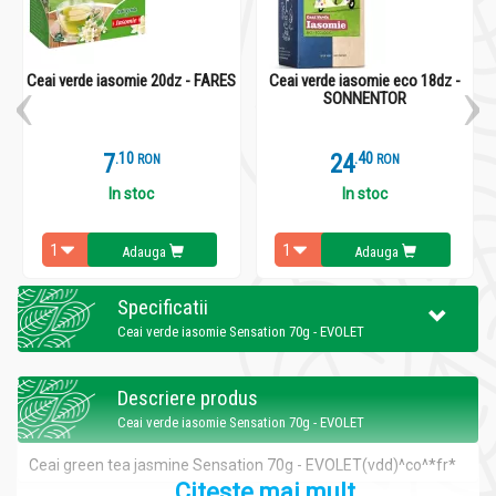
Ceai verde iasomie 20dz - FARES
Ceai verde iasomie eco 18dz -
SONNENTOR
7
.
1
24
.
4
RON
RON
In stoc
In stoc
Adauga
Adauga
Specificatii
Ceai verde iasomie Sensation 70g - EVOLET
Descriere produs
Ceai verde iasomie Sensation 70g - EVOLET
Ceai green tea jasmine Sensation 70g - EVOLET(vdd)
^co^*fr*
Citeste mai mult