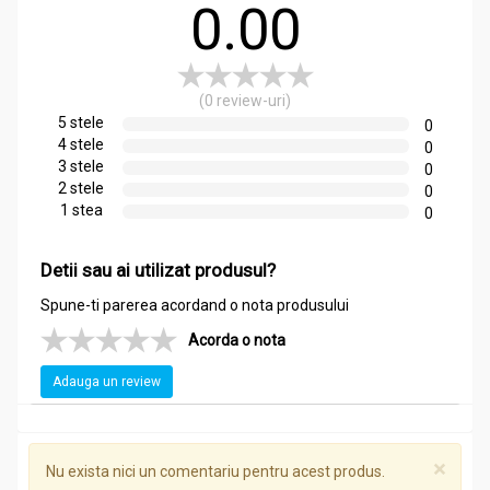
0.00
(0 review-uri)
5 stele
0
4 stele
0
3 stele
0
2 stele
0
1 stea
0
Detii sau ai utilizat produsul?
Spune-ti parerea acordand o nota produsului
Acorda o nota
Adauga un review
×
Nu exista nici un comentariu pentru acest produs.