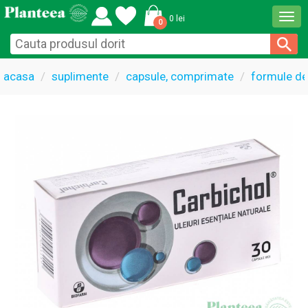
Togg
0 lei
0
navi
acasa
suplimente
capsule, comprimate
formule de