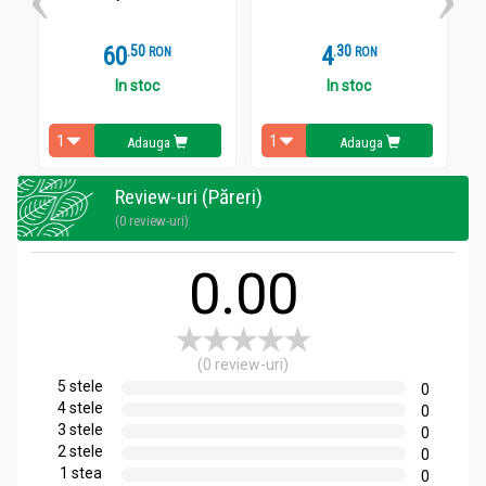
Administrare
60
.
5
4
.
3
RON
RON
Carbichol 30cps - BIOFARM
In stoc
In stoc
Mod de administrare
Adauga
Adauga
2-3 comprimate/ zi, la nevoie
Review-uri (Păreri)
(0 review-uri)
0.00
(0 review-uri)
5 stele
0
4 stele
0
3 stele
0
2 stele
0
1 stea
0