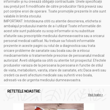
informativ și nu creează obligații contractuale. Unele specificații
sau prețul pot fi modificate de către producător fără preaviz sau
pot conține erori de operare. Toate promoțiile prezente în site sunt
valabile în limita stocului.
IMPORTANT: Intotdeauna cititi cu atentie descrierea, eticheta si
ambalajul produsului inainte de a-l utiliza! Toate informatiile din
acest site sunt publicate cu scop informativ si nu substituie
sfaturile sau prescriptiile medicului dumneavoastra sau a oricarui
personal medical calificat. Nu trebuie sa folositi informatiile
prezente in aceste pagini cu rolul de a diagnostica sau trata
oricare probleme de sanatate sau boala sau de a inlocui
medicamentele si tratamentele prescrise de persoanalul medical
autorizat. Aveti obligatia sa cititi cu atentie tot prospectul. Efectele
produselor variaza de la persoana la persoana in functie de stilul
de viata, metabolism, varsta, stare de sanatate, etc Daca aveti sau
credeti ca aveti afectiuni medicale sau suferiti vreo boala,
adresati-va de urgenta medicului dumneavoastra.
RETETELE NOASTRE:
Vezi toate »