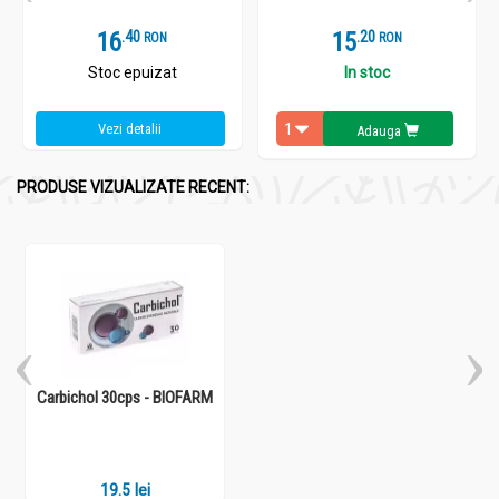
16
.
4
15
.
2
RON
RON
Stoc epuizat
In stoc
Vezi detalii
Adauga
PRODUSE VIZUALIZATE RECENT:
Carbichol 30cps - BIOFARM
19.5 lei