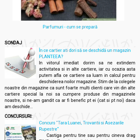
Parfumuri - cum se prepară
SONDAJ
În ce cartier ati dori să se deschidă un magazin
PLANTEEA?
In viitorul imediat dorim sa ne extindem
activitatea si in alte cartiere, iar cu ocazia asta
putem afla ce cartiere sa luam in calcul pentru
deschiderea noilor magazine. Stim de la colegele
noastre din magazine ca sunt foarte multi clienti care vin din alte
cartiere special la noi sa cumpere produse din magazinele
noastre, si ne-am gandit ca ar fi benefic pt ei (cat si pt noi) daca
am deschide...
CONCURSURI:
Concurs "Tara Luanei, Trovantii si Asezarile
Rupestre"
Castiga pentru tine sau pentru cineva drag