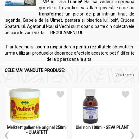
TIMP in Tara Luanei! Hai sa vedem impreuna
grotele si trovantii si sa aflam povestile care au
transformat un picior de plai intr-un tinut de
legenda. Babele de la Ulmet, pestera si biserica lui Iosif, Crucea
Spatarului, Agatonul Nou si Vechi sunt doar o parte din obiectivele
pe care le vom vizita. REGULAMENTUL...
Planteea nu isi asuma raspunderea pentru rezultatele obtinute in
urma utilizarii produselor deoarece efectele acestora pot fi diferite
de la o persoana la alta.
CELE MAI VANDUTE PRODUSE:
Vezi toate >
Melkfett galbenele original 250ml
Ulei ricin 100ml - SEVA PLANT
- QUARTETT