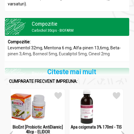
varsaturi).
Compozitie
Carbichol 30cps - BIOFARM
Compozitie:
Levomentol 32mg, Mentona 6 mg, Alfa-pinen 13,6mg, Beta-
pinen 3,4mg, Borneol 5mg, Eucaliptol 5mg, Cineol 2mg
Citeste mai mult
Recomandari
Carbichol 30cps - BIOFARM
CUMPARATE FRECVENT IMPREUNA:
Indicatii:
Carbichol este o combinatie de uleiuri volatile.
Carbichol este indicat in:
-tulburari digestive cauzate de functionarea defectuoasa a
bilei ("fierea")
-dischinezii biliare
BioEnt [Probiotic AntiDiareic]
Apa oxigenata 3% 170ml - TIS
Cea
-colescistopatii acute si cronice
40cp - ELIDOR