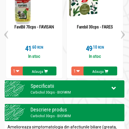
FaviBil 70cps - FAVISAN
Farebil 30cps - FARES
V
41
.
6
49
.
1
RON
RON
In stoc
In stoc
Adauga
Adauga
Specificatii
Carbichol 30cps - BIOFARM
Descriere produs
Carbichol 30cps - BIOFARM
Amelioreaza simptomatologia din afectiunile biliare (greata,