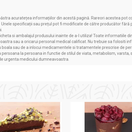
ăstra acuratețea informațiilor din acestă pagină. Rareori acestea pot c
. Unele specificații sau prețul pot fi modificate de către producător fără
i.
heta si ambalajul produsului inainte de a-l utiliza! Toate informatiile di
astra sau a oricarui personal medical calificat. Nu trebuie sa folositi in
boala sau de a inlocui medicamentele si tratamentele prescrise de persoa
a persoana la persoana in functie de stilul de viata, metabolism, varsta, 
a de urgenta medicului dumneavoastra.