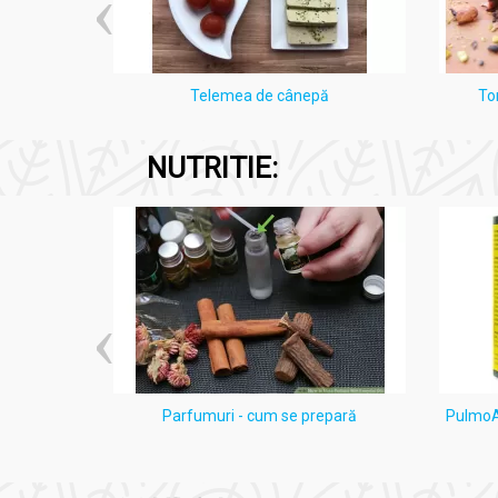
i Lămâie
Telemea de cânepă
To
NUTRITIE:
ten acneic
Parfumuri - cum se prepară
PulmoAl
e