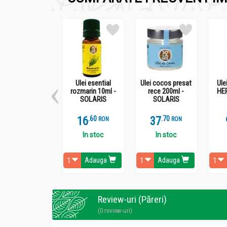
Capac ce se potriveste cu flacoanele de la E
Ulei esential
Ulei cocos presat
Ule
rozmarin 10ml -
rece 200ml -
HE
SOLARIS
SOLARIS
16
.
6
37
.
7
RON
RON
In stoc
In stoc
Adauga
Adauga
Review-uri (Păreri)
(0 review-uri)