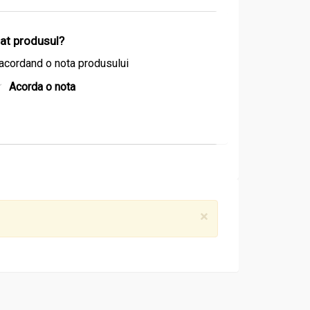
izat produsul?
acordand o nota produsului
Acorda o nota
×