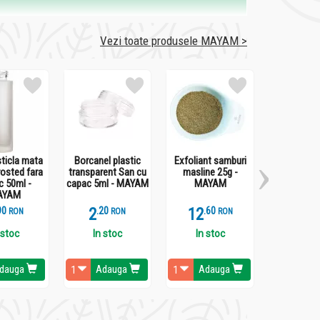
Vezi toate produsele MAYAM >
sticla mata
Borcanel plastic
Exfoliant samburi
Borcanel 
rosted fara
transparent San cu
masline 25g -
transparent
c 50ml -
capac 5ml - MAYAM
MAYAM
capac 10
AYAM
MAY
9
2
.
2
12
.
6
4
.
7
RON
RON
RON
 stoc
In stoc
In stoc
In st
dauga
Adauga
Adauga
Ada