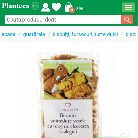
Togg
0 lei
0
navi
acasa
gustărele
biscuiți, fursecuri, turte dulci
biscu