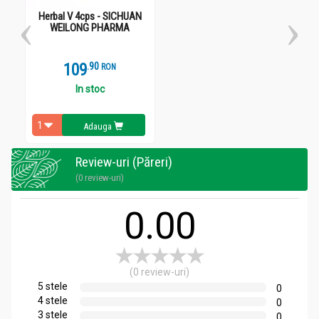
Herbal V 4cps - SICHUAN
WEILONG PHARMA
109
.
9
RON
In stoc
Adauga
Review-uri (Păreri)
(0 review-uri)
0.00
(0 review-uri)
5 stele
0
4 stele
0
3 stele
0