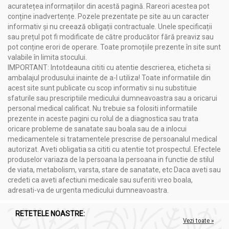
acuratețea informațiilor din acestă pagină. Rareori acestea pot
conține inadvertențe. Pozele prezentate pe site au un caracter
informativ și nu creează obligații contractuale. Unele specificații
sau prețul pot fi modificate de către producător fără preaviz sau
pot conține erori de operare. Toate promoțiile prezente în site sunt
valabile în limita stocului.
IMPORTANT: Intotdeauna cititi cu atentie descrierea, eticheta si
ambalajul produsului inainte de a-l utiliza! Toate informatiile din
acest site sunt publicate cu scop informativ si nu substituie
sfaturile sau prescriptiile medicului dumneavoastra sau a oricarui
personal medical calificat. Nu trebuie sa folositi informatiile
prezente in aceste pagini cu rolul de a diagnostica sau trata
oricare probleme de sanatate sau boala sau de a inlocui
medicamentele si tratamentele prescrise de persoanalul medical
autorizat. Aveti obligatia sa cititi cu atentie tot prospectul. Efectele
produselor variaza de la persoana la persoana in functie de stilul
de viata, metabolism, varsta, stare de sanatate, etc Daca aveti sau
credeti ca aveti afectiuni medicale sau suferiti vreo boala,
adresati-va de urgenta medicului dumneavoastra.
RETETELE NOASTRE:
Vezi toate »