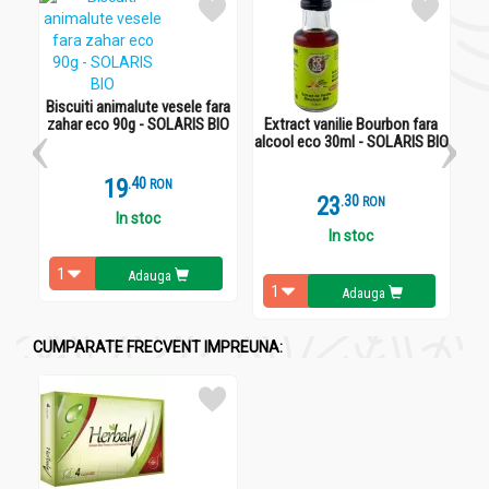
Recomandari
Biscuiti animalute vesele fulgi ciocolata eco 120g -
SOLARIS BIO
Biscuiti animalute vesele fara
zahar eco 90g - SOLARIS BIO
Extract vanilie Bourbon fara
E
Produs cu ingrediente din agricultura eco.
alcool eco 30ml - SOLARIS BIO
19
.
4
RON
Administrare
23
.
3
RON
In stoc
Biscuiti animalute vesele fulgi ciocolata eco 120g -
In stoc
SOLARIS BIO
Adauga
Se consuma ca atare atunci cand doriti ceva dulce si sanatos.
Adauga
CUMPARATE FRECVENT IMPREUNA: