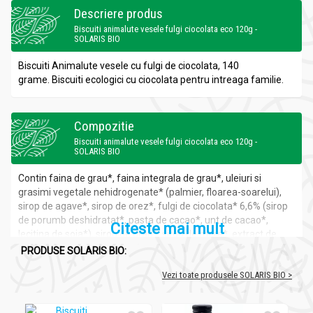
Descriere produs
Biscuiti animalute vesele fulgi ciocolata eco 120g -
SOLARIS BIO
Biscuiti Animalute vesele cu fulgi de ciocolata, 140
grame.
Biscuiti ecologici cu ciocolata pentru intreaga familie.
Compozitie
Biscuiti animalute vesele fulgi ciocolata eco 120g -
SOLARIS BIO
Contin faina de grau*, faina integrala de grau*, uleiuri si
grasimi vegetale nehidrogenate* (palmier, floarea-soarelui),
sirop de agave*, sirop de orez*, fulgi de ciocolata* 6,6% (sirop
de porumb deshidratat*, pasta de cacao*, unt de cacao*,
Citeste mai mult
lecitina de soia*), sirop de grau*, sirop de mere*, extract de
malt de orz*, amidon de porumb*, faina de soia*; agenti de
PRODUSE SOLARIS BIO:
crestere: bicarbonat de sodiu si de amoniu; lapte de soia*,
Vezi toate produsele SOLARIS BIO >
extract de vanilie*, sare marina.
*din agricultura ecologica.