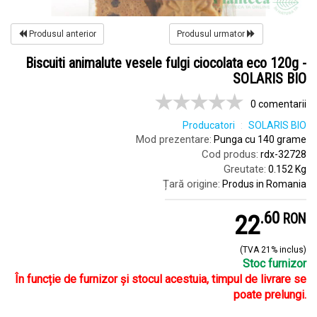
Produsul anterior
Produsul urmator
Biscuiti animalute vesele fulgi ciocolata eco 120g -
SOLARIS BIO
0 comentarii
Producatori
SOLARIS BIO
Mod prezentare:
Punga cu 140 grame
Cod produs:
rdx-32728
Greutate:
0.152 Kg
Țară origine:
Produs in Romania
.
6
22
RON
(TVA 21% inclus)
Stoc furnizor
În funcție de furnizor și stocul acestuia, timpul de livrare se
poate prelungi.