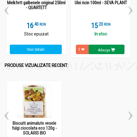
Melkfett galbenele original 250ml
Ulei ricin 100ml - SEVA PLANT
- QUARTETT
16
.
4
15
.
2
RON
RON
Stoc epuizat
In stoc
Vezi detalii
Adauga
PRODUSE VIZUALIZATE RECENT:
Biscuiti animalute vesele
fulgi ciocolata eco 120g -
SOLARIS BIO