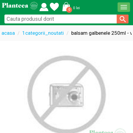
Togg
0 lei
0
navi
acasa
1categorii_noutati
balsam galbenele 250ml - v