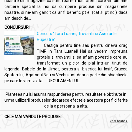
noastre din magazine ca sunt foarte multi clienti care vin din alte
cartiere special la noi sa cumpere produse din magazinele
noastre, si ne-am gandit ca ar fi benefic pt ei (cat si pt noi) daca
am deschide...
CONCURSURI:
Concurs "Tara Luanei, Trovantii si Asezarile
Rupestre"
Castiga pentru tine sau pentru cineva drag
TIMP in Tara Luanei! Hai sa vedem impreuna
grotele si trovantii si sa aflam povestile care au
transformat un picior de plai intr-un tinut de
legenda. Babele de la Ulmet, pestera si biserica lui Iosif, Crucea
Spatarului, Agatonul Nou si Vechi sunt doar o parte din obiectivele
pe care le vom vizita. REGULAMENTUL...
Planteea nu isi asuma raspunderea pentru rezultatele obtinute in
urma utilizarii produselor deoarece efectele acestora pot fi diferite
de la o persoana la alta.
CELE MAI VANDUTE PRODUSE:
Vezi toate >