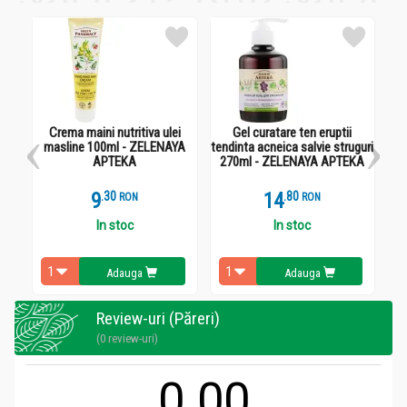
Crema maini nutritiva ulei
Gel curatare ten eruptii
Sc
masline 100ml - ZELENAYA
tendinta acneica salvie struguri
APTEKA
270ml - ZELENAYA APTEKA
9
.
3
14
.
8
RON
RON
In stoc
In stoc
Adauga
Adauga
Review-uri (Păreri)
(0 review-uri)
0.00