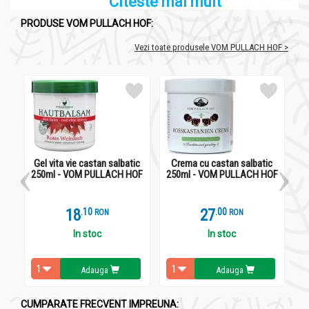
Citeste mai mult
PRODUSE VOM PULLACH HOF:
Vezi toate produsele VOM PULLACH HOF >
Gel vita vie castan salbatic
Crema cu castan salbatic
Bal
250ml - VOM PULLACH HOF
250ml - VOM PULLACH HOF
18
.
1
27
.
0
RON
RON
In stoc
In stoc
Adauga
Adauga
CUMPARATE FRECVENT IMPREUNA: