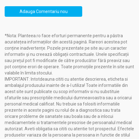
Adauga Comentariu nou
*Nota: Planteea.ro face eforturi permanente pentru a păstra
acuratețea informațiilor din acestă pagină. Rareori acestea pot
conține inadvertențe. Pozele prezentate pe site au un caracter
informativ și nu creează obligații contractuale. Unele specificații
sau prețul pot fi modificate de către producător fără preaviz sau
pot conține erori de operare. Toate promoțiile prezente în site sunt
valabile în limita stocului.
IMPORTANT: Intotdeauna cititi cu atentie descrierea, eticheta si
ambalajul produsului inainte de a-l utiliza! Toate informatiile din
acest site sunt publicate cu scop informativ si nu substituie
sfaturile sau prescriptiile medicului dumneavoastra sau a oricarui
personal medical calificat. Nu trebuie sa folositi informatiile
prezente in aceste pagini cu rolul de a diagnostica sau trata
oricare probleme de sanatate sau boala sau de a inlocui
medicamentele si tratamentele prescrise de persoanalul medical
autorizat. Aveti obligatia sa cititi cu atentie tot prospectul. Efectele
produselor variaza de la persoana la persoana in functie de stilul