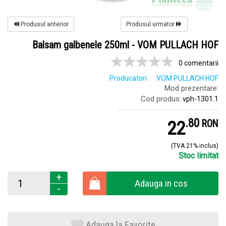
Produsul anterior
Produsul urmator
Balsam galbenele 250ml - VOM PULLACH HOF
0 comentarii
Producatori
VOM PULLACH HOF
Mod prezentare:
Cod produs:
vph-1301.1
.
8
22
RON
(TVA 21% inclus)
Stoc limitat
+
Adauga in cos
-
Adauga la Favorite