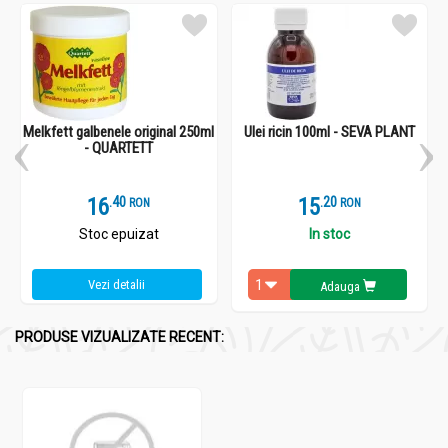
Melkfett galbenele original 250ml
Ulei ricin 100ml - SEVA PLANT
- QUARTETT
16
.
4
15
.
2
RON
RON
Stoc epuizat
In stoc
Vezi detalii
Adauga
PRODUSE VIZUALIZATE RECENT: