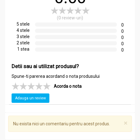
(0 review-uri)
5 stele
0
4 stele
0
3 stele
0
2 stele
0
1 stea
0
Detii sau ai utilizat produsul?
Spune-ti parerea acordand o nota produsului
Acorda o nota
Adauga un review
×
Nu exista nici un comentariu pentru acest produs.