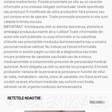
conține inadvertențe. Pozele prezentate pe site au un caracter
informativ și nu creează obligații contractuale. Unele specificații
sau prețul pot fi modificate de către producător fără preaviz sau
pot conține erori de operare. Toate promoțiile prezente în site sunt
valabile în limita stocului.
IMPORTANT: Intotdeauna cititi cu atentie descrierea, eticheta si
ambalajul produsului inainte de a-l utiliza! Toate informatiile din
acest site sunt publicate cu scop informativ si nu substituie
sfaturile sau prescriptiile medicului dumneavoastra sau a oricarui
personal medical calificat. Nu trebuie sa folositi informatiile
prezente in aceste pagini cu rolul de a diagnostica sau trata
oricare probleme de sanatate sau boala sau de a inlocui
medicamentele si tratamentele prescrise de persoanalul medical
autorizat. Aveti obligatia sa cititi cu atentie tot prospectul. Efectele
produselor variaza de la persoana la persoana in functie de stilul
de viata, metabolism, varsta, stare de sanatate, etc Daca aveti sau
credeti ca aveti afectiuni medicale sau suferiti vreo boala,
adresati-va de urgenta medicului dumneavoastra.
RETETELE NOASTRE:
Vezi toate »