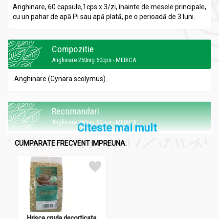
Anghinare, 60 capsule,
1cps x 3/zi, înainte de mesele principale,
cu un pahar de apă Pi sau apă plată, pe o perioadă de 3 luni.
Compozitie
Anghinare 250mg 60cps - MEDICA
Anghinare (Cynara scolymus).
Recomandari
Anghinare 250mg 60cps - MEDICA
Citeste mai mult
-ajuta digestia prin reglarea secretiei biliare;
CUMPARATE FRECVENT IMPREUNA:
-sustine regenerarea celulei hepatice;
-ajuta la eliminarea toxinelor din organism.
Administrare
Anghinare 250mg 60cps - MEDICA
Hrisca cruda decorticata