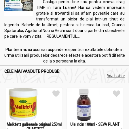
Castiga pentru tine sau pentru cineva drag
TIMP in Tara Luanei! Hai sa vedem impreuna
grotele si trovantii si sa aflam povestile care au
transformat un picior de plai intr-un tinut de
legenda. Babele de la Ulmet, pestera si biserica lui Iosif, Crucea
Spatarului, Agatonul Nou si Vechi sunt doar o parte din obiectivele
pe care le vom vizita. REGULAMENTUL...
Planteea nu isi asuma raspunderea pentru rezultatele obtinute in
urma utilizarii produselor deoarece efectele acestora pot fi diferite
de la o persoana la alta.
CELE MAI VANDUTE PRODUSE:
Vezi toate >
Melkfett galbenele original 250ml
Ulei ricin 100ml - SEVA PLANT
- QUARTETT