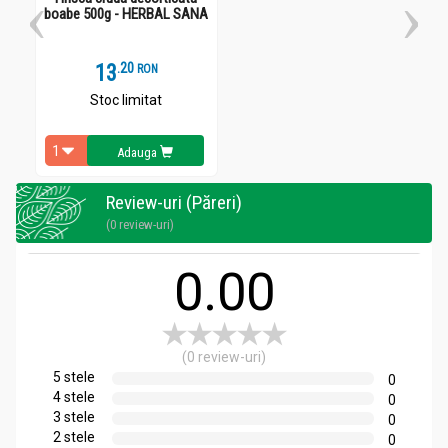
1cps x 3/zi, înainte de mesele principale, cu un pahar de apă Pi
boabe 500g - HERBAL SANA
sau apă plată, pe o perioadă de 3 luni.
13
.
2
RON
Stoc limitat
Adauga
Review-uri (Păreri)
(0 review-uri)
0.00
(0 review-uri)
5 stele
0
4 stele
0
3 stele
0
2 stele
0