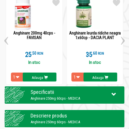
Anghinare 200mg 40cps -
Anghinare leurda ridiche neagra
FAVISAN
1x60cp - DACIA PLANT
25
.
5
35
.
6
RON
RON
In stoc
In stoc
Adauga
Adauga
Specificatii
Anghinare 250mg 60cps - MEDICA
Descriere produs
Anghinare 250mg 60cps - MEDICA