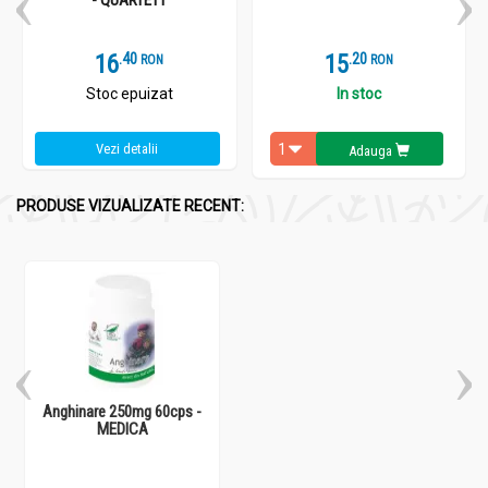
16
.
4
15
.
2
RON
RON
Stoc epuizat
In stoc
Vezi detalii
Adauga
PRODUSE VIZUALIZATE RECENT:
Anghinare 250mg 60cps -
MEDICA