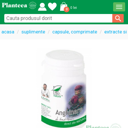
Togg
0 lei
0
navi
acasa
suplimente
capsule, comprimate
extracte si