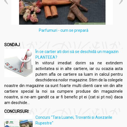
Parfumuri - cum se prepară
SONDAJ
În ce cartier ati dori să se deschidă un magazin
PLANTEEA?
In viitorul imediat dorim sa ne extindem
activitatea si in alte cartiere, iar cu ocazia asta
putem afla ce cartiere sa luam in calcul pentru
deschiderea noilor magazine. Stim de la colegele
noastre din magazine ca sunt foarte multi clienti care vin din alte
cartiere special la noi sa cumpere produse din magazinele
noastre, si ne-am gandit ca ar fi benefic pt ei (cat si pt noi) daca
am deschide...
CONCURSURI:
Concurs "Tara Luanei, Trovantii si Asezarile
Rupestre"