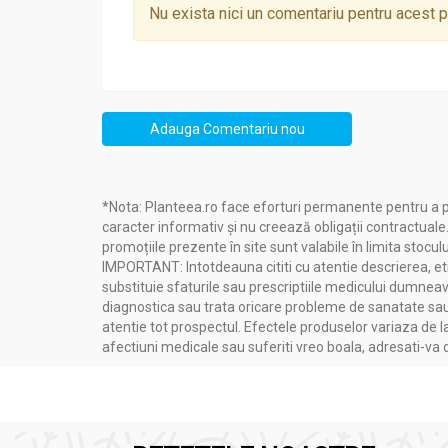
Nu exista nici un comentariu pentru acest 
Mod utilizare si preparare:
Amidon porumb 250g - DRIED FRUITS
Adauga Comentariu nou
Este folosit ca agent de ingrosare pentru dive
Mod de preparare
: se incorporeaza in putina a
*Nota: Planteea.ro face eforturi permanente pentru a p
caracter informativ și nu creează obligații contractuale
promoțiile prezente în site sunt valabile în limita stoculu
IMPORTANT: Intotdeauna cititi cu atentie descrierea, etic
substituie sfaturile sau prescriptiile medicului dumneavo
diagnostica sau trata oricare probleme de sanatate sau 
atentie tot prospectul. Efectele produselor variaza de l
afectiuni medicale sau suferiti vreo boala, adresati-v