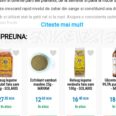
im in diferite parti ale plantelor, de la seminte si pana la fructe s
a crescand rapid nivelul de zahar din sange si constituind una din
si utilizat atat la gatit cat si la copt. Asigura o consistenta opti
sau fructe.
Citeste mai mult
PREUNA:
lsug legume
Exfoliant samburi
Belsug legume
Gliceri
ulat fara sare
masline 25g -
verdeata fara sare
99,5% pu
g - SOLARIS
MAYAM
100g - SOLARIS
- 
27
.
3
12
.
6
16
.
4
18
RON
RON
RON
In stoc
In stoc
In stoc
In