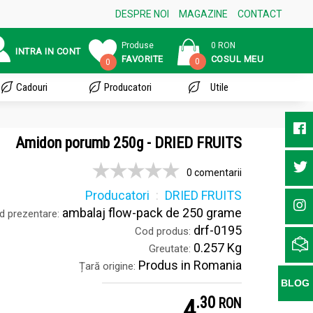
DESPRE NOI
MAGAZINE
CONTACT
Produse
0 RON
INTRA IN CONT
FAVORITE
COSUL MEU
0
0
Cadouri
Producatori
Utile
Amidon porumb 250g - DRIED FRUITS
0 comentarii
Producatori
DRIED FRUITS
ambalaj flow-pack de 250 grame
 prezentare:
drf-0195
Cod produs:
0.257 Kg
Greutate:
Produs in Romania
Țară origine:
BLOG
.
3
4
RON