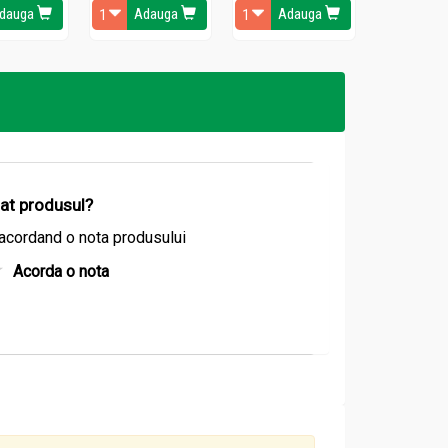
dauga
Adauga
Adauga
Ada
izat produsul?
acordand o nota produsului
Acorda o nota