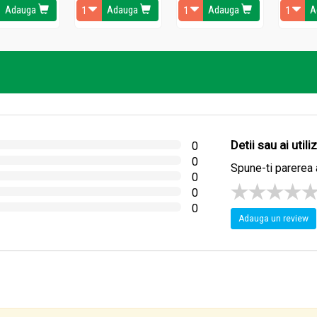
Adauga
Adauga
Adauga
A
smului uman:
umat si de catre persoanele care au intoleranta la acest compus.
in colon, ajutand la o maibuna digestie
din complexul B.
da indelungata.
Detii sau ai util
0
0
Spune-ti parerea 
0
0
0
Adauga un review
ază soia, cereale, țelină, muștar, susan, arahide, fructe cu coaja.