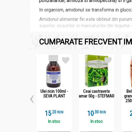
polizaharide, amiloza si amilopectina) si il gas
In organism, amidonul se transforma in glucoz
Amidonul alimentar fin este obtinut din porumb 
supelor, sosurilor si mancarurilor din legume 
CUMPARATE FRECVENT IM
Compozitie
Amidon porumb 250g - DRIED FRUITS
amidon extras din porumb
Ulei ricin 100ml -
Ceai castravete
Be
Tara de origine:
Bulgaria
SEVA PLANT
amar 50g - STEFMAR
gran
250
15
.
2
10
.
3
RON
RON
In stoc
In stoc
Beneficii: