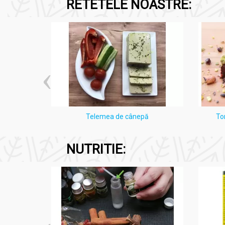
RETETELE NOASTRE:
i Lămâie
Telemea de cânepă
To
NUTRITIE: