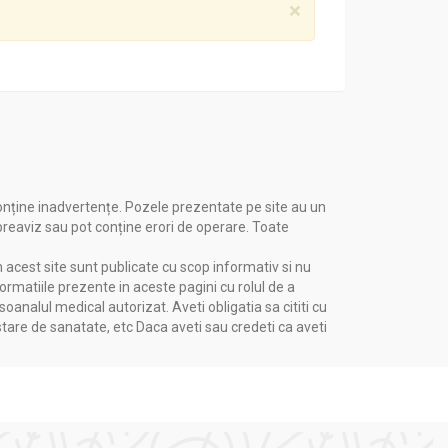
×
.
onține inadvertențe. Pozele prezentate pe site au un
 preaviz sau pot conține erori de operare. Toate
n acest site sunt publicate cu scop informativ si nu
formatiile prezente in aceste pagini cu rolul de a
nalul medical autorizat. Aveti obligatia sa cititi cu
stare de sanatate, etc Daca aveti sau credeti ca aveti