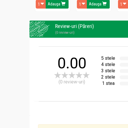
Amidon porumb 250g - DRIED FRUITS
Adauga
Adauga
Beneficiile pe care le aduce amidonul organi
Review-uri (Păreri)
Creste nivelul de energie
(0 review-uri)
Nu contine gluten, asadar poate fi cons
Creste cantitatea de bacterii benefice d
Ofera un aport de calciu, fier, vitamine 
Mentine starea de satietate pe o perioa
0.00
5 stele
4 stele
3 stele
2 stele
(0 review-uri)
1 stea
Precauții, atenționări și sfaturi:
Amidon porumb 250g - DRIED FRUITS
Alergeni:
Produs ambalat intr-o fabrica ce procese