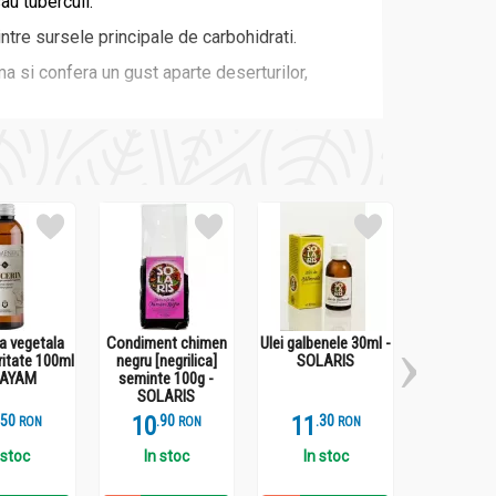
au tuberculi.
tre sursele principale de carbohidrati.
ma si confera un gust aparte deserturilor,
na vegetala
Condiment chimen
Ulei galbenele 30ml -
Ulei catin
ritate 100ml
negru [negrilica]
SOLARIS
SOLA
MAYAM
seminte 100g -
SOLARIS
.
5
10
.
9
11
.
3
14
.
2
RON
RON
RON
 stoc
In stoc
In stoc
In st