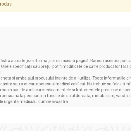
produs.
rse produse alimentare, cum ar fi: supe, sosuri, soteuri, creme.
pa rece, se adauga apoi in lichid fierbinte si se lasa putin la fiert
ăstra acuratețea informațiilor din acestă pagină. Rareori acestea pot c
. Unele specificații sau prețul pot fi modificate de către producător fără
i.
heta si ambalajul produsului inainte de a-l utiliza! Toate informatiile di
astra sau a oricarui personal medical calificat. Nu trebuie sa folositi in
boala sau de a inlocui medicamentele si tratamentele prescrise de persoa
a persoana la persoana in functie de stilul de viata, metabolism, varsta, 
a de urgenta medicului dumneavoastra.