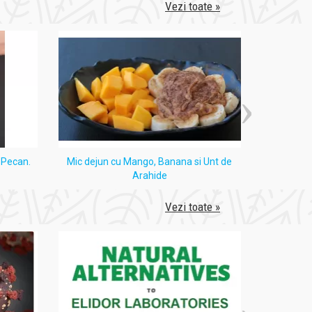
Vezi toate »
i Pecan.
Mic dejun cu Mango, Banana si Unt de
Tort
Arahide
Vezi toate »