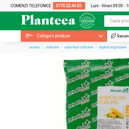
COMENZI TELEFONICE:
0770.22.44.55
Luni - Vineri 09:00 - 
Categorii produse
Raioan
acasa
culinare
adaosuri culinare
agenți îngroșare