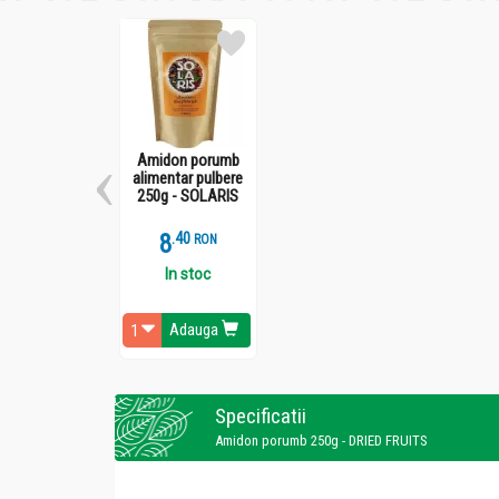
Amidon porumb
alimentar pulbere
250g - SOLARIS
8
.
4
RON
In stoc
Adauga
Specificatii
Amidon porumb 250g - DRIED FRUITS