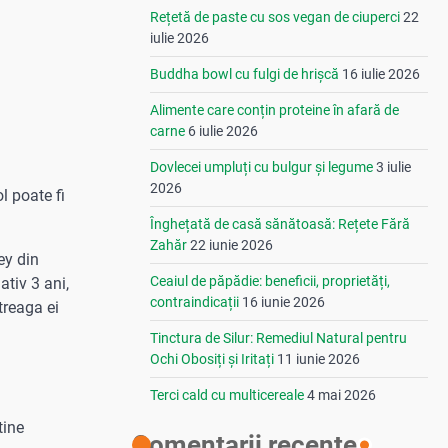
Rețetă de paste cu sos vegan de ciuperci
22
iulie 2026
Buddha bowl cu fulgi de hrișcă
16 iulie 2026
Alimente care conțin proteine în afară de
carne
6 iulie 2026
Dovlecei umpluți cu bulgur și legume
3 iulie
2026
 poate fi
Înghețată de casă sănătoasă: Rețete Fără
Zahăr
22 iunie 2026
ey din
Ceaiul de păpădie: beneficii, proprietăți,
tiv 3 ani,
contraindicații
16 iunie 2026
treaga ei
Tinctura de Silur: Remediul Natural pentru
Ochi Obosiți și Iritați
11 iunie 2026
Terci cald cu multicereale
4 mai 2026
tine
Comentarii recente