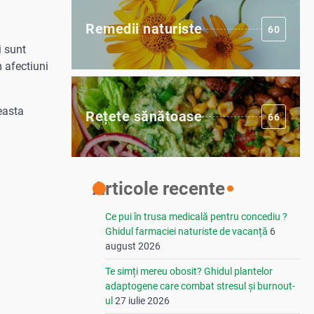
Remedii naturiste
60
i sunt
m afectiuni
easta
Rețete sănătoase
66
Articole recente
Ce pui în trusa medicală pentru concediu ?
Ghidul farmaciei naturiste de vacanță
6
august 2026
Te simți mereu obosit? Ghidul plantelor
adaptogene care combat stresul și burnout-
ul
27 iulie 2026