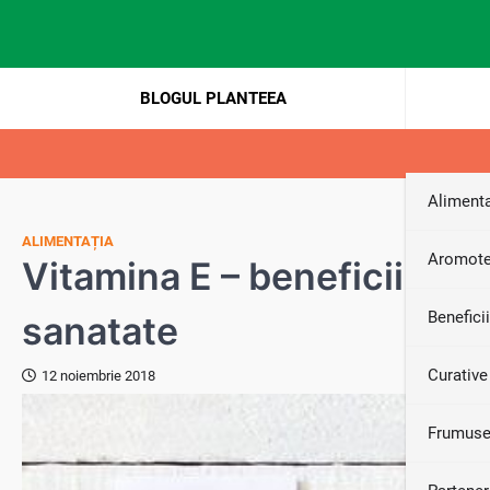
Skip
to
content
BLOGUL PLANTEEA
Alimenta
ALIMENTAȚIA
Aromote
Vitamina E – beneficii, ro
Benefici
sanatate
Curative
12 noiembrie 2018
Frumuse