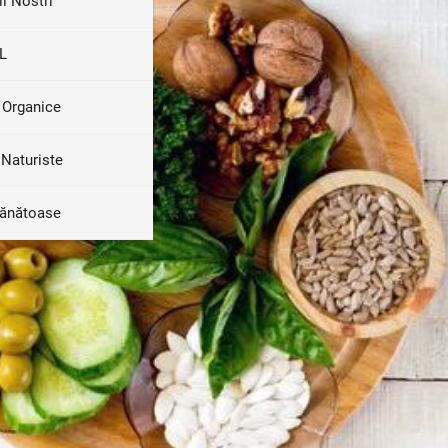
ii Nostri
L
 Organice
Naturiste
Sănătoase