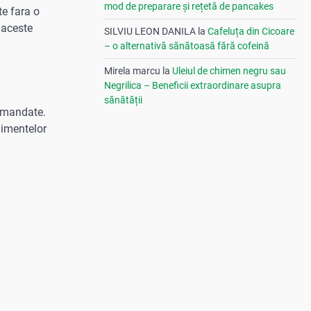
mod de preparare și rețetă de pancakes
te fara o
 aceste
SILVIU LEON DANILA
la
Cafeluța din Cicoare
– o alternativă sănătoasă fără cofeină
Mirela marcu
la
Uleiul de chimen negru sau
Negrilica – Beneficii extraordinare asupra
sănătății
omandate.
limentelor