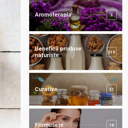
Aromoterapia
3
Beneficii produse
318
naturiste
Curative
31
Frumusețe
18