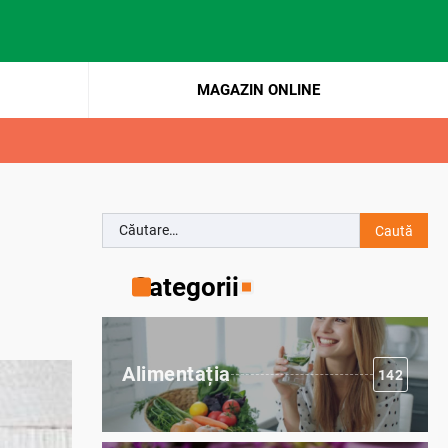
MAGAZIN ONLINE
Caută
după:
Categorii
Alimentația
142