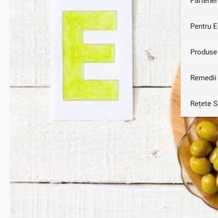
Partener
Pentru E
Produse
Remedii 
Rețete 