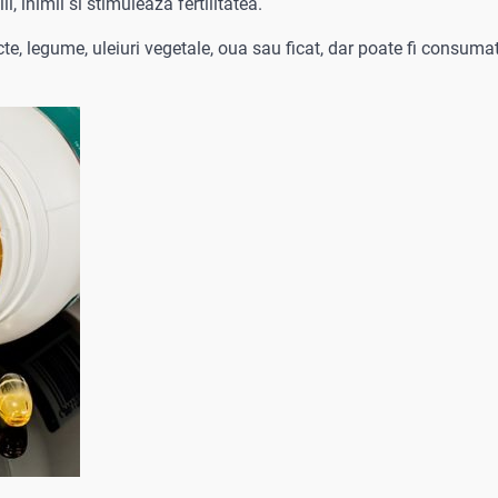
i, inimii si stimuleaza fertilitatea.
te, legume, uleiuri vegetale, oua sau ficat, dar poate fi consuma