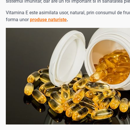
sistemul imunitar, dar are un rol important si in sanatatea pieli
Vitamina E
este asimilata usor, natural, prin consumul de fruc
forma unor
produse naturiste
.