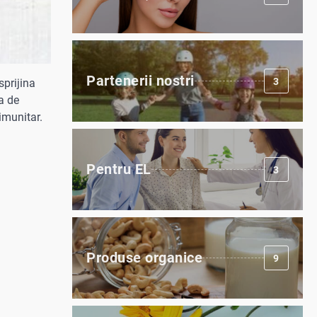
Partenerii nostri
3
sprijina
a de
imunitar.
Pentru EL
3
Produse organice
9