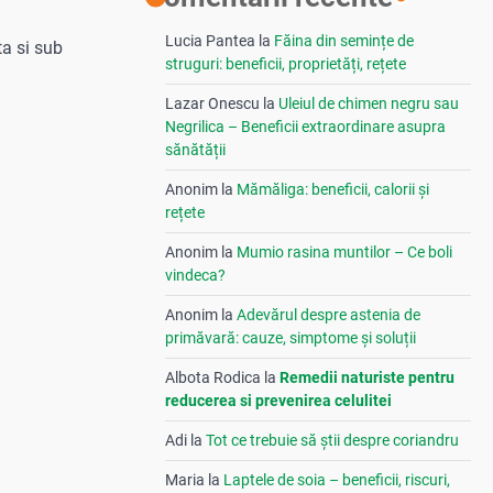
Lucia Pantea
la
Făina din semințe de
ta si sub
struguri: beneficii, proprietăți, rețete
Lazar Onescu
la
Uleiul de chimen negru sau
Negrilica – Beneficii extraordinare asupra
sănătății
Anonim
la
Mămăliga: beneficii, calorii și
rețete
Anonim
la
Mumio rasina muntilor – Ce boli
vindeca?
Anonim
la
Adevărul despre astenia de
primăvară: cauze, simptome și soluții
Albota Rodica
la
Remedii naturiste pentru
reducerea si prevenirea celulitei
Adi
la
Tot ce trebuie să știi despre coriandru
Maria
la
Laptele de soia – beneficii, riscuri,