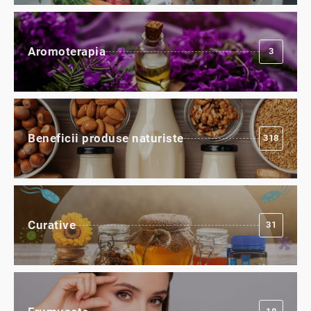
Aromoterapia
3
Beneficii produse naturiste
318
Curative
31