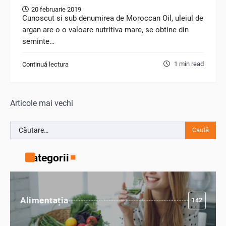
20 februarie 2019
Cunoscut si sub denumirea de Moroccan Oil, uleiul de
argan are o o valoare nutritiva mare, se obtine din
seminte…
1 min read
Continuă lectura
Navigare
Articole mai vechi
în
Caută
articole
după:
Categorii
Alimentația
142