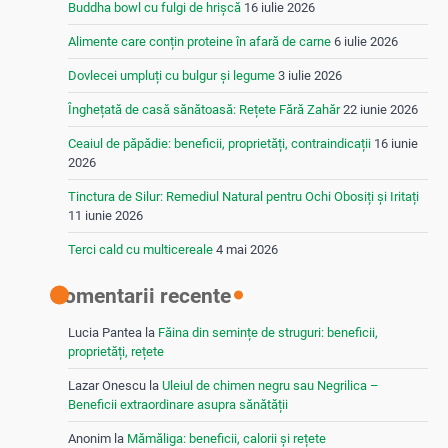
Buddha bowl cu fulgi de hrișcă
16 iulie 2026
Alimente care conțin proteine în afară de carne
6 iulie 2026
Dovlecei umpluți cu bulgur și legume
3 iulie 2026
Înghețată de casă sănătoasă: Rețete Fără Zahăr
22 iunie 2026
Ceaiul de păpădie: beneficii, proprietăți, contraindicații
16 iunie
2026
Tinctura de Silur: Remediul Natural pentru Ochi Obosiți și Iritați
11 iunie 2026
Terci cald cu multicereale
4 mai 2026
Comentarii recente
Lucia Pantea
la
Făina din semințe de struguri: beneficii,
proprietăți, rețete
Lazar Onescu
la
Uleiul de chimen negru sau Negrilica –
Beneficii extraordinare asupra sănătății
Anonim
la
Mămăliga: beneficii, calorii și rețete