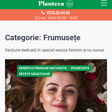
Skip
to
0770.22.44.55
content
Luni - Vineri 09:00 - 18:00
Categorie:
Frumusețe
Secțiune dedicată în special sexului feminin și nu numai.
BENEFICII PRODUSE NATURISTE
FRUMUSEȚE
REȚETE SĂNĂTOASE