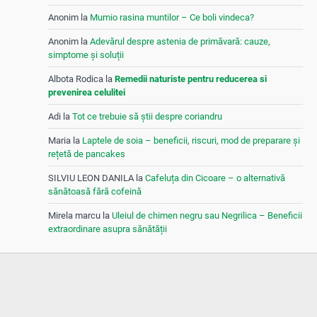
Anonim
la
Mumio rasina muntilor – Ce boli vindeca?
Anonim
la
Adevărul despre astenia de primăvară: cauze,
simptome și soluții
Albota Rodica
la
Remedii naturiste pentru reducerea si
prevenirea celulitei
Adi
la
Tot ce trebuie să știi despre coriandru
Maria
la
Laptele de soia – beneficii, riscuri, mod de preparare și
rețetă de pancakes
SILVIU LEON DANILA
la
Cafeluța din Cicoare – o alternativă
sănătoasă fără cofeină
Mirela marcu
la
Uleiul de chimen negru sau Negrilica – Beneficii
extraordinare asupra sănătății