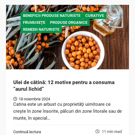
BENEFICII PRODUSE NATURISTE
CURATIVE
FRUMUSEȚE
PRODUSE ORGANICE
REMEDII NATURISTE
Ulei de cătină: 12 motive pentru a consuma
“aurul lichid”
18 noiembrie 2024
Catina este un arbust cu proprietăţi uimitoare ce
creşte în zone însorite, pâlcuri din zone litorale sau de
munte, în special…
11 min read
Continuă lectura