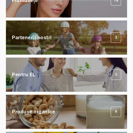
Frumusețe
18
Partenerii nostri
3
Pentru EL
3
Produse organice
9