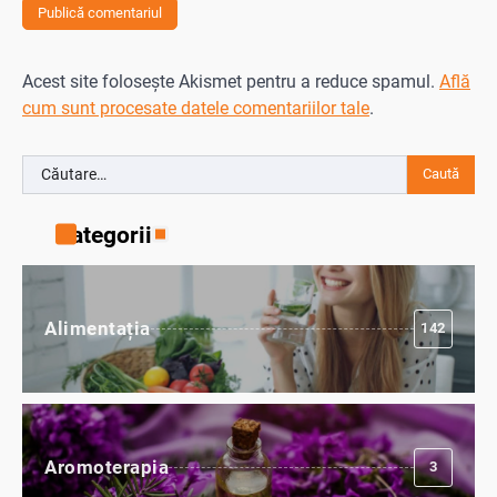
Acest site folosește Akismet pentru a reduce spamul.
Află
cum sunt procesate datele comentariilor tale
.
Caută
după:
Categorii
Alimentația
142
Aromoterapia
3