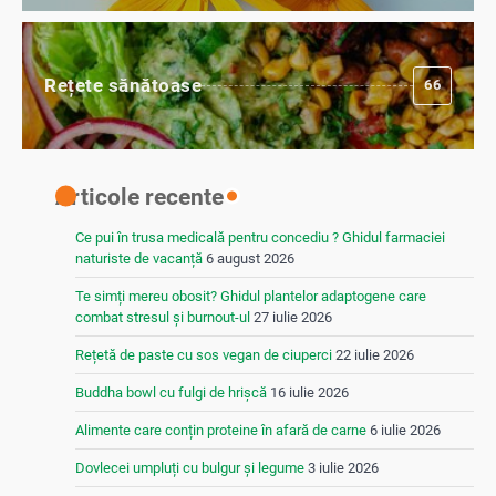
Rețete sănătoase
66
Articole recente
Ce pui în trusa medicală pentru concediu ? Ghidul farmaciei
naturiste de vacanță
6 august 2026
Te simți mereu obosit? Ghidul plantelor adaptogene care
combat stresul și burnout-ul
27 iulie 2026
Rețetă de paste cu sos vegan de ciuperci
22 iulie 2026
Buddha bowl cu fulgi de hrișcă
16 iulie 2026
Alimente care conțin proteine în afară de carne
6 iulie 2026
Dovlecei umpluți cu bulgur și legume
3 iulie 2026