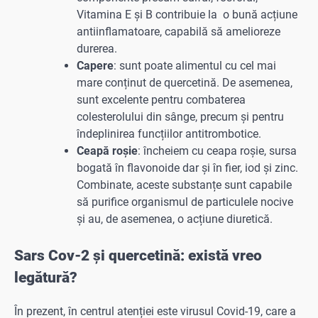
Vitamina E și B contribuie la o bună acțiune
antiinflamatoare, capabilă să amelioreze
durerea.
Capere
: sunt poate alimentul cu cel mai
mare conținut de quercetină. De asemenea,
sunt excelente pentru combaterea
colesterolului din sânge, precum și pentru
îndeplinirea funcțiilor antitrombotice.
Ceapă roșie
: încheiem cu ceapa roșie, sursa
bogată în flavonoide dar și în fier, iod și zinc.
Combinate, aceste substanțe sunt capabile
să purifice organismul de particulele nocive
și au, de asemenea, o acțiune diuretică.
Sars Cov-2 și quercetină: există vreo
legătură?
În prezent, în centrul atenției este virusul Covid-19, care a