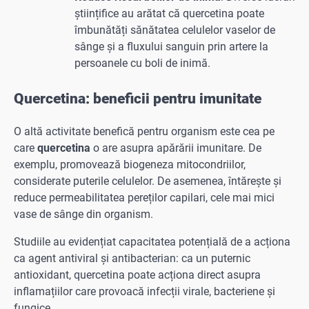
științifice au arătat că quercetina poate
îmbunătăți sănătatea celulelor vaselor de
sânge și a fluxului sanguin prin artere la
persoanele cu boli de inimă.
Quercetina: beneficii pentru imunitate
O altă activitate benefică pentru organism este cea pe
care
quercetina
o are asupra apărării imunitare. De
exemplu, promovează biogeneza mitocondriilor,
considerate puterile celulelor. De asemenea, întărește și
reduce permeabilitatea pereților capilari, cele mai mici
vase de sânge din organism.
Studiile au evidențiat capacitatea potențială de a acționa
ca agent antiviral și antibacterian: ca un puternic
antioxidant, quercetina poate acționa direct asupra
inflamațiilor care provoacă infecții virale, bacteriene și
fungice.