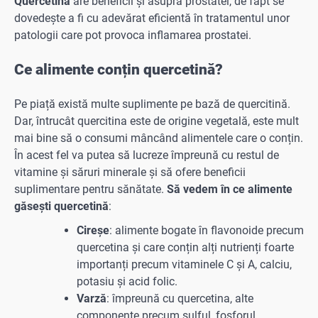
Quercetina
are beneficii și asupra prostatei, de fapt se
dovedește a fi cu adevărat eficientă în tratamentul unor
patologii care pot provoca inflamarea prostatei.
Ce alimente conțin quercetină?
Pe piață există multe suplimente pe bază de quercitină.
Dar, întrucât quercitina este de origine vegetală, este mult
mai bine să o consumi mâncând alimentele care o conțin.
În acest fel va putea să lucreze împreună cu restul de
vitamine și săruri minerale și să ofere beneficii
suplimentare pentru sănătate.
Să vedem în ce alimente
găsești quercetină
:
Cireșe
: alimente bogate în flavonoide precum
quercetina și care conțin alți nutrienți foarte
importanți precum vitaminele C și A, calciu,
potasiu și acid folic.
Varză
: împreună cu quercetina, alte
componente precum sulful, fosforul,