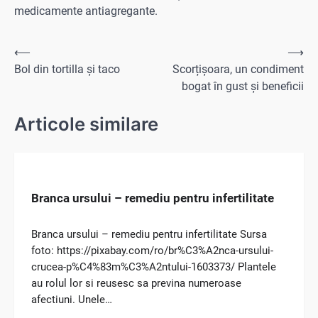
medicamente antiagregante.
Navigare
⟵
⟶
Bol din tortilla și taco
Scorțișoara, un condiment
în
bogat în gust și beneficii
articole
Articole similare
Branca ursului – remediu pentru infertilitate
Branca ursului – remediu pentru infertilitate Sursa
foto: https://pixabay.com/ro/br%C3%A2nca-ursului-
crucea-p%C4%83m%C3%A2ntului-1603373/ Plantele
au rolul lor si reusesc sa previna numeroase
afectiuni. Unele…