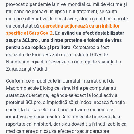
provocat o pandemie la nivel mondial cu mii de victime și
milioane de bolnavi. În lipsa unui tratament, se caută
mijloace alternative. În acest sens, studii științifice recente
au constatat că
quercetina acționează ca un inhibitor
specific al Sars Cov-2
. Ea
având un efect destabilizator
asupra 3CLpro , una dintre proteinele folosite de virus
pentru a se replica și prolifera
. Cercetarea a fost
realizată de Bruno Rizzuti de la Institutul CNR de
Nanotehnologie din Cosenza cu un grup de savanți din
Zaragoza și Madrid.
Conform celor publicate în Jurnalul Internațional de
Macromolecule Biologice, simulările pe computer au
arătat că quercetina, legându-se exact la locul activ al
proteinei 3CLpro, o împiedică să-și îndeplinească funcția
corect, la fel ca cele mai bune antivirale disponibile
împotriva coronavirusului. Alte molecule fuseseră deja
raportate ca inhibitori, dar s-au dovedit a fi inutilizabile ca
medicamente din cauza efectelor secundare,spre