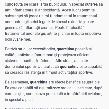
cunoscută pe scară largă publicului, în special puterea sa
antiinflamatoare și antioxidantă. Acest lucru permite
substanței să joace un rol fundamental în tratamentul
unor patologii strict legate de stresul oxidativ și care
generează inflamații cronice. Poate fi folosită în
tratamentul unor alergii, artrite și chiar în lupta împotriva
bolii Alzheimer.
Potrivit studiilor cercetătorilor,
quercitina
posedă și
calități antivirale foarte mari și protejeaza eficient
sistemul imunitar, întărindu-l. Alte studii, aplicate
domeniului sportiv, au aratat că
quercetina
este capabilă
să crească rezistența în timpul activităților sportive.
De asemenea,
quercitina
are efecte benefice asupra pielii.
Ea este capabilă să neutralizeze radicalii liberi care, după
cum se știe, sunt cauza principală a îmbătrânirii celulare,
în special a pielii.