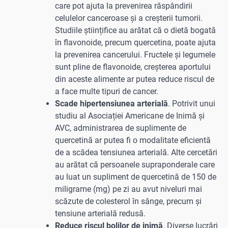
care pot ajuta la prevenirea răspândirii
celulelor canceroase și a creșterii tumorii.
Studiile științifice au arătat că o dietă bogată
în flavonoide, precum quercetina, poate ajuta
la prevenirea cancerului. Fructele și legumele
sunt pline de flavonoide, creșterea aportului
din aceste alimente ar putea reduce riscul de
a face multe tipuri de cancer.
Scade hipertensiunea arterială
. Potrivit unui
studiu al Asociației Americane de Inimă și
AVC, administrarea de suplimente de
quercetină ar putea fi o modalitate eficientă
de a scădea tensiunea arterială. Alte cercetări
au arătat că persoanele supraponderale care
au luat un supliment de quercetină de 150 de
miligrame (mg) pe zi au avut niveluri mai
scăzute de colesterol în sânge, precum și
tensiune arterială redusă.
Reduce riscul bolilor de inimă
. Diverse lucrări