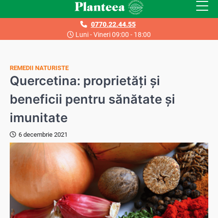
Skip
to
0770.22.44.55
content
Luni - Vineri 09:00 - 18:00
REMEDII NATURISTE
Quercetina: proprietăți și
beneficii pentru sănătate și
imunitate
6 decembrie 2021