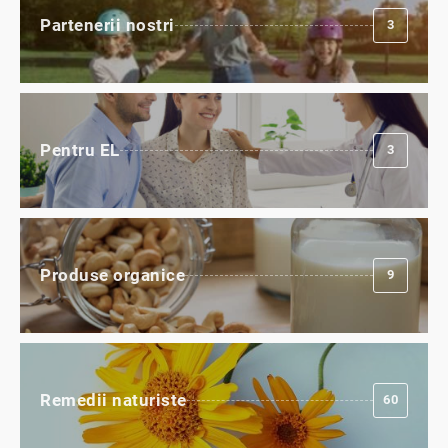
Partenerii nostri
3
Pentru EL
3
Produse organice
9
Remedii naturiste
60