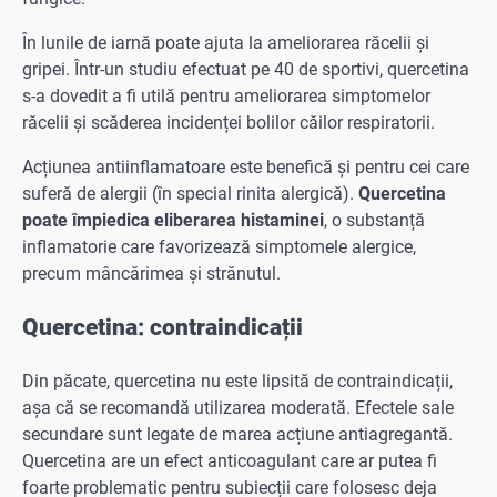
În lunile de iarnă poate ajuta la ameliorarea răcelii și
gripei. Într-un studiu efectuat pe 40 de sportivi, quercetina
s-a dovedit a fi utilă pentru ameliorarea simptomelor
răcelii și scăderea incidenței bolilor căilor respiratorii.
Acțiunea antiinflamatoare este benefică și pentru cei care
suferă de alergii (în special rinita alergică).
Quercetina
poate împiedica eliberarea histaminei
, o substanță
inflamatorie care favorizează simptomele alergice,
precum mâncărimea și strănutul.
Quercetina: contraindicații
Din păcate, quercetina nu este lipsită de contraindicații,
așa că se recomandă utilizarea moderată. Efectele sale
secundare sunt legate de marea acțiune antiagregantă.
Quercetina are un efect anticoagulant care ar putea fi
foarte problematic pentru subiecții care folosesc deja