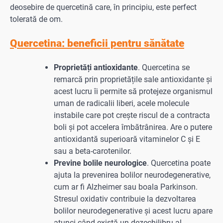
deosebire de quercetină care, în principiu, este perfect
tolerată de om.
Quercetina: beneficii pentru sănătate
Proprietăți antioxidante
. Quercetina se
remarcă prin proprietățile sale antioxidante și
acest lucru îi permite să protejeze organismul
uman de radicalii liberi, acele molecule
instabile care pot crește riscul de a contracta
boli și pot accelera îmbătrânirea. Are o putere
antioxidantă superioară vitaminelor C și E
sau a beta-carotenilor.
Previne bolile neurologice
. Quercetina poate
ajuta la prevenirea bolilor neurodegenerative,
cum ar fi Alzheimer sau boala Parkinson.
Stresul oxidativ contribuie la dezvoltarea
bolilor neurodegenerative și acest lucru apare
atunci când există un dezechilibru al