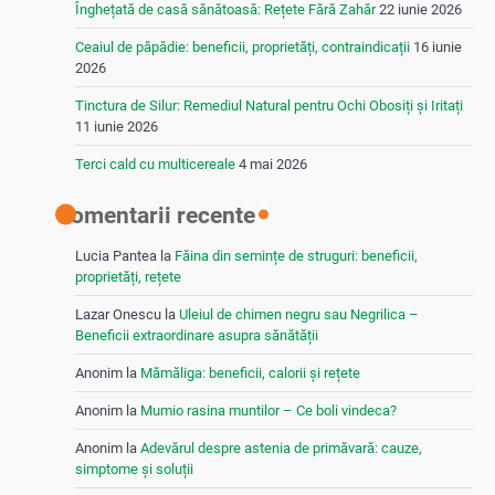
Înghețată de casă sănătoasă: Rețete Fără Zahăr
22 iunie 2026
Ceaiul de păpădie: beneficii, proprietăți, contraindicații
16 iunie
2026
Tinctura de Silur: Remediul Natural pentru Ochi Obosiți și Iritați
11 iunie 2026
Terci cald cu multicereale
4 mai 2026
Comentarii recente
Lucia Pantea
la
Făina din semințe de struguri: beneficii,
proprietăți, rețete
Lazar Onescu
la
Uleiul de chimen negru sau Negrilica –
Beneficii extraordinare asupra sănătății
Anonim
la
Mămăliga: beneficii, calorii și rețete
Anonim
la
Mumio rasina muntilor – Ce boli vindeca?
Anonim
la
Adevărul despre astenia de primăvară: cauze,
simptome și soluții