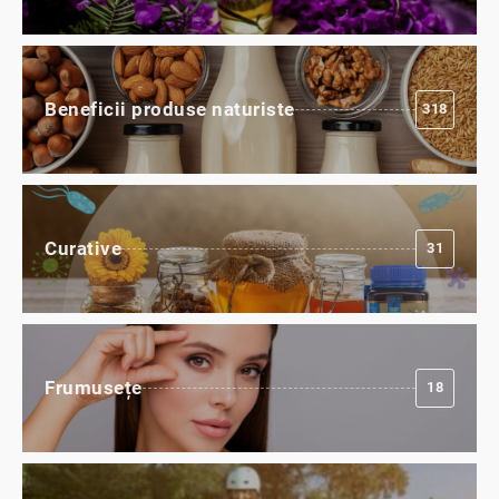
Beneficii produse naturiste
318
Curative
31
Frumusețe
18