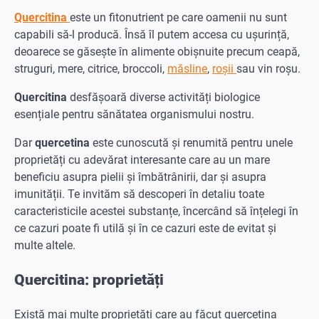
Quercitina
este un fitonutrient pe care oamenii nu sunt
capabili să-l producă. Însă îl putem accesa cu ușurință,
deoarece se găsește în alimente obișnuite precum ceapă,
struguri, mere, citrice, broccoli,
măsline
,
roșii
sau vin roșu.
Quercitina
desfășoară diverse activități biologice
esențiale pentru sănătatea organismului nostru.
Dar
quercetina
este cunoscută și renumită pentru unele
proprietăți cu adevărat interesante care au un mare
beneficiu asupra pielii și îmbătrânirii, dar și asupra
imunității. Te invităm să descoperi în detaliu toate
caracteristicile acestei substanțe, încercând să înțelegi în
ce cazuri poate fi utilă și în ce cazuri este de evitat și
multe altele.
Quercitina: proprietăți
Există mai multe proprietăți care au făcut quercetina