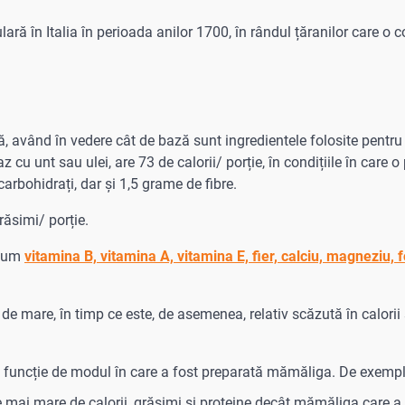
ară în Italia în perioada anilor 1700, în rândul țăranilor care 
ă, având în vedere cât de bază sunt ingredientele folosite pentru
u unt sau ulei, are 73 de calorii/ porție, în condițiile în care o 
rbohidrați, dar și 1,5 grame de fibre.
ăsimi/ porție.
ecum
vitamina B, vitamina A, vitamina E, fier, calciu, magneziu, f
 mare, în timp ce este, de asemenea, relativ scăzută în calorii 
 în funcție de modul în care a fost preparată mămăliga. De exemp
 mai mare de calorii, grăsimi și proteine decât mămăliga care a 