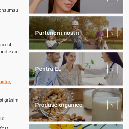
o consumau
Partenerii nostri
3
 acest
porție are
Pentru EL
3
osfor,
și grăsimi,
Produse organice
9
lu:
fost