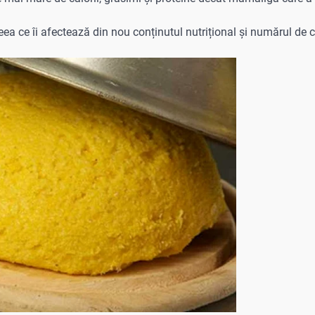
a ce îi afectează din nou conținutul nutrițional și numărul de ca