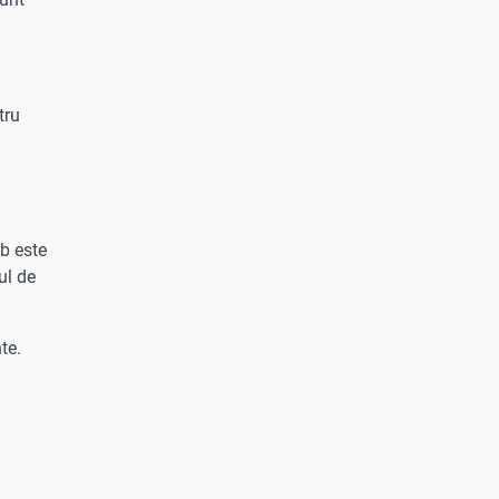
tru
b este
ul de
nte.