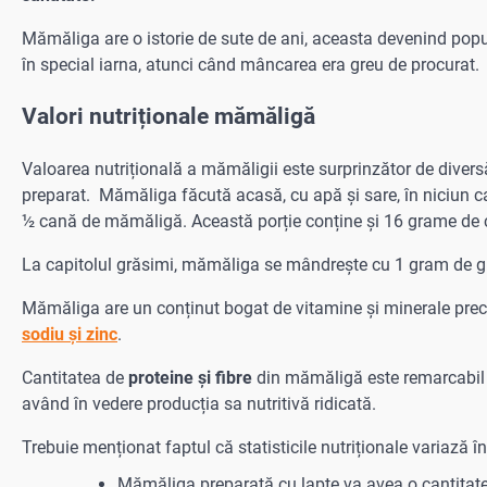
Mămăliga are o istorie de sute de ani, aceasta devenind popul
în special iarna, atunci când mâncarea era greu de procurat.
Valori nutriționale mămăligă
Valoarea nutrițională a mămăligii este surprinzător de divers
preparat. Mămăliga făcută acasă, cu apă și sare, în niciun caz c
½ cană de mămăligă. Această porție conține și 16 grame de ca
La capitolul grăsimi, mămăliga se mândrește cu 1 gram de gr
Mămăliga are un conținut bogat de vitamine și minerale pr
sodiu și zinc
.
Cantitatea de
proteine și fibre
din mămăligă este remarcabil de
având în vedere producția sa nutritivă ridicată.
Trebuie menționat faptul că statisticile nutriționale variază
Mămăliga preparată cu lapte va avea o cantitate