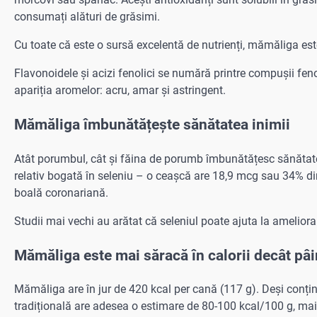
consumați alături de grăsimi.
Cu toate că este o sursă excelentă de nutrienți, mămăliga est
Flavonoidele și acizi fenolici se numără printre compușii fen
apariția aromelor: acru, amar și astringent.
Mămăliga îmbunătățește sănătatea inimii
Atât porumbul, cât și făina de porumb îmbunătățesc sănătate
relativ bogată în seleniu – o ceașcă are 18,9 mcg sau 34% di
boală coronariană.
Studii mai vechi au arătat că seleniul poate ajuta la ameliora
Mămăliga este mai săracă în calorii decât pâ
Mămăliga are în jur de 420 kcal per cană (117 g). Deși conțin
tradițională are adesea o estimare de 80-100 kcal/100 g, mai