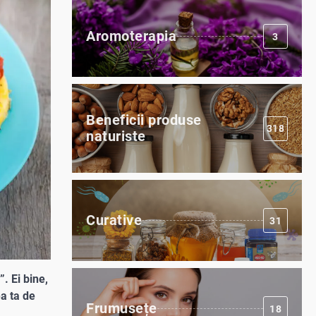
Aromoterapia
3
Beneficii produse
318
naturiste
Curative
31
. Ei bine,
ea ta de
Frumusețe
18