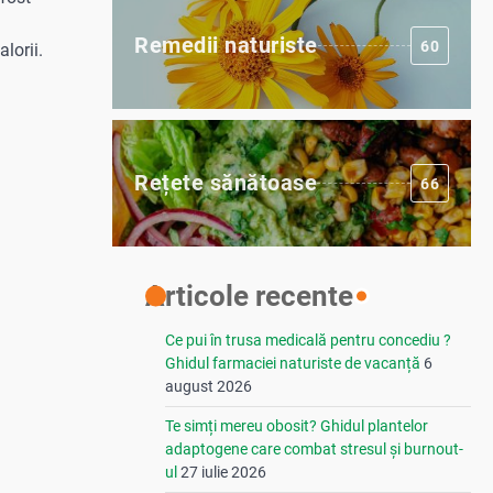
Remedii naturiste
60
lorii.
Rețete sănătoase
66
Articole recente
Ce pui în trusa medicală pentru concediu ?
Ghidul farmaciei naturiste de vacanță
6
august 2026
Te simți mereu obosit? Ghidul plantelor
adaptogene care combat stresul și burnout-
ul
27 iulie 2026