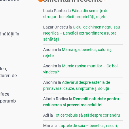
Lucia Pantea
la
Făina din semințe de
struguri: beneficii, proprietăți, rețete
Lazar Onescu
la
Uleiul de chimen negru sau
Negrilica – Beneficii extraordinare asupra
nătății în
sănătății
Anonim
la
Mămăliga: beneficii, calorii și
rețete
Anonim
la
Mumio rasina muntilor – Ce boli
ten,
vindeca?
dureri de
Anonim
la
Adevărul despre astenia de
primăvară: cauze, simptome și soluții
 face
Albota Rodica
la
Remedii naturiste pentru
e porumb
reducerea si prevenirea celulitei
Adi
la
Tot ce trebuie să știi despre coriandru
Maria
la
Laptele de soia – beneficii, riscuri,