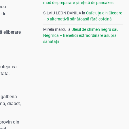
mod de preparare și rețetă de pancakes
rea
SILVIU LEON DANILA
la
Cafeluța din Cicoare
e de
– o alternativă sănătoasă fără cofeină
Mirela marcu
la
Uleiul de chimen negru sau
 eliberare
Negrilica – Beneficii extraordinare asupra
sănătății
rotejarea
ntată.
a galbenă
mă, diabet,
provin din
sunt