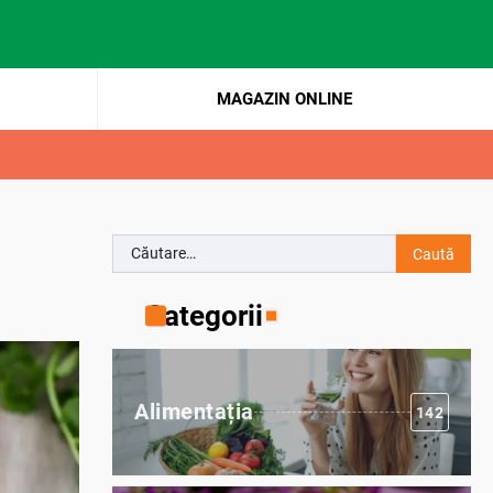
MAGAZIN ONLINE
Caută
după:
Categorii
Alimentația
142