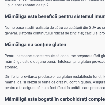
1 și diabet zaharat de tip 2.
Mămăliga este benefică pentru sistemul imun
Numeroase studii realizate de către cercetătorii din SUA au s
general. Datorită conținutului ridicat de zinc, fier, calciu și p
Mămăliga nu conține gluten
Pentru persoanele care trebuie să consume preparate fără glu
mămăliga este o opțiune bună. Intoleranța la gluten provoac
stomac.
Din fericire, evitarea produselor cu gluten restabilește funcț
mămăligă, și orezul și făina de orez nu conțin gluten. Asigură
pentru a te asigura că nu a fost făcut în unități care procese
Mămăligă este bogată în carbohidrați comple