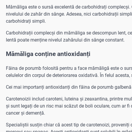
Mămăliga este o sursă excelentă de carbohidrați complecși. 
nivelului de zahăr din sânge. Adesea, nici carbohidrații simpli
carbohidrați simpli.
Carbohidrații complecși din mămăliga se descompun lent, ce
lentă poate menține nivelul zahărului din sânge constant.
Mămăliga conține antioxidanți
Făina de porumb folosită pentru a face mămăligă este o sursă
celulelor din corpul de deteriorarea oxidativă. În felul acesta,
Cei mai importanți antioxidanți din făina de porumb galbenă 
Carotenoizii includ caroteni, luteina și zeaxantina, printre m
și sunt legați de un risc mai scăzut de boli oculare, cum ar f
cancer și demență.
Specialiștii susțin chiar că acest tip de carotenoizi, proveniț
morcovi sau spanac. Acești antioxidanți sunt solubili în gră