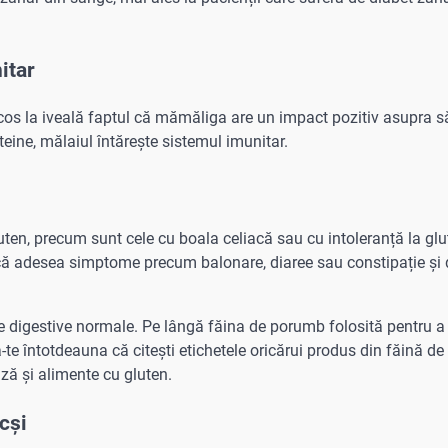
itar
cos la iveală faptul că mămăliga are un impact pozitiv asupra să
roteine, mălaiul întărește sistemul imunitar.
ten, precum sunt cele cu boala celiacă sau cu intoleranță la glu
ă adesea simptome precum balonare, diaree sau constipație și 
iile digestive normale. Pe lângă făina de porumb folosită pentru a
-te întotdeauna că citești etichetele oricărui produs din făină d
ază și alimente cu gluten.
cși