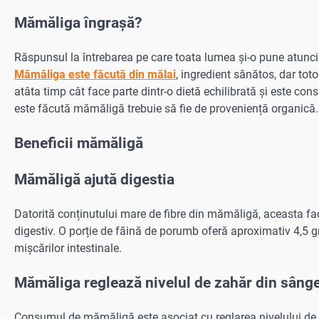
Mămăliga îngrașă?
Răspunsul la întrebarea pe care toata lumea și-o pune atunc
Mămăliga este făcută din mălai
, ingredient sănătos, dar to
atâta timp cât face parte dintr-o dietă echilibrată și este c
este făcută mămăligă trebuie să fie de proveniență organică.
Beneficii mămăligă
Mămăligă ajută digestia
Datorită conținutului mare de fibre din mămăligă, aceasta faci
digestiv. O porție de făină de porumb oferă aproximativ 4,5 gr
mișcărilor intestinale.
Mămăliga reglează nivelul de zahăr din sâng
Consumul de mămăligă este asociat cu reglarea nivelului de z