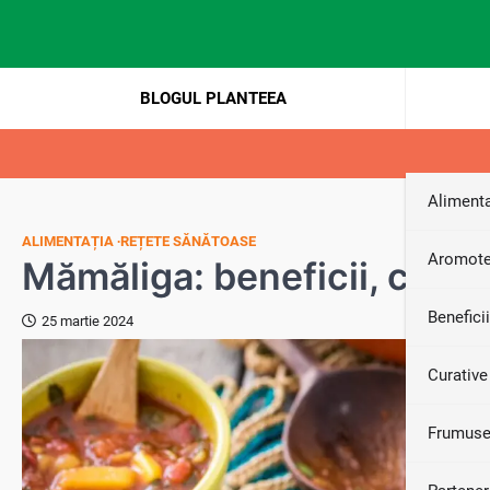
Skip
to
content
BLOGUL PLANTEEA
Alimenta
ALIMENTAȚIA
REȚETE SĂNĂTOASE
Aromote
Mămăliga: beneficii, calorii
Benefici
25 martie 2024
Curative
Frumuse