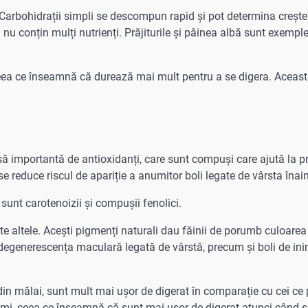
Carbohidrații simpli se descompun rapid și pot determina crește
 nu conțin mulți nutrienți. Prăjiturile și pâinea albă sunt exempl
ea ce înseamnă că durează mai mult pentru a se digera. Această
 importantă de antioxidanți, care sunt compuși care ajută la p
 se reduce riscul de apariție a anumitor boli legate de vârsta înai
sunt carotenoizii și compușii fenolici.
ulte altele. Acești pigmenți naturali dau făinii de porumb culoare
i degenerescența maculară legată de vârstă, precum și boli de ini
i din mălai, sunt mult mai ușor de digerat în comparație cu cei ce 
simi, ceea ce înseamnă că sunt mai ușor de digerat atunci când 