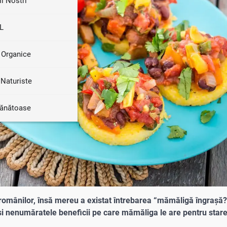
ii Nostri
L
 Organice
Naturiste
Sănătoase
românilor, însă mereu a existat întrebarea “mămăligă îngrașă?”
a și nenumăratele beneficii pe care mămăliga le are pentru star