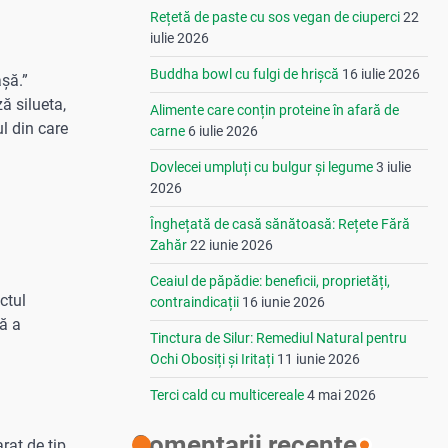
Rețetă de paste cu sos vegan de ciuperci
22
iulie 2026
Buddha bowl cu fulgi de hrișcă
16 iulie 2026
șă.”
ă silueta,
Alimente care conțin proteine în afară de
l din care
carne
6 iulie 2026
Dovlecei umpluți cu bulgur și legume
3 iulie
2026
Înghețată de casă sănătoasă: Rețete Fără
Zahăr
22 iunie 2026
Ceaiul de păpădie: beneficii, proprietăți,
ctul
contraindicații
16 iunie 2026
tă a
Tinctura de Silur: Remediul Natural pentru
Ochi Obosiți și Iritați
11 iunie 2026
Terci cald cu multicereale
4 mai 2026
Comentarii recente
rat de tip