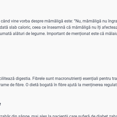
i când vine vorba despre mămăligă este: “Nu, mămăligă nu îngra
todată slab caloric, ceea ce înseamnă că mămăligă nu îți afecteaz
onsumată alături de legume. Important de menționat este că mălaiu
litează digestia. Fibrele sunt macronutrienți esențiali pentru tra
ame de fibre. O dietă bogată în fibre ajută la menținerea regula
e
ahăr din sânge, mai ales la pacienții care suferă de diabet zaha