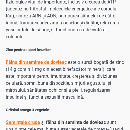
fiziologice vital de importante, inclusiv crearea de ATP
(adenozina trifosfat, moleculele energetice ale corpului
tău), sinteza ARN și ADN, pomparea sângelui de către
inimă, formarea adecvată a oaselor și dinților, relaxarea
vaselor tale de sânge, și funcționarea adecvată a
colonului.
Zinc pentru suport imunitar
Făina din semințe de dovleac
este o sursă bogată de zinc
(14 g conțin 1 mg din acest binefăcător mineral), care
este important pentru imunitate, creșterea și diviziunea
celulară, somn, buna dispoziție, simțurile gustului și
mirosului, sănătatea ochilor și a pielii, regularizarea
insulinei și funcția sexuală masculină.
Grăsimi omega 3 vegetale
Semințele crude
și
făina din semințe de dovleac
sunt
una dintre cele mai bune surse vegetale de omega-3 (acid