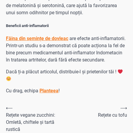
de melatonină și serotonină, care ajută la favorizarea
unui somn odihnitor pe timpul nopții.
Beneficii anti-inflamatorii
Făina din semințe de dovleac
are efecte anti-inflamatorii.
Printr-un studiu s-a demonstrat că poate acționa la fel de
bine precum medicamentul anti-inflamator Indometacin
în tratarea artritelor, dară fără efecte secundare.
Dacă ți-a plăcut articolul, distribuie-l și prietenilor tăi !
Cu drag, echipa
Planteea
!
Navigare
⟵
⟶
Rețete vegane zucchini:
Rețete cu tofu
în
Omletă, chiftele și tartă
articole
rustică