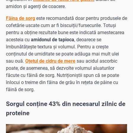
amidon și agenți de coacere.
Făina de sorg
este recomandată doar pentru produsele de
cofetărie uscate cum ar fi biscuiții/fursecurile. Totuși
pentru a obține rezultate bune este indicată amestecarea
acesteia cu
amidonul de tapioca
, deoarece se
îmbunătățește textura și volumul. Pentru a crește
conținutul de umiditate se poate adăuga mai mult ulei
sau ouă.
Oțetul de cidru de mere
sau acidul ascorbic
poate, de asemenea, să dezvolte volumul aluaturilor
făcute cu făină de sorg. Nutriționiștii spun că se poate
înlocui o treime din făina de grâu în rețeta de pâine cu
făină de sorg.
Sorgul conține 43% din necesarul zilnic de
proteine