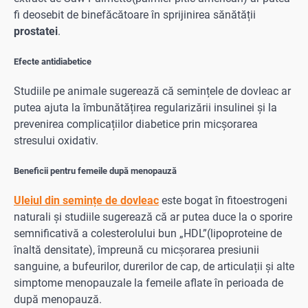
fi deosebit de binefăcătoare în sprijinirea sănătății
prostatei
.
Efecte antidiabetice
Studiile pe animale sugerează că semințele de dovleac ar
putea ajuta la îmbunătățirea regularizării insulinei și la
prevenirea complicațiilor diabetice prin micșorarea
stresului oxidativ.
Beneficii pentru femeile după menopauză
Uleiul din semințe de dovleac
este bogat în fitoestrogeni
naturali și studiile sugerează că ar putea duce la o sporire
semnificativă a colesterolului bun „HDL”(lipoproteine de
înaltă densitate), împreună cu micșorarea presiunii
sanguine, a bufeurilor, durerilor de cap, de articulații și alte
simptome menopauzale la femeile aflate în perioada de
după menopauză.