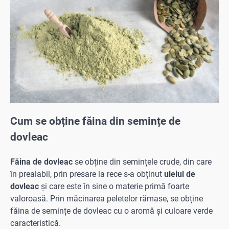
Cum se obține făina din semințe de
dovleac
Făina de dovleac
se obține din semințele crude, din care
în prealabil, prin presare la rece s-a obținut
uleiul de
dovleac
și care este în sine o materie primă foarte
valoroasă. Prin măcinarea peletelor rămase, se obține
făina de semințe de dovleac cu o aromă și culoare verde
caracteristică.