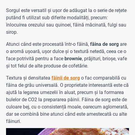
Sorgul este versatil și ușor de adăugat la o serie de rețete
putând fi utilizat sub diferite modalități, precum:
înlocuirea orezului sau quinoei, făină măcinată, fulgi sau
sirop.
Atunci când este procesată într-o făină,
făina de sorg
are
o aromă ușoară, ușor dulce și o textură netedă, ceea ce o
face potrivită pentru a face
brownie
, prăjituri, brioșe, vafe
și tot felul de alte produse de cofetărie.
Textura și densitatea
făinii de sorg
o fac comparabilă cu
făina de grâu universală. O proprietate interesantă este că
ajută la legarea umezelii în aluat, precum și la formarea
bulelor de CO2 la prepararea pâinii. Făina de sorg este de
culoare bej, cu o consistență moale, oarecum aglomerată,
dar se combină bine atunci când este amestecată cu alte
făinuri.