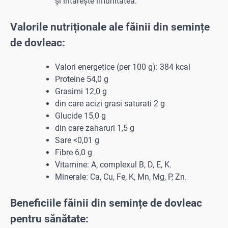
și întărește imunitatea.
Valorile nutriționale ale făinii din semințe
de dovleac:
Valori energetice (per 100 g): 384 kcal
Proteine 54,0 g
Grasimi 12,0 g
din care acizi grasi saturati 2 g
Glucide 15,0 g
din care zaharuri 1,5 g
Sare <0,01 g
Fibre 6,0 g
Vitamine: A, complexul B, D, E, K.
Minerale: Ca, Cu, Fe, K, Mn, Mg, P, Zn.
Beneficiile făinii din semințe de dovleac
pentru sănătate: