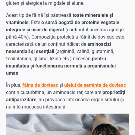
gluten și alergice la migdale și alune.
Acest tip de făină își păstrează
toate mineralele și
vitaminele
. Este
o sursă bogată de proteine vegetale
integrale și ușor de digerat
(conținutul acestora ajunge
până 40%). Compoziția proteică a făinii de dovleac este
caracterizată de un conținut ridicat de
aminoacizi
neesențiali și esențiali
(arginină, valină, glutamină,
fenilalanină, glicină, lizină etc.) necesari
pentru
imunitatea și funcționarea normală a organismului
uman
.
În plus,
făina de dovleac
și
uleiul de semințe de dovleac
conțin cucurbitina, un aminoacid rar, care are
proprietăți
antiparazitare
, nu provoacă intoxicarea organismului și
nu irită mucoasa intestinală.