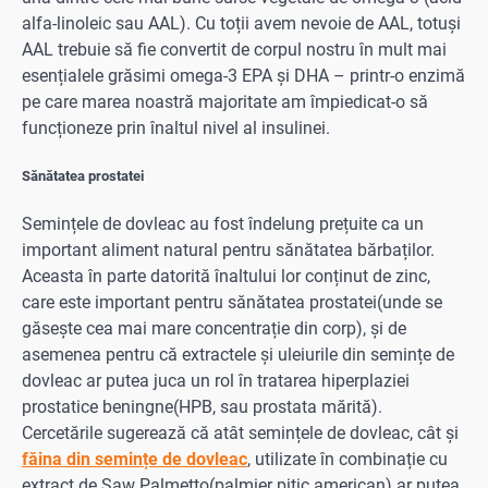
alfa-linoleic sau AAL). Cu toții avem nevoie de AAL, totuși
AAL trebuie să fie convertit de corpul nostru în mult mai
esențialele grăsimi omega-3 EPA și DHA – printr-o enzimă
pe care marea noastră majoritate am împiedicat-o să
funcționeze prin înaltul nivel al insulinei.
Sănătatea prostatei
Semințele de dovleac au fost îndelung prețuite ca un
important aliment natural pentru sănătatea bărbaților.
Aceasta în parte datorită înaltului lor conținut de zinc,
care este important pentru sănătatea prostatei(unde se
găsește cea mai mare concentrație din corp), și de
asemenea pentru că extractele și uleiurile din semințe de
dovleac ar putea juca un rol în tratarea hiperplaziei
prostatice beningne(HPB, sau prostata mărită).
Cercetările sugerează că atât semințele de dovleac, cât și
făina din semințe de dovleac
, utilizate în combinație cu
extract de Saw Palmetto(palmier pitic american) ar putea