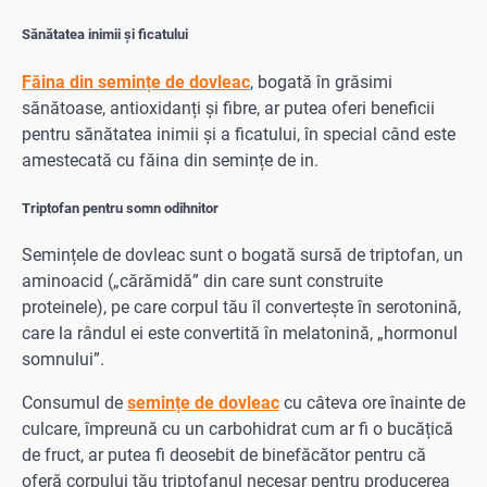
Sănătatea inimii și ficatului
Făina din semințe de dovleac
, bogată în grăsimi
sănătoase, antioxidanți și fibre, ar putea oferi beneficii
pentru sănătatea inimii și a ficatului, în special când este
amestecată cu făina din semințe de in.
Triptofan pentru somn odihnitor
Semințele de dovleac sunt o bogată sursă de triptofan, un
aminoacid („cărămidă” din care sunt construite
proteinele), pe care corpul tău îl convertește în serotonină,
care la rândul ei este convertită în melatonină, „hormonul
somnului”.
Consumul de
semințe de dovleac
cu câteva ore înainte de
culcare, împreună cu un carbohidrat cum ar fi o bucățică
de fruct, ar putea fi deosebit de binefăcător pentru că
oferă corpului tău triptofanul necesar pentru producerea