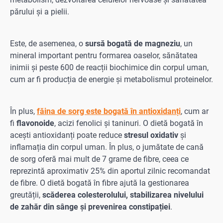
părului și a pielii.
Este, de asemenea, o
sursă bogată de magneziu
, un
mineral important pentru formarea oaselor, sănătatea
inimii și peste 600 de reacții biochimice din corpul uman,
cum ar fi producția de energie și metabolismul proteinelor.
În plus,
făina de sorg este bogată în antioxidanți
, cum ar
fi
flavonoide
, acizi fenolici și taninuri. O dietă bogată în
acești antioxidanți poate reduce
stresul oxidativ
și
inflamația din corpul uman. În plus, o jumătate de cană
de sorg oferă mai mult de 7 grame de fibre, ceea ce
reprezintă aproximativ 25% din aportul zilnic recomandat
de fibre. O dietă bogată în fibre ajută la gestionarea
greutății,
scăderea colesterolului, stabilizarea nivelului
de zahăr din sânge și prevenirea constipației
.