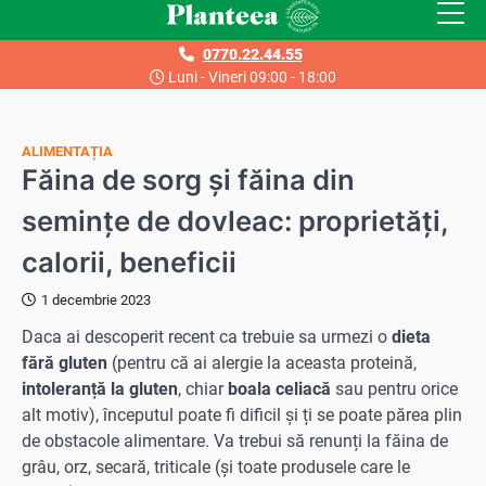
Skip
to
0770.22.44.55
content
Luni - Vineri 09:00 - 18:00
ALIMENTAȚIA
Făina de sorg și făina din
semințe de dovleac: proprietăți,
calorii, beneficii
1 decembrie 2023
Daca ai descoperit recent ca trebuie sa urmezi o
dieta
fără gluten
(pentru că ai alergie la aceasta proteină,
intoleranță la gluten
, chiar
boala celiacă
sau pentru orice
alt motiv), începutul poate fi dificil și ți se poate părea plin
de obstacole alimentare. Va trebui să renunți la făina de
grâu, orz, secară, triticale (și toate produsele care le