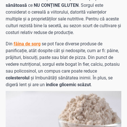
sănătoasă
ce
NU CONȚINE GLUTEN
. Sorgul este
considerat o cereală a viitorului, datorită valențelor
multiple și a proprietăților sale nutritive. Pentru că aceste
culturi rezistă bine la secetă, au sezon scurt de cultivare și
costuri relativ reduse de producție.
Din
făina de sorg
se pot face diverse produse de
panificație, atât dospite cât şi nedospite, cum ar fi: pâine,
prăjituri, biscuiți, paste sau blat de pizza. Din punct de
vedere nutrițional, sorgul este bogat în fier, calciu, potasiu
sau policosinol, un compus care poate reduce
colesterolul
şi îmbunătăți sănătatea inimii. În plus, se
digeră lent şi are un
indice glicemic scăzut
.