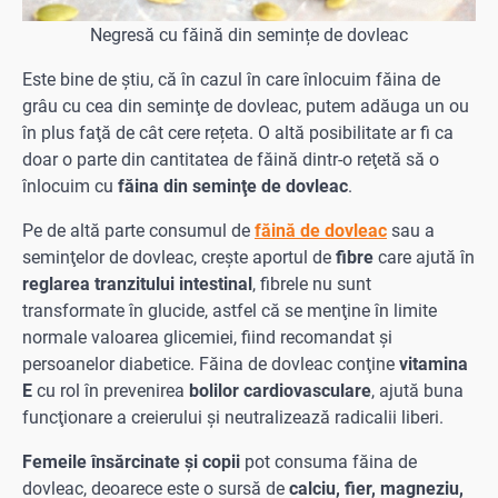
Negresă cu făină din semințe de dovleac
Este bine de ştiu, că în cazul în care înlocuim făina de
grâu cu cea din seminţe de dovleac, putem adăuga un ou
în plus faţă de cât cere rețeta. O altă posibilitate ar fi ca
doar o parte din cantitatea de făină dintr-o reţetă să o
înlocuim cu
făina din seminţe de dovleac
.
Pe de altă parte consumul de
făină de dovleac
sau a
seminţelor de dovleac, creşte aportul de
fibre
care ajută în
reglarea tranzitului intestinal
, fibrele nu sunt
transformate în glucide, astfel că se menţine în limite
normale valoarea glicemiei, fiind recomandat şi
persoanelor diabetice. Făina de dovleac conţine
vitamina
E
cu rol în prevenirea
bolilor cardiovasculare
, ajută buna
funcţionare a creierului şi neutralizează radicalii liberi.
Femeile însărcinate şi copii
pot consuma făina de
dovleac, deoarece este o sursă de
calciu, fier, magneziu,