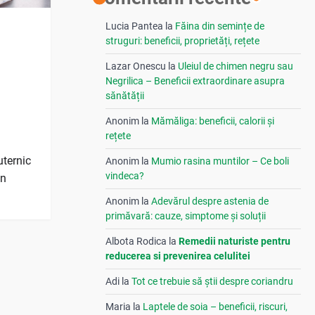
Lucia Pantea
la
Făina din semințe de
struguri: beneficii, proprietăți, rețete
Lazar Onescu
la
Uleiul de chimen negru sau
Negrilica – Beneficii extraordinare asupra
sănătății
Anonim
la
Mămăliga: beneficii, calorii și
rețete
uternic
Anonim
la
Mumio rasina muntilor – Ce boli
vindeca?
un
Anonim
la
Adevărul despre astenia de
primăvară: cauze, simptome și soluții
Albota Rodica
la
Remedii naturiste pentru
reducerea si prevenirea celulitei
Adi
la
Tot ce trebuie să știi despre coriandru
Maria
la
Laptele de soia – beneficii, riscuri,