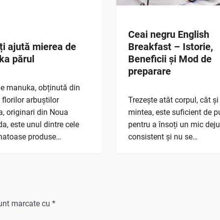
Ceai negru English
ți ajută mierea de
Breakfast – Istorie,
a părul
Beneficii și Mod de
preparare
e manuka, obținută din
florilor arbuștilor
Trezește atât corpul, cât și
 originari din Noua
mintea, este suficient de p
a, este unul dintre cele
pentru a însoți un mic dej
natoase produse…
consistent și nu se…
sunt marcate cu
*