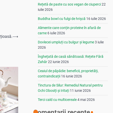
Rețetă de paste cu sos vegan de ciuperci
22
iulie 2026
Buddha bowl cu fulgi de hrișcă
16 iulie 2026
Alimente care conțin proteine în afară de
carne
6 iulie 2026
ățioasă.
⟶
Dovlecei umpluți cu bulgur și legume
3 iulie
2026
Înghețată de casă sănătoasă: Rețete Fără
Zahăr
22 iunie 2026
Ceaiul de păpădie: beneficii, proprietăți,
contraindicații
16 iunie 2026
Tinctura de Silur: Remediul Natural pentru
Ochi Obosiți și Iritați
11 iunie 2026
Terci cald cu multicereale
4 mai 2026
Comentarii recente