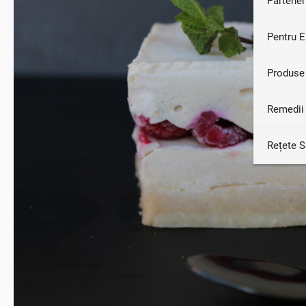
Partener
Pentru E
Produse
Remedii 
Rețete 