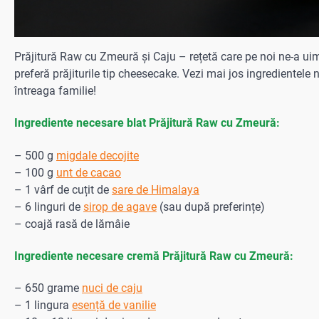
Prăjitură Raw cu Zmeură și Caju – rețetă care pe noi ne-a uimi
preferă prăjiturile tip cheesecake. Vezi mai jos ingredientele
întreaga familie!
Ingrediente necesare blat Prăjitură Raw cu Zmeură:
– 500 g
migdale decojite
– 100 g
unt de cacao
– 1 vârf de cuțit de
sare de Himalaya
– 6 linguri de
sirop de agave
(sau după preferințe)
– coajă rasă de lămâie
Ingrediente necesare cremă Prăjitură Raw cu Zmeură:
– 650 grame
nuci de caju
– 1 lingura
esență de vanilie