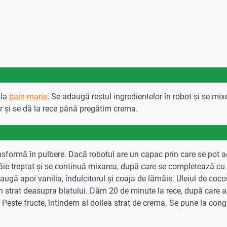
 la
bain-marie
. Se adaugă restul ingredientelor în robot și se m
r și se dă la rece până pregătim crema.
ansformă în pulbere. Dacă robotul are un capac prin care se pot
âie treptat și se continuă mixarea, după care se completează c
ugă apoi vanilia, îndulcitorul și coaja de lămâie. Uleiul de coco
 un strat deasupra blatului. Dăm 20 de minute la rece, după care
 Peste fructe, întindem al doilea strat de crema. Se pune la cong