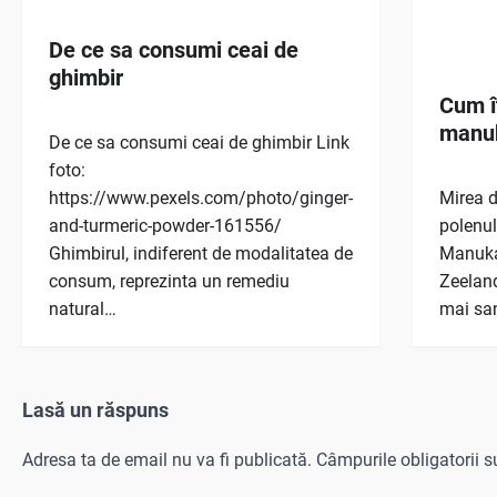
De ce sa consumi ceai de
ghimbir
Cum î
manuk
De ce sa consumi ceai de ghimbir Link
foto:
https://www.pexels.com/photo/ginger-
Mirea d
and-turmeric-powder-161556/
polenul 
Ghimbirul, indiferent de modalitatea de
Manuka,
consum, reprezinta un remediu
Zeeland
natural…
mai sa
Lasă un răspuns
Adresa ta de email nu va fi publicată.
Câmpurile obligatorii 