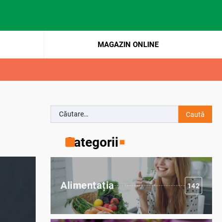
MAGAZIN ONLINE
Caută
după:
Categorii
Alimentația
142