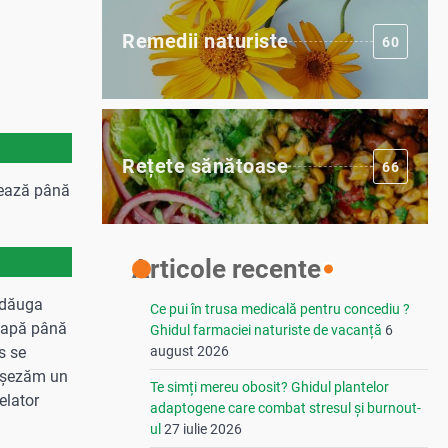
Remedii naturiste
60
Rețete sănătoase
66
ixează până
Articole recente
 adăuga
Ce pui în trusa medicală pentru concediu ?
u apă până
Ghidul farmaciei naturiste de vacanță
6
august 2026
s se
 așezăm un
Te simți mereu obosit? Ghidul plantelor
elator
adaptogene care combat stresul și burnout-
ul
27 iulie 2026