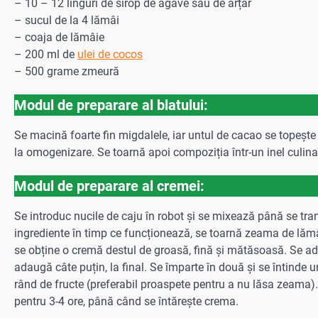
– 10 – 12 linguri de sirop de agave sau de arțar
– sucul de la 4 lămâi
– coaja de lămâie
– 200 ml de
ulei de cocos
– 500 grame zmeură
Modul de preparare al blatului:
Se macină foarte fin migdalele, iar untul de cacao se topește
la omogenizare. Se toarnă apoi compoziția într-un inel culina
Modul de preparare al cremei:
Se introduc nucile de caju în robot și se mixează până se tr
ingrediente în timp ce funcționează, se toarnă zeama de lăm
se obține o cremă destul de groasă, fină și mătăsoasă. Se ada
adaugă câte puțin, la final. Se împarte în două și se întinde
rând de fructe (preferabil proaspete pentru a nu lăsa zeama).
pentru 3-4 ore, până când se întărește crema.