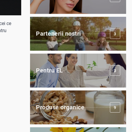
cei ce
ntru
Partenerii nostri
3
Pentru EL
3
Produse organice
9