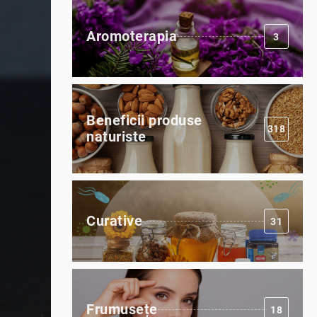
Aromoterapia
3
Beneficii produse
318
naturiste
Curative
31
Frumusețe
18