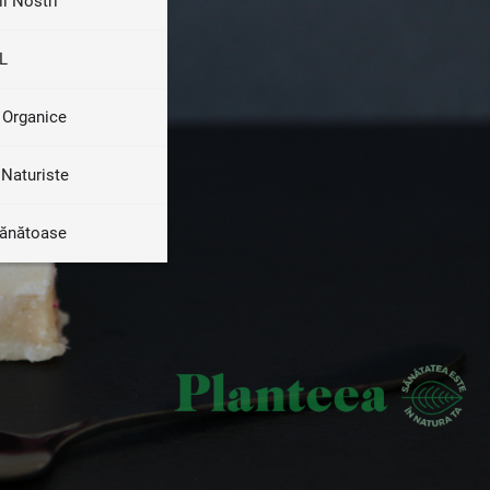
ii Nostri
L
 Organice
Naturiste
Sănătoase