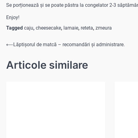
Se porționează și se poate păstra la congelator 2-3 săptămân
Enjoy!
Tagged
caju
,
cheesecake
,
lamaie
,
reteta
,
zmeura
Navigare
⟵
Lăptișorul de matcă – recomandări și administrare.
în
Articole similare
articole