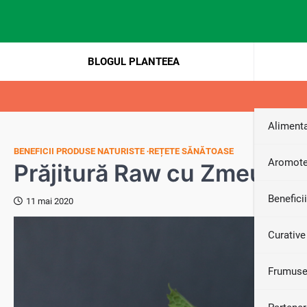
Skip
to
content
BLOGUL PLANTEEA
Alimenta
BENEFICII PRODUSE NATURISTE
REȚETE SĂNĂTOASE
Aromote
Prăjitură Raw cu Zmeură, 
Benefici
11 mai 2020
Curative
Frumuse