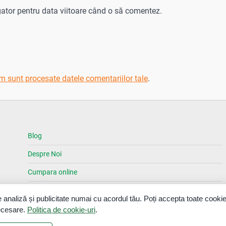
gator pentru data viitoare când o să comentez.
m sunt procesate datele comentariilor tale
.
Blog
Despre Noi
Cumpara online
Magazine
 analiză și publicitate numai cu acordul tău. Poți accepta toate cookie
Contact
necesare.
Politica de cookie-uri
.