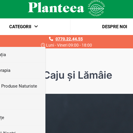
CATEGORII
DESPRE NOI
0770.22.44.55
Luni - Vineri 09:00 - 18:00
ția
rapia
cremă de Caju și Lămâie
i Produse Naturiste
țe