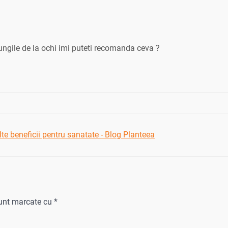
ngile de la ochi imi puteti recomanda ceva ?
te beneficii pentru sanatate - Blog Planteea
sunt marcate cu
*