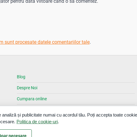
gator pentru data viitoare când o să comentez.
m sunt procesate datele comentariilor tale
.
Blog
Despre Noi
Cumpara online
Magazine
 analiză și publicitate numai cu acordul tău. Poți accepta toate cookie
Contact
necesare.
Politica de cookie-uri
.
Doar necesare