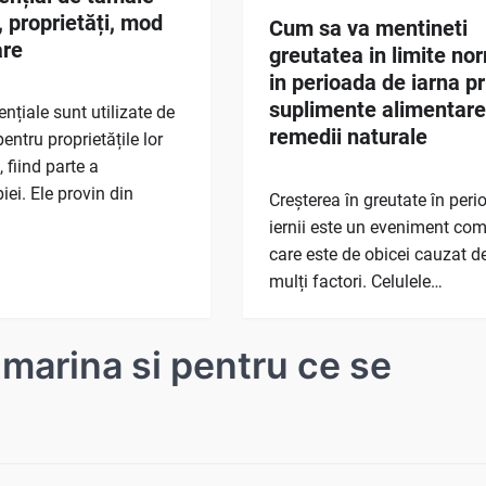
, proprietăți, mod
Cum sa va mentineti
are
greutatea in limite no
in perioada de iarna pr
suplimente alimentare
ențiale sunt utilizate de
remedii naturale
pentru proprietățile lor
 fiind parte a
ei. Ele provin din
Creșterea în greutate în per
iernii este un eveniment co
care este de obicei cauzat d
mulți factori. Celulele…
imarina si pentru ce se