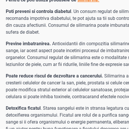
Poti preveni si controla diabetul
. Un consum regulat de silim
recomanda impotriva diabetului, te pot ajuta sa tii sub contr
din cauza afectiunii. Consumul de silimarina poate imbunatati
sufera de diabet.
Previne imbatranirea.
Antioxidantii din compozitia silimarinei
sange, iar acest aspect poate incetini procesul de imbatranire. E
organelor. Consumul regulat de silimarina este o modalitate s
leziunilor de piele, cum ar fii ridurile, liniile fine de expresie 
Poate reduce riscul de dezvoltare a cancerului.
Silimarina a
cresterii celulelor de cancer la san, piele, prostata si celule 
poate modifica stratul exterior al celulelor sanatoase, protejan
celulara si poate inhiba toxinele, contracarand efectele nociv
Detoxifica ficatul
. Starea sangelui este in stransa legatura c
detoxifierea organismului. Ficatul are rolul de a purifica san
sange si ii ofera organismului o energie permanenta, eliber
fi un ajutor pentru buna functionare a ficatului deoarece are u