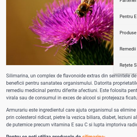
Partener
Pentru E
Produse
Remedii 
Rețete 
Silimarina, un complex de flavonoide extras din semintele d
beneficii pentru sanatatea organismului. Datorita proprietatilo
remediu medicinal pentru diferite afectiuni. Este folosita pe
virala sau de consumul in exces de alcool si protejeaza ficatul
Armurariu este ingredientul care ajuta organismul sa elimine 
prin colesterol ridicat, pietre la vezica biliara, diabet, leziuni
de puternice precum vitamina E sau C si lupta imptoriva radica
Pentru ce poti utiliza produsele de
silimarina: