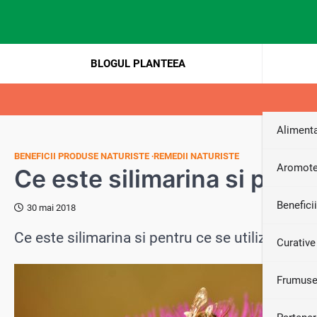
Skip
to
content
BLOGUL PLANTEEA
Alimenta
BENEFICII PRODUSE NATURISTE
REMEDII NATURISTE
Aromote
Ce este silimarina si pentr
Benefici
30 mai 2018
Ce este silimarina si pentru ce se utilizeaza
Curative
Frumuse