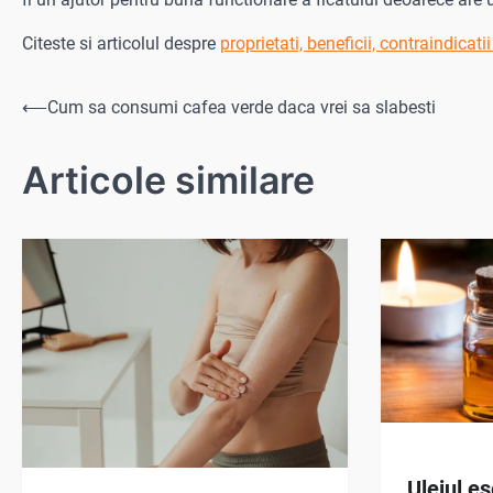
Citeste si articolul despre
proprietati, beneficii, contraindicatii
Navigare
⟵
Cum sa consumi cafea verde daca vrei sa slabesti
în
Articole similare
articole
Uleiul e