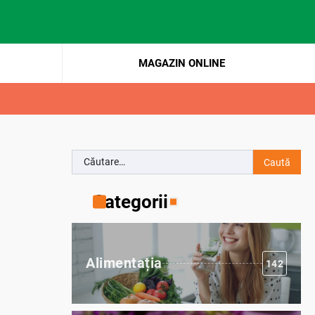
MAGAZIN ONLINE
Caută
după:
Categorii
Alimentația
142