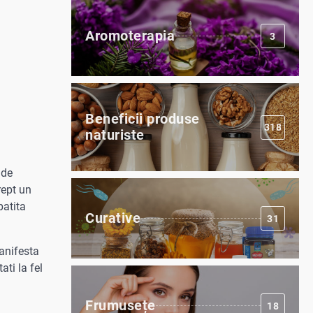
Aromoterapia
3
Beneficii produse
318
naturiste
 de
rept un
patita
Curative
31
manifesta
ati la fel
Frumusețe
18