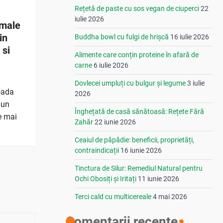
Rețetă de paste cu sos vegan de ciuperci
22
iulie 2026
rmale
in
Buddha bowl cu fulgi de hrișcă
16 iulie 2026
 si
Alimente care conțin proteine în afară de
carne
6 iulie 2026
Dovlecei umpluți cu bulgur și legume
3 iulie
ioada
2026
mun
Înghețată de casă sănătoasă: Rețete Fără
e mai
Zahăr
22 iunie 2026
Ceaiul de păpădie: beneficii, proprietăți,
contraindicații
16 iunie 2026
Tinctura de Silur: Remediul Natural pentru
Ochi Obosiți și Iritați
11 iunie 2026
Terci cald cu multicereale
4 mai 2026
Comentarii recente