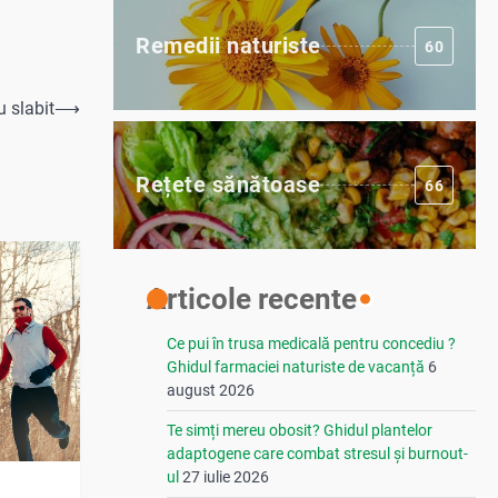
Remedii naturiste
60
u slabit
⟶
Rețete sănătoase
66
Articole recente
Ce pui în trusa medicală pentru concediu ?
Ghidul farmaciei naturiste de vacanță
6
august 2026
Te simți mereu obosit? Ghidul plantelor
adaptogene care combat stresul și burnout-
ul
27 iulie 2026