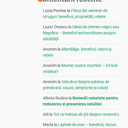
Lucia Pantea
la
Făina din semințe de
struguri: beneficii, proprietăți, rețete
Lazar Onescu
la
Uleiul de chimen negru sau
Negrilica – Beneficii extraordinare asupra
sănătății
Anonim
la
Mămăliga: beneficii, calorii și
rețete
Anonim
la
Mumio rasina muntilor – Ce boli
vindeca?
Anonim
la
Adevărul despre astenia de
primăvară: cauze, simptome și soluții
Albota Rodica
la
Remedii naturiste pentru
reducerea si prevenirea celulitei
Adi
la
Tot ce trebuie să știi despre coriandru
Maria
la
Laptele de soia – beneficii, riscuri,