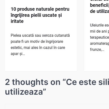
beneficii
10 produse naturale pentru
de utiliz
îngrijirea pielii uscate și
iritate
Uleiurile es
mii de ani 
Pielea uscată sau xeroza cutanată
terapeutice,
poate fi un motiv de îngrijorare
aromaterapi
estetic, mai ales în cazul în care
frunze,…
apar și…
2 thoughts on “
Ce este sil
utilizeaza
”