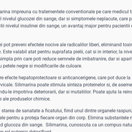
arina impreuna cu tratementele conventionale pe care medicul ti
ol nivelul glucozei din sange, dar si simptomele neplacute, care 
i nivelul insulinei din sange, un avantaj major pentru pacientii 
 pot preveni efectele nocive ale radicalilor liberi, eliminand toxi
ste valabil atat pentru suprafata pielii, cat si in interior, la nive
impla prin care poti reduce semnele de imbatranire, dar si apari
sau petele negre si modificarile de culoare.
re efecte hepatoprotectoare si anticancerigene, care pot duce la
cervicale. Silimarina poate stimula sinteza proteinelor si, de asem
du-le impotriva deteriorarii, dar si mutatiilor. Poate ajuta la rein
e ale produselor chimice.
u starea de sanatate a ficatului, fiind unul dintre organele raspu
gele pentru a proteja fiecare organ din corp. Elimina substantele 
and glucoza din sange. Silimarina, cunoscuta ca un compus natu
n rol puternic detoxifiant.