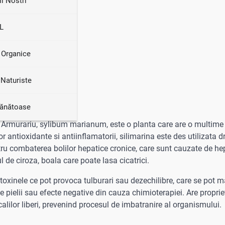
ii Nostri
L
 Organice
Naturiste
Sănătoase
e Armurariu, sylibum marianum, este o planta care are o multime
r antioxidante si antiinflamatorii, silimarina este des utilizata d
ntru combaterea bolilor hepatice cronice, care sunt cauzate de he
 de ciroza, boala care poate lasa cicatrici.
toxinele ce pot provoca tulburari sau dezechilibre, care se pot 
 ale pielii sau efecte negative din cauza chimioterapiei. Are propriet
lilor liberi, prevenind procesul de imbatranire al organismului.