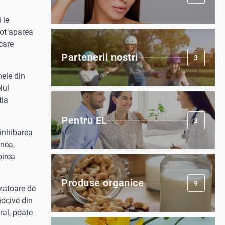
 le
pot aparea
care
Partenerii nostri
3
nele din
lul
tia
Pentru EL
3
 inhibarea
enea,
oirea
Produse organice
9
nzatoare de
nocive din
ral, poate