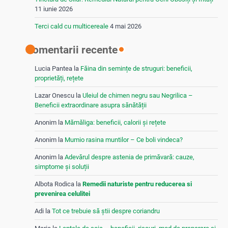
11 iunie 2026
Terci cald cu multicereale
4 mai 2026
Comentarii recente
Lucia Pantea
la
Făina din semințe de struguri: beneficii,
proprietăți, rețete
Lazar Onescu
la
Uleiul de chimen negru sau Negrilica –
Beneficii extraordinare asupra sănătății
Anonim
la
Mămăliga: beneficii, calorii și rețete
Anonim
la
Mumio rasina muntilor – Ce boli vindeca?
Anonim
la
Adevărul despre astenia de primăvară: cauze,
simptome și soluții
Albota Rodica
la
Remedii naturiste pentru reducerea si
prevenirea celulitei
Adi
la
Tot ce trebuie să știi despre coriandru