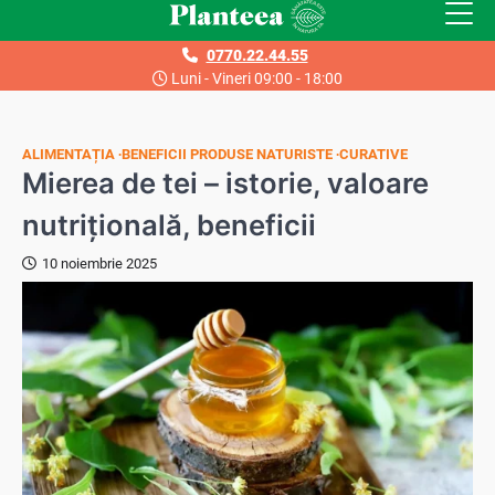
Skip
to
0770.22.44.55
content
Luni - Vineri 09:00 - 18:00
ALIMENTAȚIA
BENEFICII PRODUSE NATURISTE
CURATIVE
Mierea de tei – istorie, valoare
nutrițională, beneficii
10 noiembrie 2025