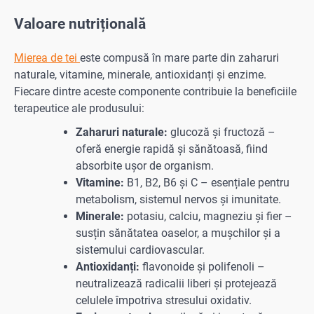
Valoare nutrițională
Mierea de tei
este compusă în mare parte din zaharuri
naturale, vitamine, minerale, antioxidanți și enzime.
Fiecare dintre aceste componente contribuie la beneficiile
terapeutice ale produsului:
Zaharuri naturale:
glucoză și fructoză –
oferă energie rapidă și sănătoasă, fiind
absorbite ușor de organism.
Vitamine:
B1, B2, B6 și C – esențiale pentru
metabolism, sistemul nervos și imunitate.
Minerale:
potasiu, calciu, magneziu și fier –
susțin sănătatea oaselor, a mușchilor și a
sistemului cardiovascular.
Antioxidanți:
flavonoide și polifenoli –
neutralizează radicalii liberi și protejează
celulele împotriva stresului oxidativ.