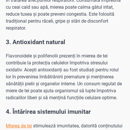
în tratarea afecțiunilor respiratorii. Consumată împreună
cu ceai cald sau apă, mierea poate calma gâtul iritat,
reduce tusea și poate preveni congestia. Este folosită
tradițional pentru răceli, gripe și stări de disconfort
respirator.
3. Antioxidant natural
Flavonoidele și polifenolii prezenți în mierea de tei
contribuie la protecția celulelor împotriva stresului
oxidativ. Acești antioxidanți au fost studiați pentru rolul
lor în prevenirea îmbătrânirii premature și menținerea
sănătății pielii și organelor interne. Un consum regulat de
miere de tei poate ajuta organismul să lupte împotriva
radicalilor liberi și să mențină funcțiile celulare optime.
4. Întărirea sistemului imunitar
Mierea de tei
stimulează imunitatea, datorită conținutului