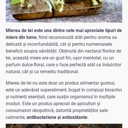
Mierea de tei este una dintre cele mai apreciate tipuri de
miere din lume
, fiind recunoscută atât pentru aroma sa
delicată și inconfundabilă, cât și pentru numeroasele
beneficii asupra sănătății. Obținută din nectarul florilor de
tei, această miere are un gust fin, ușor mentolat, cu un
parfum dulce-floral, care o face perfectă atât ca îndulcitor
natural, cât și ca remediu tradițional.
Mierea de tei nu este doar un produs alimentar gustos;
este un adevărat superaliment, bogat în compuși bioactivi
și nutrienți esențiali, care susțin organismul în multiple
moduri. Este un produs apreciat de apicultori și
consumatori deopotrivă, datorită proprietăților sale
calmante,
antibacteriene și antioxidante
.