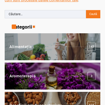
cum sunt procesate datele comentariilor tale
.
Caută
după:
Categorii
Alimentația
142
Aromoterapia
3