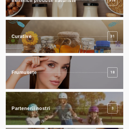
Beneficii produse naturiste
318
Curative
31
Frumusețe
18
Partenerii nostri
3