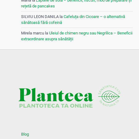
Maria
la
Laptele de soia – beneficii, riscuri, mod de preparare și
rețetă de pancakes
SILVIU LEON DANILA
la
Cafeluța din Cicoare – o alternativă
sănătoasă fără cofeină
Mirela marcu
la
Uleiul de chimen negru sau Negrilica – Beneficii
extraordinare asupra sănătății
Blog