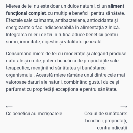
Mierea de tei nu este doar un dulce natural, ci un
aliment
funcțional complet
, cu multiple beneficii pentru sănătate.
Efectele sale calmante, antibacteriene, antioxidante și
energizante o fac indispensabilă în alimentația zilnică.
Integrarea mierii de tei în rutină aduce beneficii pentru
somn, imunitate, digestie și vitalitate generală.
Consumând miere de tei cu moderație și alegând produse
naturale și crude, putem beneficia de proprietățile sale
terapeutice, menținând sănătatea și bunăstarea
organismului. Această miere rămâne unul dintre cele mai
valoroase daruri ale naturii, combinând gustul dulce și
parfumat cu proprietăți excepționale pentru sănătate.
Navigare
⟵
⟶
Ce beneficii au merișoarele
Ceaiul de sunătoare:
în
beneficii, proprietăți,
articole
contraindicații