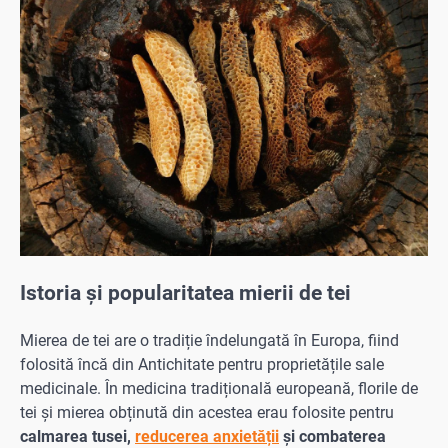
Istoria și popularitatea mierii de tei
Mierea de tei are o tradiție îndelungată în Europa, fiind
folosită încă din Antichitate pentru proprietățile sale
medicinale. În medicina tradițională europeană, florile de
tei și mierea obținută din acestea erau folosite pentru
calmarea tusei,
reducerea anxietății
și combaterea