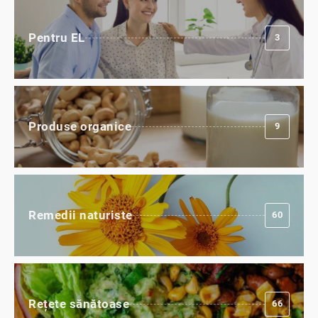
Pentru EL
3
Produse organice
9
Remedii naturiste
60
Rețete sănătoase
66