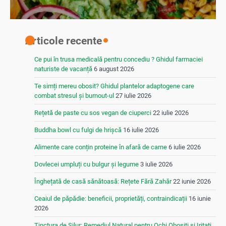
Articole recente
Ce pui în trusa medicală pentru concediu ? Ghidul farmaciei
naturiste de vacanță
6 august 2026
Te simți mereu obosit? Ghidul plantelor adaptogene care
combat stresul și burnout-ul
27 iulie 2026
Rețetă de paste cu sos vegan de ciuperci
22 iulie 2026
Buddha bowl cu fulgi de hrișcă
16 iulie 2026
Alimente care conțin proteine în afară de carne
6 iulie 2026
Dovlecei umpluți cu bulgur și legume
3 iulie 2026
Înghețată de casă sănătoasă: Rețete Fără Zahăr
22 iunie 2026
Ceaiul de păpădie: beneficii, proprietăți, contraindicații
16 iunie
2026
Tinctura de Silur: Remediul Natural pentru Ochi Obosiți și Iritați