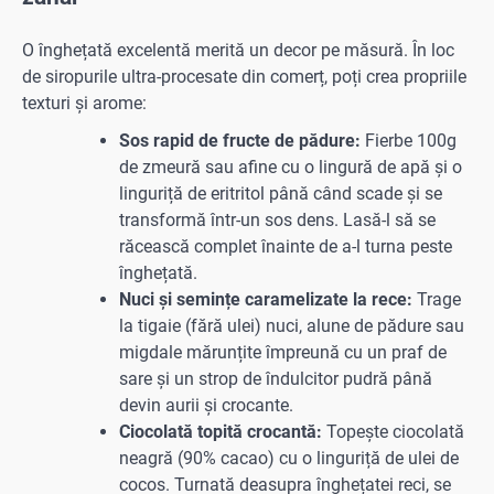
O înghețată excelentă merită un decor pe măsură. În loc
de siropurile ultra-procesate din comerț, poți crea propriile
texturi și arome:
Sos rapid de fructe de pădure:
Fierbe 100g
de zmeură sau afine cu o lingură de apă și o
linguriță de eritritol până când scade și se
transformă într-un sos dens. Lasă-l să se
răcească complet înainte de a-l turna peste
înghețată.
Nuci și semințe caramelizate la rece:
Trage
la tigaie (fără ulei) nuci, alune de pădure sau
migdale mărunțite împreună cu un praf de
sare și un strop de îndulcitor pudră până
devin aurii și crocante.
Ciocolată topită crocantă:
Topește ciocolată
neagră (90% cacao) cu o linguriță de ulei de
cocos. Turnată deasupra înghețatei reci, se