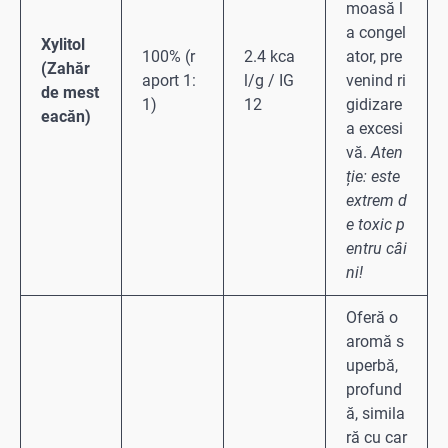
moasă l
a congel
Xylitol
100% (r
2.4 kca
ator, pre
(Zahăr
aport 1:
l/g / IG
venind ri
de mest
1)
12
gidizare
eacăn)
a excesi
vă.
Aten
ție: este
extrem d
e toxic p
entru câi
ni!
Oferă o
aromă s
uperbă,
profund
ă, simila
ră cu car