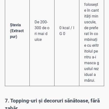
foloseșt
e în cant
ități min
De 200-
uscule,
Ștevia
300 de o
0 kcal / I
de prefe
(Extract
ri mai d
G 0
rat în co
pur)
ulce
mbinați
e cu eritr
itolul pe
ntru a-i
masca g
ustul rez
idual a
mărui.
7. Topping-uri și decoruri sănătoase, fără
zahăr