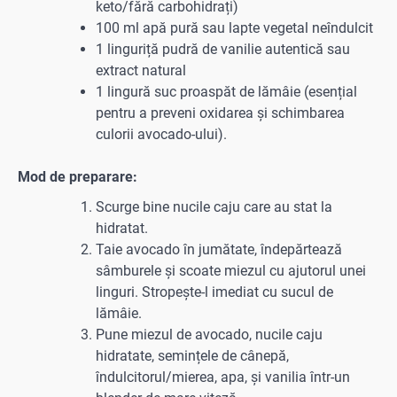
keto/fără carbohidrați)
100 ml apă pură sau lapte vegetal neîndulcit
1 linguriță pudră de vanilie autentică sau
extract natural
1 lingură suc proaspăt de lămâie (esențial
pentru a preveni oxidarea și schimbarea
culorii avocado-ului).
Mod de preparare:
Scurge bine nucile caju care au stat la
hidratat.
Taie avocado în jumătate, îndepărtează
sâmburele și scoate miezul cu ajutorul unei
linguri. Stropește-l imediat cu sucul de
lămâie.
Pune miezul de avocado, nucile caju
hidratate, semințele de cânepă,
îndulcitorul/mierea, apa, și vanilia într-un