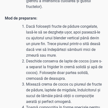
(pentru a intensifica culoarea și gustul
fructelor).
Mod de preparare:
Dacă folosești fructe de pădure congelate,
lasă-le să se dezghețe ușor, apoi pasează-le
cu ajutorul unui blender vertical până devin
un piure fin. Trece piureul printr-o sită deasă
dacă vrei să îndepărtezi sâmburii mici de
zmeură sau mure.
Deschide conserva de lapte de cocos (care s-
a separat la frigider în cremă solidă și apă de
cocos). Folosește doar partea solidă,
cremoasă de deasupra.
Mixează crema de cocos cu piureul de fructe
de pădure, laptele de migdale, îndulcitorul și
sucul de lămâie până obții o compoziție
aerată și perfect omogenă.
Toarnă compoziția în forme speciale pentru