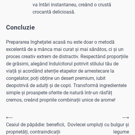
va întări instantaneu, creând o crustă
crocantă delicioasă.
Concluzie
Prepararea înghețatei acasă nu este doar o metodă
excelentă de a mânca mai curat și mai sănătos, ci și un
proces creativ extrem de distractiv. Respectând proporțiile
de grăsimi, alegând îndulcitorul potrivit stilului tău de
viață și acordând atenție etapelor de amestecare la
congelator, poți obține un desert premium, iubit
deopotrivă de adulți și de copii. Transformă ingredientele
simple și proaspete oferite de natură într-un răsfăț
cremos, creând propriile combinații unice de arome!
Navigare
⟵
⟶
Ceaiul de păpădie: beneficii,
Dovlecei umpluți cu bulgur și
în
proprietăți, contraindicații
legume