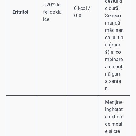
destul d
~70% la
0 kcal / I
e dură.
Eritritol
fel de du
G 0
Se reco
lce
mandă
măcinar
ea lui fin
ă (pudr
ă) și co
mbinare
a cu puți
nă gum
a xanta
n.
Menține
înghețat
a extrem
de moal
e și cre