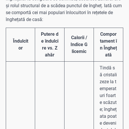
și rolul structural de a scădea punctul de îngheț. Iată cum
se comportă cei mai populari înlocuitori în rețetele de
înghețată de casă:
Putere d
Compor
Calorii /
Îndulcit
e îndulci
tament î
Indice G
or
re vs. Z
n Îngheț
licemic
ahăr
ată
Tindă s
ă cristali
zeze la t
emperat
uri foart
e scăzut
e; îngheț
ata poat
e deveni