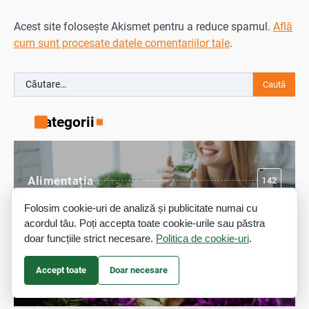
Acest site folosește Akismet pentru a reduce spamul.
Află
cum sunt procesate datele comentariilor tale
.
Caută
după:
Categorii
Alimentația
142
Folosim cookie-uri de analiză și publicitate numai cu
acordul tău. Poți accepta toate cookie-urile sau păstra
doar funcțiile strict necesare.
Politica de cookie-uri
.
Aromoterapia
3
Accept toate
Doar necesare