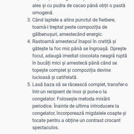
ales și cu pudra de cacao până obții o pastă
omogenă.
Când laptele a atins punctul de fierbere,
toarnă-l treptat peste compoziția de
gălbenușuri, amestecând energic.
Rastoarnă amestecul înapoi în cratiță și
gătește la foc mic până se îngroașă. Oprește
focul, adaugă imediat ciocolata neagră ruptă
în bucăți mici și amestecă până când se
topește complet și compoziția devine
lucioasă și catifelată.
Lasă baza să se răcească complet, transfer-o
într-un recipient de inox și pune-o la
congelator. Folosește metoda mixării
periodice. Înainte de ultima introducere la
congelator, încorporează migdalele coapte și
tocate pentru a obține un contrast crocant
spectaculos.