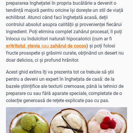
prepararea înghețatei în propria bucătărie a devenit o
tendință majoră pentru oricine își dorește un stil de viață
echilibrat. Atunci când faci înghețată acasă, deții
controlul absolut asupra calității și provenienței fiecărui
ingredient. Poți elimina complet zahărul procesat, îl poți
înlocui cu îndulcitori naturali hipocalorici (cum ar fi
eritritolul
,
ștevia
sau
zahărul de cocos
) și poți folosi
fructe proaspete și grăsimi curate, obținând un desert nu
doar delicios, ci și profund hrănitor.
Acest ghid extins îți va prezenta tot ce trebuie să știi
pentru a deveni un expert în înghețata de casă: de la
bazele științifice ale texturii cremoase, până la tehnici de
preparare cu sau fără aparate speciale, completate de o
colecție generoasă de rețete explicate pas cu pas.