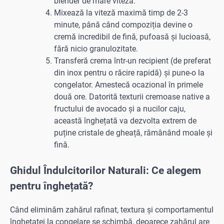
blender de mare viteză.
Mixează la viteză maximă timp de 2-3
minute, până când compoziția devine o
cremă incredibil de fină, pufoasă și lucioasă,
fără nicio granulozitate.
Transferă crema într-un recipient (de preferat
din inox pentru o răcire rapidă) și pune-o la
congelator. Amestecă ocazional în primele
două ore. Datorită texturii cremoase native a
fructului de avocado și a nucilor caju,
această înghețată va dezvolta extrem de
puține cristale de gheață, rămânând moale și
fină.
Ghidul Îndulcitorilor Naturali: Ce alegem
pentru înghețată?
Când eliminăm zahărul rafinat, textura și comportamentul
înghețatei la congelare se schimbă, deoarece zahărul are