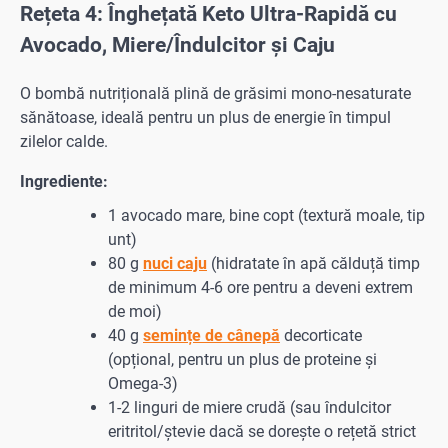
Rețeta 4: Înghețată Keto Ultra-Rapidă cu
Avocado, Miere/Îndulcitor și Caju
O bombă nutrițională plină de grăsimi mono-nesaturate
sănătoase, ideală pentru un plus de energie în timpul
zilelor calde.
Ingrediente:
1 avocado mare, bine copt (textură moale, tip
unt)
80 g
nuci caju
(hidratate în apă călduță timp
de minimum 4-6 ore pentru a deveni extrem
de moi)
40 g
semințe de cânepă
decorticate
(opțional, pentru un plus de proteine și
Omega-3)
1-2 linguri de miere crudă (sau îndulcitor
eritritol/ștevie dacă se dorește o rețetă strict