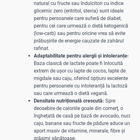
natural cu fructe sau îndulcitori cu indice
glicemic zero (eritritol, stevia) sunt ideale
pentru persoanele care suferă de diabet,
pentru cei care urmează o dietă ketogenică
(low-carb) sau pentru oricine vrea să evite
prăbușirile de energie cauzate de zahărul
rafinat.
Adaptabilitate pentru alergii și intoleranțe:
Baza clasică de lactate poate fi înlocuită
extrem de ușor cu lapte de cocos, lapte de
migdale sau caju, oferind opțiuni excelente
pentru persoanele cu intoleranță la lactoză
sau care urmează o dietă vegană.
Densitate nutrițională crescută:
Spre
deosebire de caloriile goale din comerț, o
înghețată de casă pe bază de avocado, nuci
caju, banane sau fructe de pădure aduce un
aport masiv de vitamine, minerale, fibre și
grăsimi sănătoase.