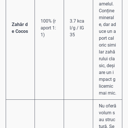
amelul.
Conține
mineral
100% (r
3.7 kca
Zahăr d
e, dar ad
aport 1:
l/g / IG
e Cocos
uce un a
1)
35
port cal
oric simi
lar zahă
rului cla
sic, deși
are un i
mpact g
licemic
mai mic.
Nu oferă
volum s
au struc
tură. Se