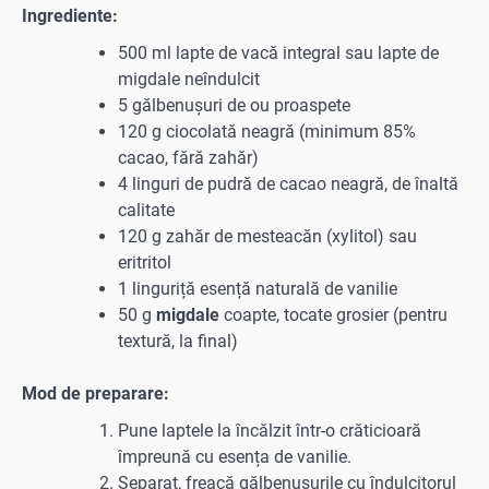
Ingrediente:
500 ml lapte de vacă integral sau lapte de
migdale neîndulcit
5 gălbenușuri de ou proaspete
120 g ciocolată neagră (minimum 85%
cacao, fără zahăr)
4 linguri de pudră de cacao neagră, de înaltă
calitate
120 g zahăr de mesteacăn (xylitol) sau
eritritol
1 linguriță esență naturală de vanilie
50 g
migdale
coapte, tocate grosier (pentru
textură, la final)
Mod de preparare:
Pune laptele la încălzit într-o crăticioară
împreună cu esența de vanilie.
Separat, freacă gălbenușurile cu îndulcitorul