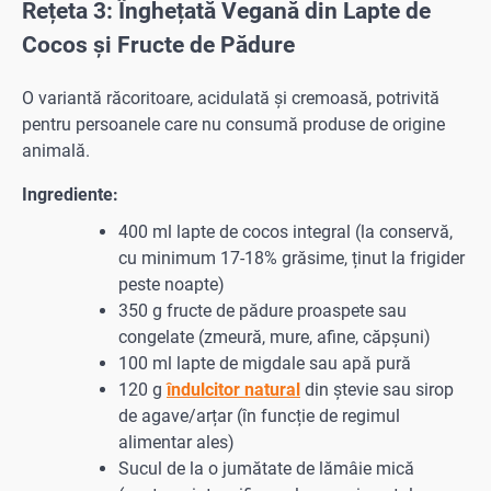
Rețeta 3: Înghețată Vegană din Lapte de
Cocos și Fructe de Pădure
O variantă răcoritoare, acidulată și cremoasă, potrivită
pentru persoanele care nu consumă produse de origine
animală.
Ingrediente:
400 ml lapte de cocos integral (la conservă,
cu minimum 17-18% grăsime, ținut la frigider
peste noapte)
350 g fructe de pădure proaspete sau
congelate (zmeură, mure, afine, căpșuni)
100 ml lapte de migdale sau apă pură
120 g
îndulcitor natural
din ștevie sau sirop
de agave/arțar (în funcție de regimul
alimentar ales)
Sucul de la o jumătate de lămâie mică