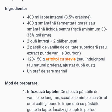
Ingrediente:
400 ml lapte integral (3.5% grăsime)
400 g smântână fermentată grasă sau
smântână lichidă pentru frișcă (minimum 30-
35% grăsime)
2 ouă întregi + 2 gălbenușuri
2 păstăi de vanilie de calitate superioară (sau
extract pur de vanilie Bourbon)
120-150 g
eritritol cu ștevie
(sau îndulcitorul
tău natural preferat, ajustat după gust)
Un praf de sare marină
Mod de preparare:
Infuzează laptele:
Crestează păstăile de
vanilie pe lungime, scoate semințele cu vârful
unui cuțit și pune-le împreună cu păstăile
golite în lapte. Încălzește laptele pe foc