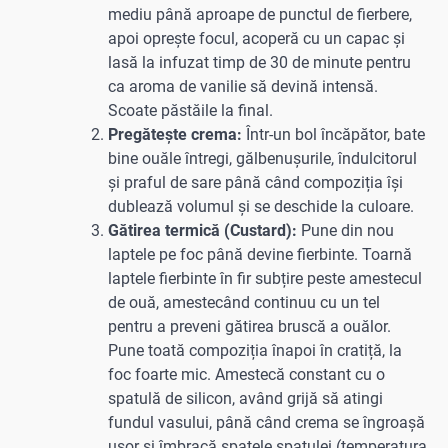
mediu până aproape de punctul de fierbere,
apoi oprește focul, acoperă cu un capac și
lasă la infuzat timp de 30 de minute pentru
ca aroma de vanilie să devină intensă.
Scoate păstăile la final.
Pregătește crema:
Într-un bol încăpător, bate
bine ouăle întregi, gălbenușurile, îndulcitorul
și praful de sare până când compoziția își
dublează volumul și se deschide la culoare.
Gătirea termică (Custard):
Pune din nou
laptele pe foc până devine fierbinte. Toarnă
laptele fierbinte în fir subțire peste amestecul
de ouă, amestecând continuu cu un tel
pentru a preveni gătirea bruscă a ouălor.
Pune toată compoziția înapoi în cratiță, la
foc foarte mic. Amestecă constant cu o
spatulă de silicon, având grijă să atingi
fundul vasului, până când crema se îngroașă
ușor și îmbracă spatele spatulei (temperatura