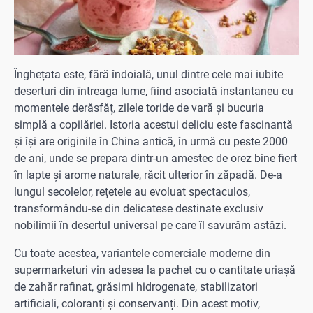
Înghețata este, fără îndoială, unul dintre cele mai iubite
deserturi din întreaga lume, fiind asociată instantaneu cu
momentele derăsfăț, zilele toride de vară și bucuria
simplă a copilăriei. Istoria acestui deliciu este fascinantă
și își are originile în China antică, în urmă cu peste 2000
de ani, unde se prepara dintr-un amestec de orez bine fiert
în lapte și arome naturale, răcit ulterior în zăpadă. De-a
lungul secolelor, rețetele au evoluat spectaculos,
transformându-se din delicatese destinate exclusiv
nobilimii în desertul universal pe care îl savurăm astăzi.
Cu toate acestea, variantele comerciale moderne din
supermarketuri vin adesea la pachet cu o cantitate uriașă
de zahăr rafinat, grăsimi hidrogenate, stabilizatori
artificiali, coloranți și conservanți. Din acest motiv,