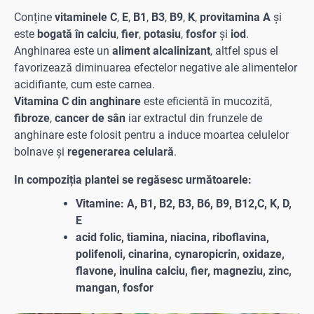
Conține
vitaminele
C
,
E
,
B1
,
B3
,
B9
,
K
,
provitamina A
și
este
bogată în calciu
,
fier
,
potasiu
,
fosfor
și
iod
.
Anghinarea este un
aliment alcalinizant
, altfel spus el
favorizează diminuarea efectelor negative ale alimentelor
acidifiante, cum este carnea.
Vitamina C din anghinare
este eficientă în mucozită,
fibroze
,
cancer de sân
iar extractul din frunzele de
anghinare este folosit pentru a induce moartea celulelor
bolnave și
regenerarea
celulară
.
In compoziția plantei se regăsesc următoarele:
Vitamine: A, B1, B2, B3, B6, B9, B12,C, K, D,
E
acid folic, tiamina, niacina, riboflavina,
polifenoli, cinarina, cynaropicrin, oxidaze,
flavone, inulina calciu, fier, magneziu, zinc,
mangan, fosfor