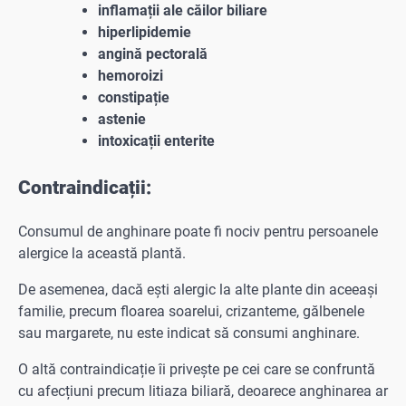
inflamații ale căilor biliare
hiperlipidemie
angină pectorală
hemoroizi
constipație
astenie
intoxicații enterite
Contraindicații:
Consumul de anghinare poate fi nociv pentru persoanele
alergice la această plantă.
De asemenea, dacă ești alergic la alte plante din aceeași
familie, precum floarea soarelui, crizanteme, gălbenele
sau margarete, nu este indicat să consumi anghinare.
O altă contraindicație îi privește pe cei care se confruntă
cu afecțiuni precum litiaza biliară, deoarece anghinarea ar