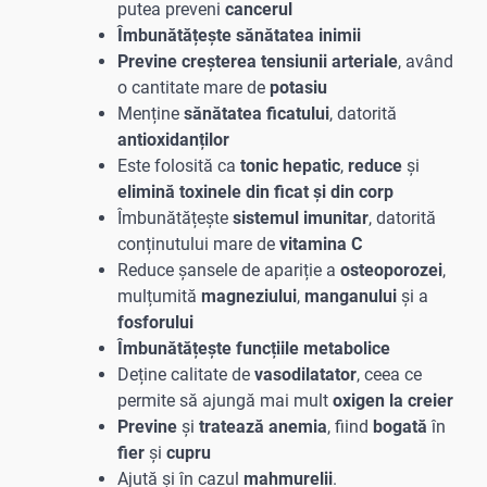
putea preveni
cancerul
Îmbunătățește sănătatea inimii
Previne creșterea tensiunii arteriale
, având
o cantitate mare de
potasiu
Menține
sănătatea ficatului
, datorită
antioxidanților
Este folosită ca
tonic hepatic
,
reduce
și
elimină toxinele din ficat și din corp
Îmbunătățește
sistemul imunitar
, datorită
conținutului mare de
vitamina C
Reduce șansele de apariție a
osteoporozei
,
mulțumită
magneziului
,
manganului
și a
fosforului
Îmbunătățește funcțiile metabolice
Deține calitate de
vasodilatator
, ceea ce
permite să ajungă mai mult
oxigen la creier
Previne
și
tratează anemia
, fiind
bogată
în
fier
și
cupru
Ajută și în cazul
mahmurelii
.