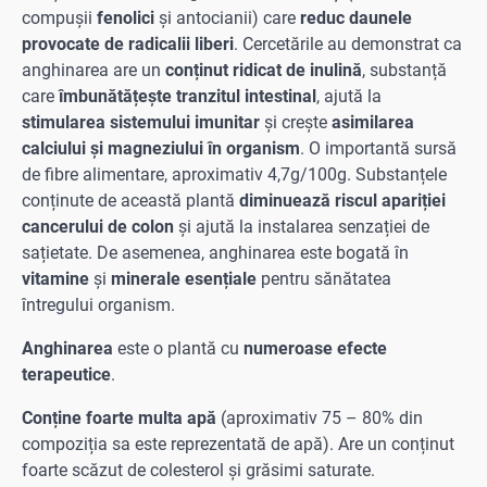
compușii
fenolici
și antocianii) care
reduc daunele
provocate de radicalii liberi
. Cercetările au demonstrat ca
anghinarea are un
conținut ridicat de inulină
, substanță
care
îmbunătățește tranzitul intestinal
, ajută la
stimularea sistemului imunitar
și crește
asimilarea
calciului și magneziului în organism
. O importantă sursă
de fibre alimentare, aproximativ 4,7g/100g. Substanțele
conținute de această plantă
diminuează riscul apariției
cancerului de colon
și ajută la instalarea senzației de
sațietate. De asemenea, anghinarea este bogată în
vitamine
și
minerale esențiale
pentru sănătatea
întregului organism.
Anghinarea
este o plantă cu
numeroase efecte
terapeutice
.
Conține foarte multa apă
(aproximativ 75 – 80% din
compoziția sa este reprezentată de apă). Are un conținut
foarte scăzut de colesterol și grăsimi saturate.