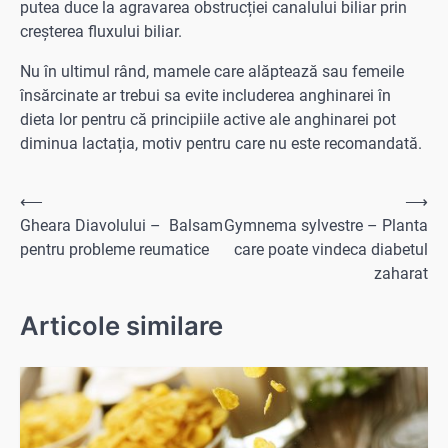
putea duce la agravarea obstrucției canalului biliar prin
creșterea fluxului biliar.
Nu în ultimul rând, mamele care alăptează sau femeile
însărcinate ar trebui sa evite includerea anghinarei în
dieta lor pentru că principiile active ale anghinarei pot
diminua lactația, motiv pentru care nu este recomandată.
Navigare
⟵
⟶
Gheara Diavolului – Balsam
Gymnema sylvestre – Planta
în
pentru probleme reumatice
care poate vindeca diabetul
articole
zaharat
Articole similare