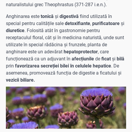
naturalistului grec Theophrastus (371-287 i.e.n.).
Anghinarea este
tonică
și
digestivă
fiind utilizată în
special pentru calitățile sale
detoxifiante
,
purificatoare
și
diuretice
. Folosită atât în gastronomie pentru
receptaculul floral, cât și în medicina naturistă, unde sunt
utilizate în special rădăcina și frunzele, planta de
anghinare este un adevărat
hepatoprotector
, care
funcționează ca un adjuvant în
afecțiunile
de
ficat
și
bilă
prin
favorizarea secreției bilei în celulele hepatice
. De
asemenea, promovează funcția de digestie a ficatului și
vezicii biliare.