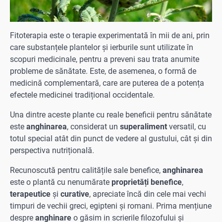
Fitoterapia este o terapie experimentată în mii de ani, prin
care substanțele plantelor și ierburile sunt utilizate în
scopuri medicinale, pentru a preveni sau trata anumite
probleme de sănătate. Este, de asemenea, o formă de
medicină complementară, care are puterea de a potența
efectele medicinei tradițional occidentale.
Una dintre aceste plante cu reale beneficii pentru sănătate
este
anghinarea
, considerat un
superaliment
versatil, cu
totul special atât din punct de vedere al gustului, cât și din
perspectiva nutrițională.
Recunoscută pentru calitățile sale benefice,
anghinarea
este o plantă cu nenumărate
proprietăți benefice
,
terapeutice
și
curative
, apreciate încă din cele mai vechi
timpuri de vechii greci, egipteni și romani. Prima mențiune
despre
anghinare
o găsim in scrierile filozofului și