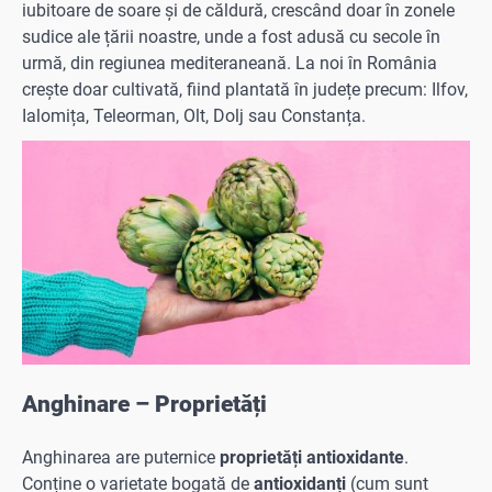
iubitoare de soare și de căldură, crescând doar în zonele
sudice ale țării noastre, unde a fost adusă cu secole în
urmă, din regiunea mediteraneană. La noi în România
crește doar cultivată, fiind plan­tată în județe precum: Ilfov,
Ialomița, Teleor­man, Olt, Dolj sau Constanța.
Anghinare – Proprietăți
Anghinarea are puternice
proprietăți antioxidante
.
Conține o varietate bogată de
antioxidanți
(cum sunt