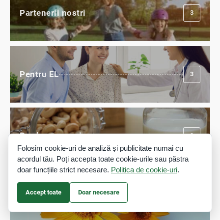
Partenerii nostri
3
Pentru EL
3
Produse organice
9
Folosim cookie-uri de analiză și publicitate numai cu
acordul tău. Poți accepta toate cookie-urile sau păstra
doar funcțiile strict necesare.
Politica de cookie-uri
.
Accept toate
Doar necesare
Remedii naturiste
60