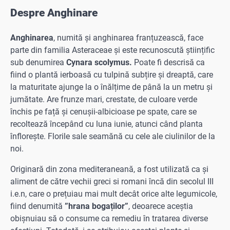
Despre Anghinare
Anghinarea
, numită și anghinarea franțuzească, face
parte din
familia Asteraceae și este recunoscută științific
sub denumirea
Cynara scolymus.
Poate fi descrisă ca
fiind o plantă ierboasă cu tulpină subțire și dreaptă, care
la maturitate ajunge la o înălțime de până la un metru și
jumătate. Are frunze mari, cres­tate, de culoare verde
închis pe față și cenușii-albicioase pe spate, care se
recoltează începând cu luna iunie, atunci când planta
înflorește. Florile sale seamănă cu cele ale ciulinilor de la
noi.
Originară din zona mediteraneană, a fost utilizată ca și
aliment de către vechii greci si romani încă din secolul III
i.e.n, care o prețuiau mai mult decât orice alte legumicole,
fiind denumită
”hrana bogaților”
, deoarece aceștia
obișnuiau să o consume ca remediu în tratarea diverse