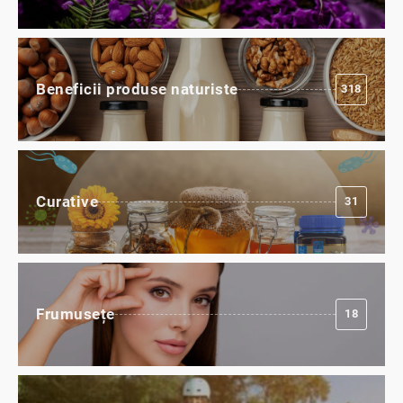
Beneficii produse naturiste
318
Curative
31
Frumusețe
18