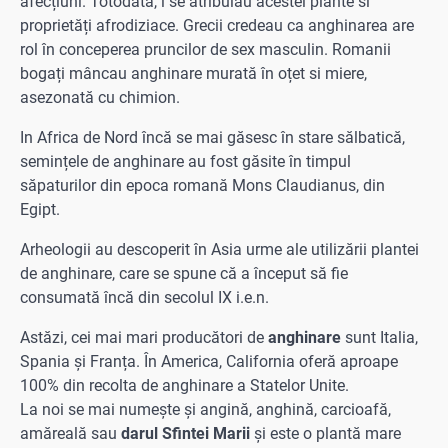
afecțiuni. Totodată, i se atribuiau acestei plante si
proprietăți afrodiziace. Grecii credeau ca anghinarea are
rol în conceperea pruncilor de sex masculin. Romanii
bogați mâncau anghinare murată în oțet si miere,
asezonată cu chimion.
In Africa de Nord încă se mai găsesc în stare sălbatică,
semințele de anghinare au fost găsite în timpul
săpaturilor din epoca romană Mons Claudianus, din
Egipt.
Arheologii au descoperit în Asia urme ale utilizării plantei
de anghinare, care se spune că a început să fie
consumată încă din secolul IX i.e.n.
Astăzi, cei mai mari producători de
anghinare
sunt Italia,
Spania și Franța. În America, California oferă aproape
100% din recolta de anghinare a Statelor Unite.
La noi se mai numește și angină, anghină, carcioafă,
amăreală sau
darul Sfintei Marii
și este o plantă mare