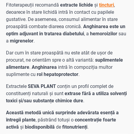
Fitoterapeuții recomandă
extracte lichide
și
tincturi
,
deoarece în stare lichidă intră în contact cu papilele
gustative. De asemenea, consumul alimentar în stare
proaspătă combate diareea cronică.
Anghinarea este un
optim adjuvant in tratarea diabetului
, a
hemoroizilor
sau
a
migrenelor
.
Dar cum în stare proaspătă nu este atât de ușor de
procurat, ne orientăm spre o altă variantă:
suplimentele
alimentare
.
Anghinarea
intră în compoziția multor
suplimente cu
rol hepatoprotector
.
Extractele
SEVA PLANT
conțin un profil complet de
constituenți naturali și sunt
extrase fără a utiliza solvenți
toxici și/sau substanțe chimice dure
.
Această metodă unică surprinde adevărata esență a
întregii plante
, păstrând totuși o
concentrație foarte
activă
și
biodisponibilă
de
fitonutrienți
.