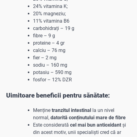
24% vitamina K;
20% magneziu;
11% vitamina B6
carbohidrați – 19 g
fibre – 9 g
proteine – 4 gr
calciu – 76 mg
fier – 2 mg
sodiu – 160 mg
potasiu – 590 mg
fosfor – 12% DZR
Uimitoare
beneficii pentru sănătate:
Menține
tranzitul intestinal
la un nivel
normal,
datorită conținutului mare de fibre
Este considerată
cel mai bun antioxidant
și
din acest motiv, unii specialiști cred că ar