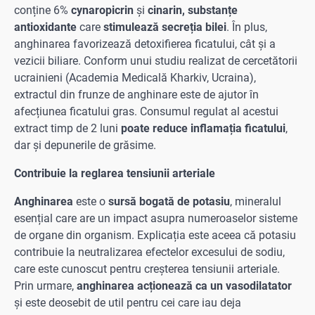
conține 6%
cynaropicrin
și
cinarin,
substanțe
antioxidante
care
stimulează secreția bilei
. În plus,
anghinarea favorizează detoxifierea ficatului, cât și a
vezicii biliare. Conform unui studiu realizat de cercetătorii
ucrainieni (Academia Medicală Kharkiv, Ucraina),
extractul din frunze de anghinare este de ajutor în
afecțiunea ficatului gras. Consumul regulat al acestui
extract timp de 2 luni
poate reduce inflamația ficatului
,
dar și depunerile de grăsime.
Contribuie la reglarea tensiunii arteriale
Anghinarea
este o
sursă bogată de potasiu
, mineralul
esențial care are un impact asupra numeroaselor sisteme
de organe din organism. Explicația este aceea că potasiu
contribuie la neutralizarea efectelor excesului de sodiu,
care este cunoscut pentru creșterea tensiunii arteriale.
Prin urmare,
anghinarea acționează ca un vasodilatator
și este deosebit de util pentru cei care iau deja