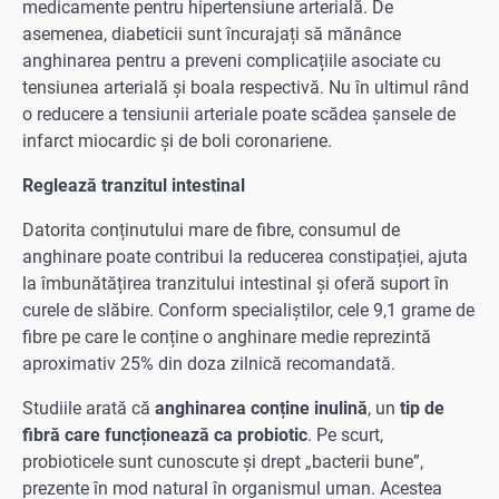
medicamente pentru hipertensiune arterială. De
asemenea, diabeticii sunt încurajați să mănânce
anghinarea pentru a preveni complicațiile asociate cu
tensiunea arterială și boala respectivă. Nu în ultimul rând
o reducere a tensiunii arteriale poate scădea șansele de
infarct miocardic și de boli coronariene.
Reglează tranzitul intestinal
Datorita conținutului mare de fibre, consumul de
anghinare poate contribui la reducerea constipației, ajuta
la îmbunătățirea tranzitului intestinal și oferă suport în
curele de slăbire. Conform specialiștilor, cele 9,1 grame de
fibre pe care le conține o anghinare medie reprezintă
aproximativ 25% din doza zilnică recomandată.
Studiile arată că
anghinarea conține inulină
, un
tip de
fibră care funcționează ca probiotic
. Pe scurt,
probioticele sunt cunoscute și drept „bacterii bune”,
prezente în mod natural în organismul uman. Acestea