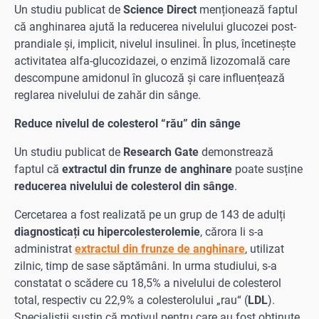
Un studiu publicat de
Science Direct
menționează faptul
că anghinarea ajută la reducerea nivelului glucozei post-
prandiale și, implicit, nivelul insulinei. În plus, încetinește
activitatea alfa-glucozidazei, o enzimă lizozomală care
descompune amidonul în glucoză și care influențează
reglarea nivelului de zahăr din sânge.
Reduce nivelul de colesterol “rău” din sânge
Un studiu publicat de
Research Gate
demonstrează
faptul că
extractul din frunze de anghinare
poate susține
reducerea nivelului de colesterol din sânge
.
Cercetarea a fost realizată pe un grup de 143 de adulți
diagnosticați cu hipercolesterolemie
, cărora li s-a
administrat
extractul din frunze de anghinare
, utilizat
zilnic, timp de sase săptămâni. In urma studiului, s-a
constatat o scădere cu 18,5% a nivelului de colesterol
total, respectiv cu 22,9% a colesterolului „rau“ (
LDL
).
Specialiștii susțin că motivul pentru care au fost obținute