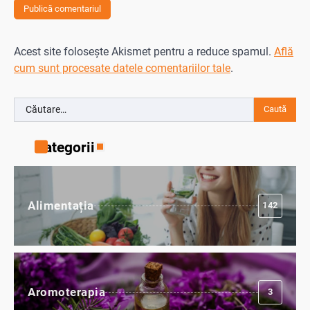
Acest site folosește Akismet pentru a reduce spamul.
Află
cum sunt procesate datele comentariilor tale
.
Caută
după:
Categorii
Alimentația
142
Aromoterapia
3