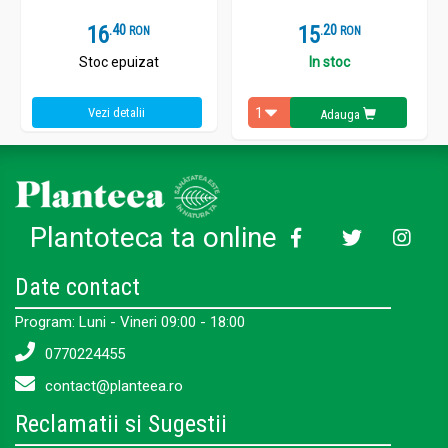
16
.
4
15
.
2
RON
RON
Stoc epuizat
In stoc
Vezi detalii
Adauga
Plantoteca ta online
Date contact
Program: Luni - Vineri 09:00 - 18:00
0770224455
contact@planteea.ro
Reclamatii si Sugestii