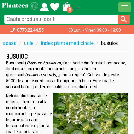
Togg
0 lei
0
navi
0770.22.44.55
Luni - Vineri 09:00 - 18:00
acasa
utile
index plante medicinale
busuioc
BUSUIOC
Busuiocul (
Ocimum basilicum)
face parte din familia Lamiaceae,
fiind inrudit cu menta iar numele sau provine din
grecescul
basilikón phutón,
„planta regala”.
Cultivat de peste
5000 de ani, se crede ca ar fi originar din India. Este foarte
sensibil la frig, preferand caldura si mediul umed.
Nelipsit din bucatariile
noastre, fiind folosit la
condimentarea
mancarurilor pe baza de
legume sau carne,
busuiocul este o planta
foarte populara in