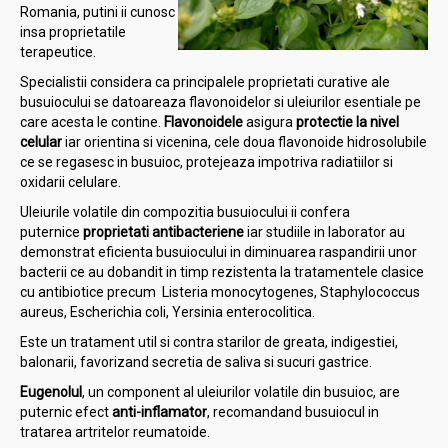
Romania, putini ii cunosc
insa proprietatile
terapeutice.
Specialistii considera ca principalele proprietati curative ale
busuiocului se datoareaza flavonoidelor si uleiurilor esentiale pe
care acesta le contine.
Flavonoidele
asigura
protectie la nivel
celular
iar orientina si vicenina, cele doua flavonoide hidrosolubile
ce se regasesc in busuioc, protejeaza impotriva radiatiilor si
oxidarii celulare.
Uleiurile volatile din compozitia busuiocului ii confera
puternice
proprietati
antibacteriene
iar studiile in laborator au
demonstrat eficienta busuiocului in diminuarea raspandirii unor
bacterii ce au dobandit in timp rezistenta la tratamentele clasice
cu antibiotice precum Listeria monocytogenes, Staphylococcus
aureus, Escherichia coli, Yersinia enterocolitica.
Este un tratament util si contra starilor de greata, indigestiei,
balonarii, favorizand secretia de saliva si sucuri gastrice.
Eugenolul
, un component al uleiurilor volatile din busuioc, are
puternic efect
anti-inflamator
, recomandand busuiocul in
tratarea artritelor reumatoide.