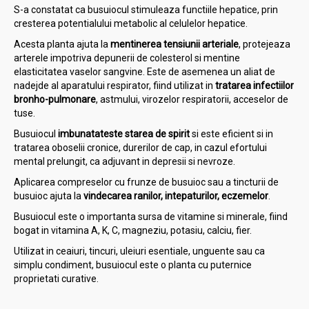
S-a constatat ca busuiocul stimuleaza functiile hepatice, prin
cresterea potentialului metabolic al celulelor hepatice.
Acesta planta ajuta la
mentinerea tensiunii arteriale
, protejeaza
arterele impotriva depunerii de colesterol si mentine
elasticitatea vaselor sangvine. Este de asemenea un aliat de
nadejde al aparatului respirator, fiind utilizat in
tratarea infectiilor
bronho-pulmonare
, astmului, virozelor respiratorii, acceselor de
tuse.
Busuiocul
imbunatateste starea de spirit
si este eficient si in
tratarea oboselii cronice, durerilor de cap, in cazul efortului
mental prelungit, ca adjuvant in depresii si nevroze.
Aplicarea compreselor cu frunze de busuioc sau a tincturii de
busuioc ajuta la
vindecarea ranilor, intepaturilor, eczemelor
.
Busuiocul este o importanta sursa de vitamine si minerale, fiind
bogat in vitamina A, K, C, magneziu, potasiu, calciu, fier.
Utilizat in ceaiuri, tincuri, uleiuri esentiale, unguente sau ca
simplu condiment, busuiocul este o planta cu puternice
proprietati curative.