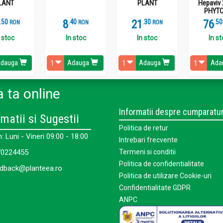
LANT
PLANT
Hepaviv 
PHYTO
.
5
8
.
4
21
.
3
76
.
5
RON
RON
RON
 stoc
In stoc
In stoc
In s
dauga
Adauga
Adauga
Ada
 ta online
Informatii despre cumparatur
matii si Sugestii
Politica de retur
 Luni - Vineri 09:00 - 18:00
Intrebari frecvente
0224455
Termeni si conditii
Politica de confidentialitate
dback@planteea.ro
Politica de utilizare Cookie-uri
Confidentialitate GDPR
ANPC