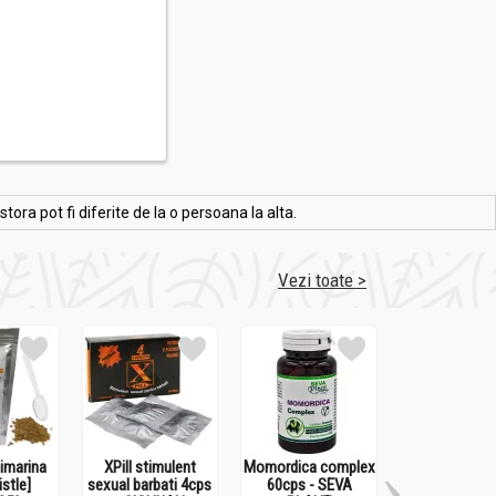
ra pot fi diferite de la o persoana la alta.
Vezi toate >
limarina
XPill stimulent
Momordica complex
Onconovical 
istle]
sexual barbati 4cps
60cps - SEVA
- MEDICIN