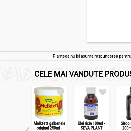
Planteea nu isi asuma raspunderea pentru re
CELE MAI VANDUTE PRODU
Melkfett galbenele
Ulei ricin 100ml -
Sirop 
original 250ml -
SEVA PLANT
200m