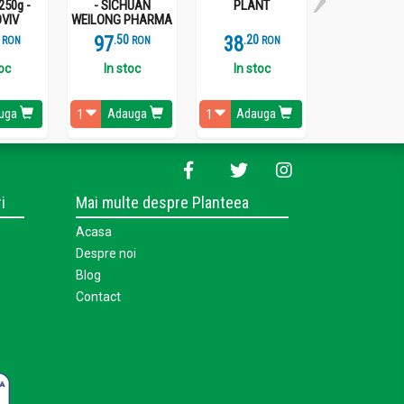
250g -
- SICHUAN
PLANT
VIV
WEILONG PHARMA
97
.
5
38
.
2
277
.
1
RON
RON
RON
R
toc
In stoc
In stoc
Stoc epui
uga
Adauga
Adauga
Vezi detal
i
Mai multe despre Planteea
Acasa
Despre noi
Blog
Contact