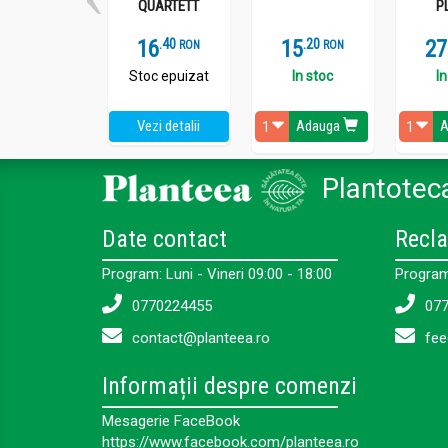
QUARTETT
P
16
.
4
15
.
2
27
RON
RON
Stoc epuizat
In stoc
In
Vezi detalii
Adauga
A
Plantoteca
Date contact
Recla
Program: Luni - Vineri 09:00 - 18:00
Program:
0770224455
077
contact@planteea.ro
fee
Informații despre comenzi
Mesagerie FaceBook
https://www.facebook.com/planteea.ro