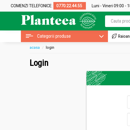
COMENZI TELEFONICE:
0770.22.44.55
Luni - Vineri 09:00 - 
Categorii produse
Raioan
acasa
login
Login