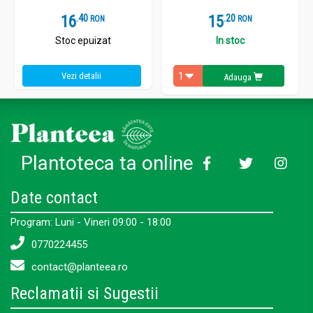
16
.
4
15
.
2
RON
RON
Stoc epuizat
In stoc
Vezi detalii
Adauga
Plantoteca ta online
Date contact
Program: Luni - Vineri 09:00 - 18:00
0770224455
contact@planteea.ro
Reclamatii si Sugestii