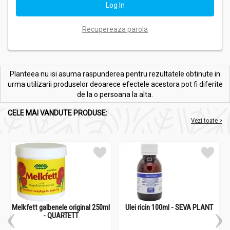
Recupereaza parola
Planteea nu isi asuma raspunderea pentru rezultatele obtinute in
urma utilizarii produselor deoarece efectele acestora pot fi diferite
de la o persoana la alta.
CELE MAI VANDUTE PRODUSE:
Vezi toate >
Melkfett galbenele original 250ml
Ulei ricin 100ml - SEVA PLANT
- QUARTETT