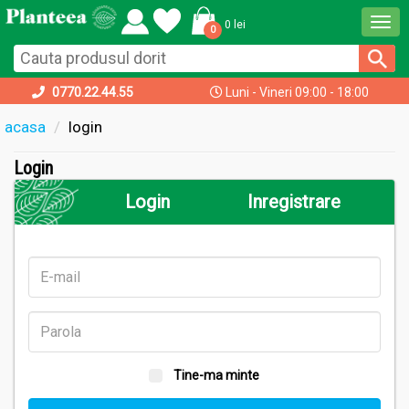
Togg
0 lei
0
navi
0770.22.44.55
Luni - Vineri 09:00 - 18:00
acasa
login
Login
Login
Inregistrare
Tine-ma minte