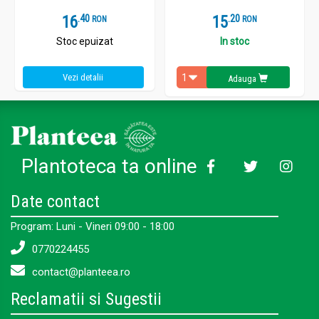
16
.
4
15
.
2
RON
RON
Stoc epuizat
In stoc
Vezi detalii
Adauga
Plantoteca ta online
Date contact
Program: Luni - Vineri 09:00 - 18:00
0770224455
contact@planteea.ro
Reclamatii si Sugestii