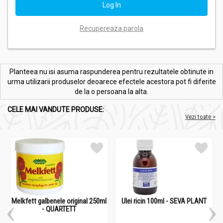
Recupereaza parola
Planteea nu isi asuma raspunderea pentru rezultatele obtinute in
urma utilizarii produselor deoarece efectele acestora pot fi diferite
de la o persoana la alta.
CELE MAI VANDUTE PRODUSE:
Vezi toate >
Melkfett galbenele original 250ml
Ulei ricin 100ml - SEVA PLANT
- QUARTETT