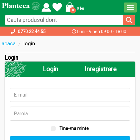
Togg
0 lei
0
navi
0770.22.44.55
Luni - Vineri 09:00 - 18:00
acasa
login
Login
Login
Inregistrare
Tine-ma minte