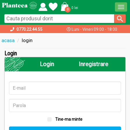
Togg
0 lei
0
navi
0770.22.44.55
Luni - Vineri 09:00 - 18:00
acasa
login
Login
Login
Inregistrare
Tine-ma minte