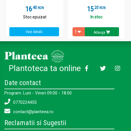
16
.
4
15
.
2
RON
RON
Stoc epuizat
In stoc
Vezi detalii
Adauga
Plantoteca ta online
Date contact
Program: Luni - Vineri 09:00 - 18:00
0770224455
contact@planteea.ro
Reclamatii si Sugestii