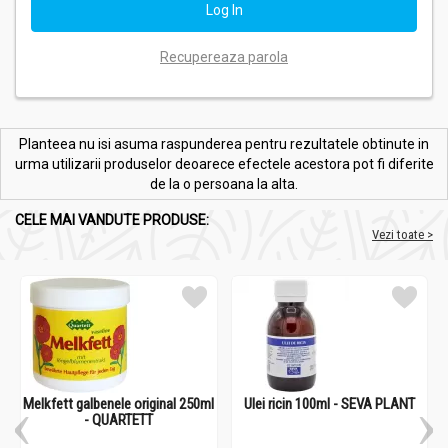
Recupereaza parola
Planteea nu isi asuma raspunderea pentru rezultatele obtinute in
urma utilizarii produselor deoarece efectele acestora pot fi diferite
de la o persoana la alta.
CELE MAI VANDUTE PRODUSE:
Vezi toate >
Melkfett galbenele original 250ml
Ulei ricin 100ml - SEVA PLANT
- QUARTETT