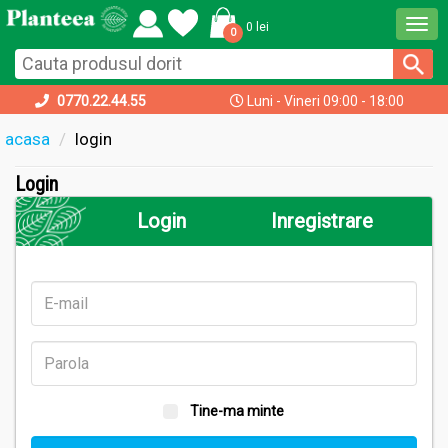
Togg
0 lei
0
navi
0770.22.44.55
Luni - Vineri 09:00 - 18:00
acasa
login
Login
Login
Inregistrare
Tine-ma minte