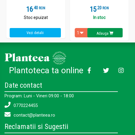
16
.
4
15
.
2
RON
RON
Stoc epuizat
In stoc
Vezi detalii
Adauga
Plantoteca ta online
Date contact
Program: Luni - Vineri 09:00 - 18:00
0770224455
contact@planteea.ro
Reclamatii si Sugestii