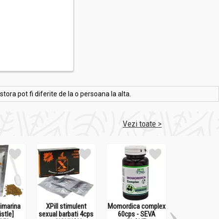
ra pot fi diferite de la o persoana la alta.
Vezi toate >
limarina
XPill stimulent
Momordica complex
Onconovical 
istle]
sexual barbati 4cps
60cps - SEVA
- MEDICIN