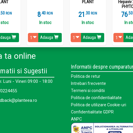
LANT
PLANT
Hepaviv 
PHYTO
.
5
8
.
4
21
.
3
76
.
5
RON
RON
RON
 stoc
In stoc
In stoc
In s
dauga
Adauga
Adauga
Ada
 ta online
Informatii despre cumparatur
matii si Sugestii
Politica de retur
 Luni - Vineri 09:00 - 18:00
Intrebari frecvente
0224455
Termeni si conditii
Politica de confidentialitate
dback@planteea.ro
Politica de utilizare Cookie-uri
Confidentialitate GDPR
ANPC