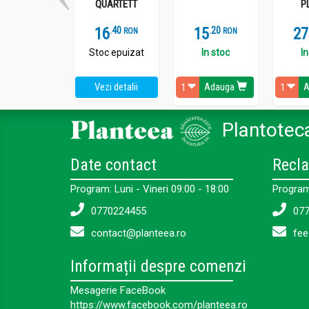
QUARTETT
P
16
.
4
15
.
2
27
RON
RON
Stoc epuizat
In stoc
In
Vezi detalii
Adauga
A
Plantoteca
Date contact
Recla
Program: Luni - Vineri 09:00 - 18:00
Program:
0770224455
077
contact@planteea.ro
fee
Informații despre comenzi
Mesagerie FaceBook
https://www.facebook.com/planteea.ro