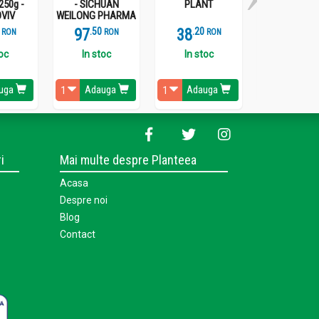
250g -
- SICHUAN
PLANT
VIV
WEILONG PHARMA
97
.
5
38
.
2
277
.
1
RON
RON
RON
R
toc
In stoc
In stoc
Stoc epui
uga
Adauga
Adauga
Vezi detal
i
Mai multe despre Planteea
Acasa
Despre noi
Blog
Contact