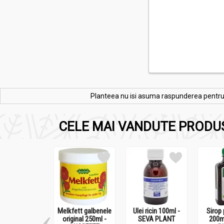
Planteea nu isi asuma raspunderea pentru re
CELE MAI VANDUTE PRODU
Melkfett galbenele
Ulei ricin 100ml -
Sirop 
original 250ml -
SEVA PLANT
200m