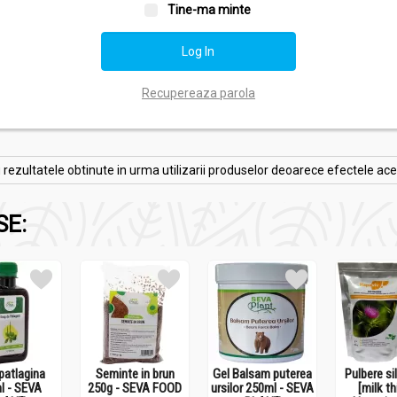
Tine-ma minte
Recupereaza parola
zultatele obtinute in urma utilizarii produselor deoarece efectele acesto
SE:
patlagina
Seminte in brun
Gel Balsam puterea
Pulbere si
l - SEVA
250g - SEVA FOOD
ursilor 250ml - SEVA
[milk th