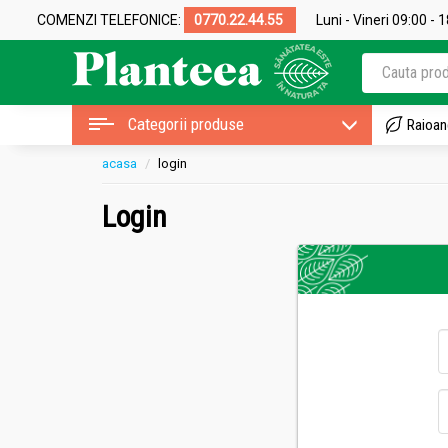
COMENZI TELEFONICE:
0770.22.44.55
Luni - Vineri 09:00 - 
Categorii produse
Raioan
acasa
login
Login