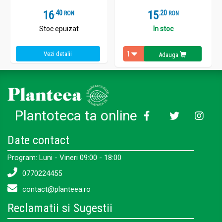
16
.
4
15
.
2
RON
RON
Stoc epuizat
In stoc
Vezi detalii
Adauga
Plantoteca ta online
Date contact
Program: Luni - Vineri 09:00 - 18:00
0770224455
contact@planteea.ro
Reclamatii si Sugestii