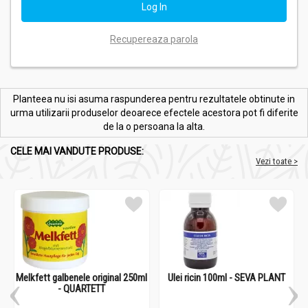
Recupereaza parola
Planteea nu isi asuma raspunderea pentru rezultatele obtinute in
urma utilizarii produselor deoarece efectele acestora pot fi diferite
de la o persoana la alta.
CELE MAI VANDUTE PRODUSE:
Vezi toate >
Melkfett galbenele original 250ml
Ulei ricin 100ml - SEVA PLANT
- QUARTETT