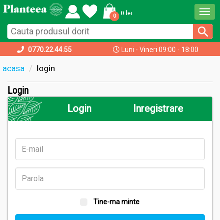
Togg
0 lei
0
navi
0770.22.44.55
Luni - Vineri 09:00 - 18:00
acasa
login
Login
Login
Inregistrare
Tine-ma minte