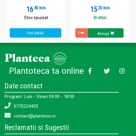
16
.
4
15
.
2
RON
RON
Stoc epuizat
In stoc
Vezi detalii
Adauga
Plantoteca ta online
Date contact
Program: Luni - Vineri 09:00 - 18:00
0770224455
contact@planteea.ro
Reclamatii si Sugestii