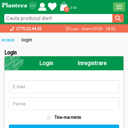
Togg
0 lei
0
navi
0770.22.44.55
Luni - Vineri 09:00 - 18:00
acasa
login
Login
Login
Inregistrare
Tine-ma minte