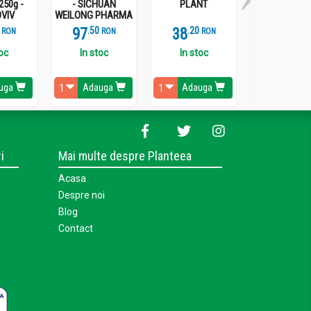
250g -
- SICHUAN
PLANT
VIV
WEILONG PHARMA
97
.
5
38
.
2
277
.
1
RON
RON
RON
R
toc
In stoc
In stoc
Stoc epui
uga
Adauga
Adauga
Vezi detal
i
Mai multe despre Planteea
Acasa
Despre noi
Blog
Contact