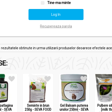
Tine-ma minte
Recupereaza parola
zultatele obtinute in urma utilizarii produselor deoarece efectele acesto
SE:
patlagina
Seminte in brun
Gel Balsam puterea
Pulbere si
l - SEVA
250g - SEVA FOOD
ursilor 250ml - SEVA
[milk th