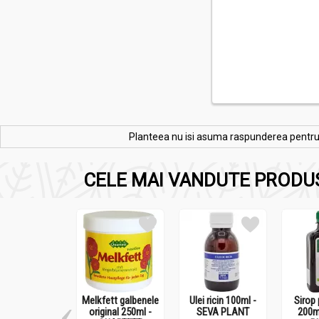
Planteea nu isi asuma raspunderea pentru re
CELE MAI VANDUTE PRODU
Melkfett galbenele
Ulei ricin 100ml -
Sirop 
original 250ml -
SEVA PLANT
200m