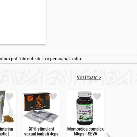
ra pot fi diferite de la o persoana la alta.
Vezi toate >
limarina
XPill stimulent
Momordica complex
Onconovical 
istle]
sexual barbati 4cps
60cps - SEVA
- MEDICIN