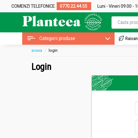
COMENZI TELEFONICE:
0770.22.44.55
Luni - Vineri 09:00 - 
Categorii produse
Raioan
acasa
login
Login