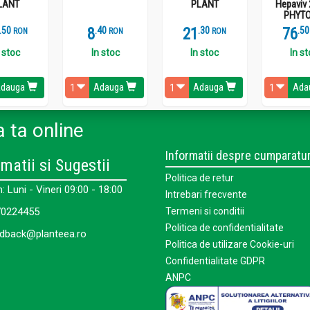
LANT
PLANT
Hepaviv 
PHYTO
.
5
8
.
4
21
.
3
76
.
5
RON
RON
RON
 stoc
In stoc
In stoc
In s
dauga
Adauga
Adauga
Ada
 ta online
Informatii despre cumparatur
matii si Sugestii
Politica de retur
 Luni - Vineri 09:00 - 18:00
Intrebari frecvente
0224455
Termeni si conditii
Politica de confidentialitate
dback@planteea.ro
Politica de utilizare Cookie-uri
Confidentialitate GDPR
ANPC