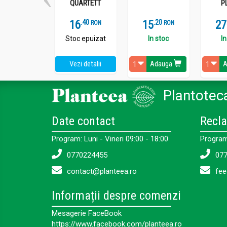
QUARTETT
P
16
.
4
15
.
2
27
RON
RON
Stoc epuizat
In stoc
In
Vezi detalii
Adauga
A
Plantoteca
Date contact
Recla
Program: Luni - Vineri 09:00 - 18:00
Program:
0770224455
077
contact@planteea.ro
fee
Informații despre comenzi
Mesagerie FaceBook
https://www.facebook.com/planteea.ro