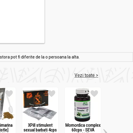
ra pot fi diferite de la o persoana la alta.
Vezi toate >
limarina
XPill stimulent
Momordica complex
Onconovical 
istle]
sexual barbati 4cps
60cps - SEVA
- MEDICIN