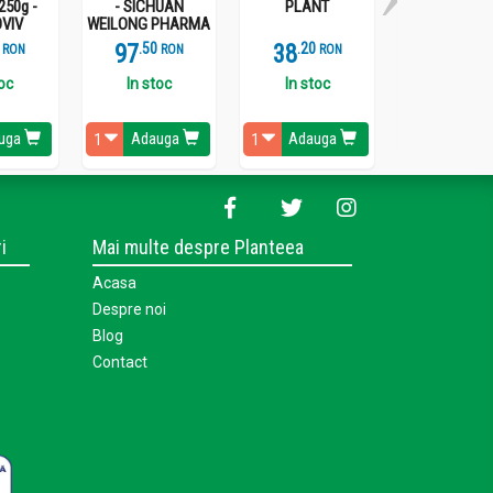
250g -
- SICHUAN
PLANT
VIV
WEILONG PHARMA
97
.
5
38
.
2
277
.
1
RON
RON
RON
R
toc
In stoc
In stoc
Stoc epui
uga
Adauga
Adauga
Vezi detal
i
Mai multe despre Planteea
Acasa
Despre noi
Blog
Contact