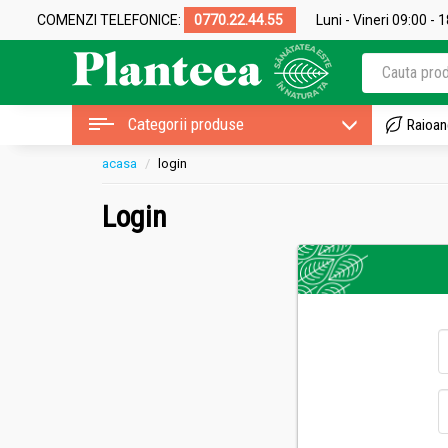
COMENZI TELEFONICE:
0770.22.44.55
Luni - Vineri 09:00 - 
Categorii produse
Raioan
acasa
login
Login