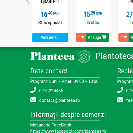
QUARTETT
P
16
.
4
15
.
2
27
RON
RON
Stoc epuizat
In stoc
In
Vezi detalii
Adauga
A
Plantoteca
Date contact
Recla
Program: Luni - Vineri 09:00 - 18:00
Program:
0770224455
077
contact@planteea.ro
fee
Informații despre comenzi
Mesagerie FaceBook
https://www.facebook.com/planteea.ro