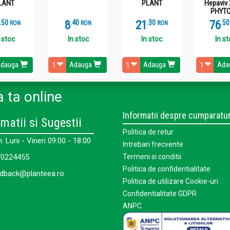
LANT
PLANT
Hepaviv 
PHYTO
.
5
8
.
4
21
.
3
76
.
5
RON
RON
RON
 stoc
In stoc
In stoc
In s
dauga
Adauga
Adauga
Ada
 ta online
Informatii despre cumparatur
matii si Sugestii
Politica de retur
 Luni - Vineri 09:00 - 18:00
Intrebari frecvente
0224455
Termeni si conditii
Politica de confidentialitate
dback@planteea.ro
Politica de utilizare Cookie-uri
Confidentialitate GDPR
ANPC