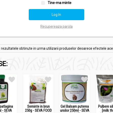
Tine-ma minte
Recupereaza parola
zultatele obtinute in urma utilizarii produselor deoarece efectele acesto
SE:
patlagina
Seminte in brun
Gel Balsam puterea
Pulbere si
l - SEVA
250g - SEVA FOOD
ursilor 250ml - SEVA
[milk th