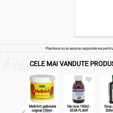
Planteea nu isi asuma raspunderea pentru re
CELE MAI VANDUTE PRODU
Melkfett galbenele
Ulei ricin 100ml -
Sirop 
original 250ml -
SEVA PLANT
200m