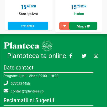
16
.
4
15
.
2
RON
RON
Stoc epuizat
In stoc
Vezi detalii
Adauga
Plantoteca ta online
Date contact
Program: Luni - Vineri 09:00 - 18:00
0770224455
contact@planteea.ro
Reclamatii si Sugestii