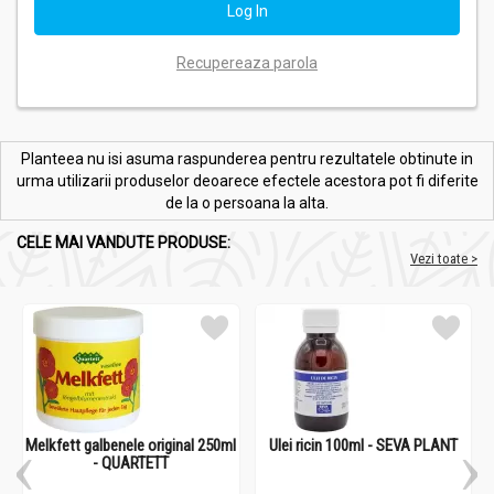
Recupereaza parola
Planteea nu isi asuma raspunderea pentru rezultatele obtinute in
urma utilizarii produselor deoarece efectele acestora pot fi diferite
de la o persoana la alta.
CELE MAI VANDUTE PRODUSE:
Vezi toate >
Melkfett galbenele original 250ml
Ulei ricin 100ml - SEVA PLANT
- QUARTETT