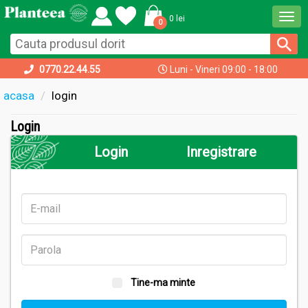
Togg
0 lei
0
navi
0770.22.44.55
Luni - Vineri 09:00 - 18:00
acasa
login
Login
Login
Inregistrare
Tine-ma minte