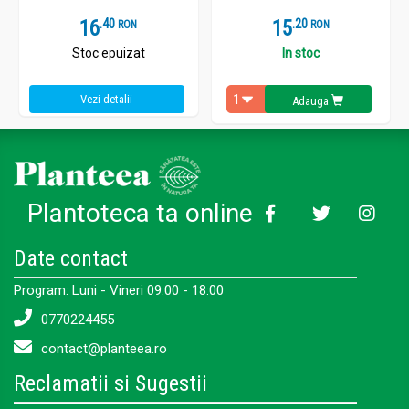
16
.
4
15
.
2
RON
RON
Stoc epuizat
In stoc
Vezi detalii
Adauga
Plantoteca ta online
Date contact
Program: Luni - Vineri 09:00 - 18:00
0770224455
contact@planteea.ro
Reclamatii si Sugestii