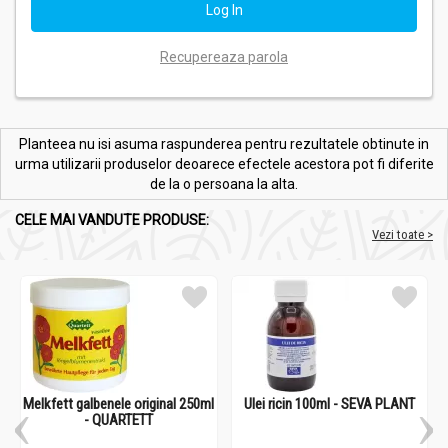
Recupereaza parola
Planteea nu isi asuma raspunderea pentru rezultatele obtinute in
urma utilizarii produselor deoarece efectele acestora pot fi diferite
de la o persoana la alta.
CELE MAI VANDUTE PRODUSE:
Vezi toate >
Melkfett galbenele original 250ml
Ulei ricin 100ml - SEVA PLANT
- QUARTETT