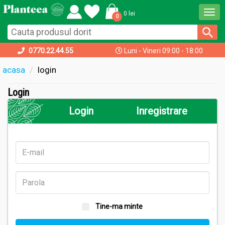
Togg
0 lei
0
navi
0770.22.44.55
Luni - Vineri 09:00 - 18:00
acasa
login
Login
Login
Inregistrare
Tine-ma minte