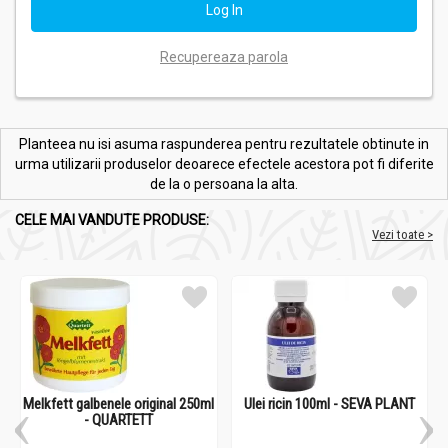
Recupereaza parola
Planteea nu isi asuma raspunderea pentru rezultatele obtinute in
urma utilizarii produselor deoarece efectele acestora pot fi diferite
de la o persoana la alta.
CELE MAI VANDUTE PRODUSE:
Vezi toate >
Melkfett galbenele original 250ml
Ulei ricin 100ml - SEVA PLANT
- QUARTETT