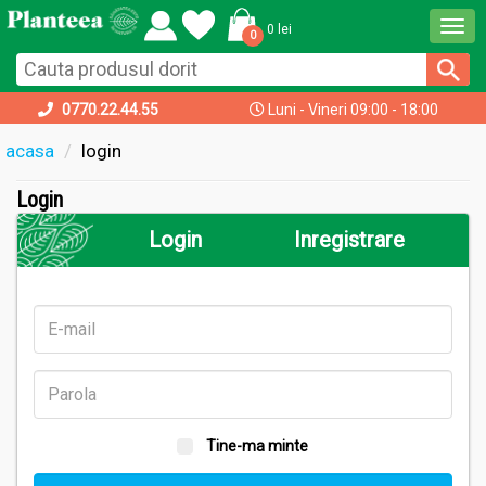
Togg
0 lei
0
navi
0770.22.44.55
Luni - Vineri 09:00 - 18:00
acasa
login
Login
Login
Inregistrare
Tine-ma minte